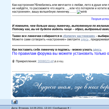
Как настроение?Влюбились или мечтаете о любви, лето в душе или 
не найдёте, то расскажите что ищите…., или что потеряли и хотите
настроения», вашу волшебную линеечку..........
---------------------------------------------------------------------------------------------------
Теория испо
И помните, чем больше вашу линеечку, выполненную по желани
Потому как, вы её будете видеть чаще – образ, выбранный вам
---------------------------------------------------------------------------------------------------
Также все линеечки собираются в
«Копилку настроения»
- выбира
Можете сами сотворить «настроение» смотрите
здесь
, придержива
***********************************************
Как поставить себе линеечку в подпись - можно узнать
здесь
По правилам форума вы можете установить только о
Прикрепления:
3008023.gif
(6.8 Kb)
Дата: Вторник, 14.06.2011, 13:16 | Сообщение #
2