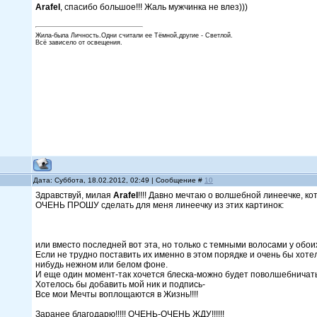
Arafel
, спасибо большое!!! Жаль мужчинка не влез)))
Жила-была Личность.Одни считали ее Тёмной,другие - Светлой.
Всё зависело от освещения.
Дата: Суббота, 18.02.2012, 02:49 | Сообщение #
10
Здравствуй, милая
Arafel
!!!! Давно мечтаю о волшебной линеечке, к
ОЧЕНЬ ПРОШУ сделать для меня линеечку из этих картинок:
или вместо последней вот эта, но только с темными волосами у обои
Если не трудно поставить их именно в этом порядке и очень бы хотел
нибудь нежном или белом фоне.
И еще один момент-так хочется блеска-можно будет поволшебничать 
Хотелось бы добавить мой ник и подпись-
Все мои Мечты воплощаются в Жизнь!!!!
Заранее благодарю!!!!! ОЧЕНЬ-ОЧЕНЬ ЖДУ!!!!!!