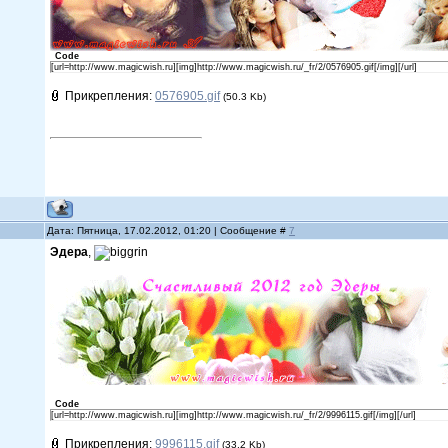
Code
[url=http://www.magicwish.ru][img]http://www.magicwish.ru/_fr/2/0576905.gif[/img][/url]
Прикрепления:
0576905.gif
(50.3 Kb)
Дата: Пятница, 17.02.2012, 01:20 | Сообщение #
7
Эдера
,
Code
[url=http://www.magicwish.ru][img]http://www.magicwish.ru/_fr/2/9996115.gif[/img][/url]
Прикрепления:
9996115.gif
(33.2 Kb)