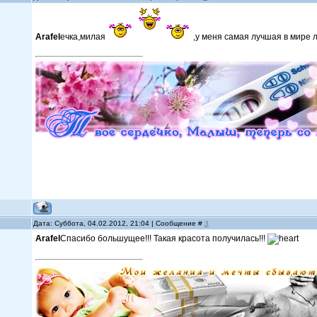
Arafel
ечка,милая
,у меня самая лучшая в мире ли
Дата: Суббота, 04.02.2012, 21:04 | Сообщение #
3
Arafel
Спасибо большущее!!! Такая красота получилась!!!