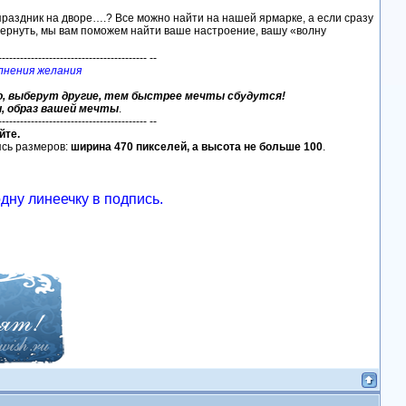
праздник на дворе….? Все можно найти на нашей ярмарке, а если сразу
 вернуть, мы вам поможем найти ваше настроение, вашу «волну
----------------------------------------- --
лнения желания
ю, выберут другие, тем быстрее мечты сбудутся!
и, образ вашей мечты
.
----------------------------------------- --
йте.
ясь размеров:
ширина 470 пикселей, а высота не больше 100
.
дну линеечку в подпись.