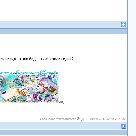
тавить,а то она бедненькая сзади сидит?
[/url]
Эдера
Сообщение отредактировал
-
Пятница, 17.02.2012, 21:37