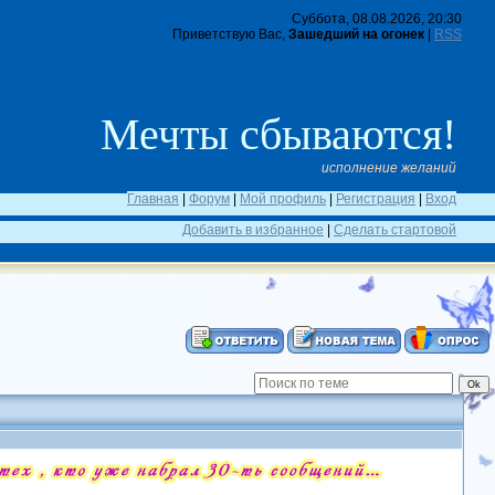
Суббота, 08.08.2026, 20:30
Приветствую Вас,
Зашедший на огонек
|
RSS
Мечты сбываются!
исполнение желаний
Главная
|
Форум
|
Мой профиль
|
Регистрация
|
Вход
Добавить в избранное
|
Сделать стартовой