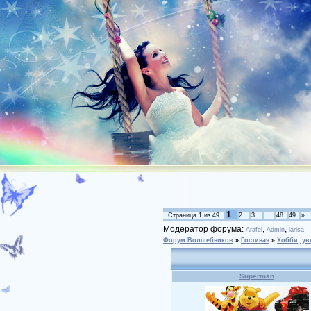
1
Страница
1
из
49
2
3
…
48
49
»
Модератор форума:
,
,
Arafel
Admin
larisa
Форум Волшебников
»
Гостиная
»
Хобби, ув
Superman