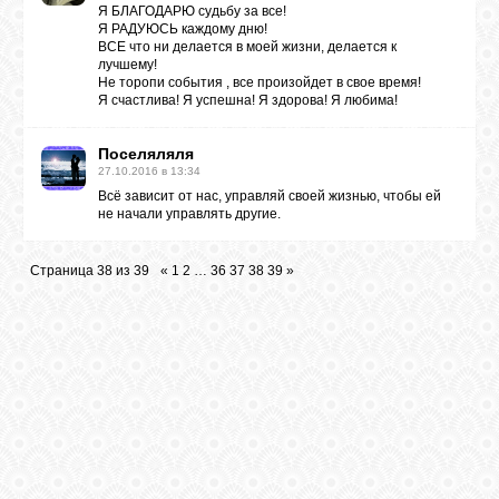
Я БЛАГОДАРЮ судьбу за все!
Я РАДУЮСЬ каждому дню!
ВСЕ что ни делается в моей жизни, делается к
лучшему!
Не торопи события , все произойдет в свое время!
Я счастлива! Я успешна! Я здорова! Я любима!
Поселяляля
27.10.2016 в 13:34
Всё зависит от нас, управляй своей жизнью, чтобы ей
не начали управлять другие.
Страница
38
из
39
«
1
2
…
36
37
38
39
»