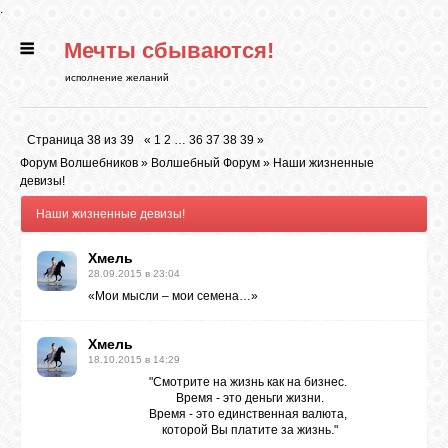
.
Мечты сбываются!
ГЛАВНАЯ
исполнение желаний
СТАТЬИ
Страница
38
из
39
«
1
2
…
36
37
38
39
»
Форум Волшебников
»
Волшебный Форум
»
Наши жизненные
РИТУАЛЫ
девизы!
Наши жизненные девизы!
БИБЛИОТЕКА
Хмель
28.09.2015 в 23:04
«Мои мысли – мои семена…»
ФЭН-ШУЙ
Хмель
18.10.2015 в 14:29
КАРТИНКИ
"Смотрите на жизнь как на бизнес.
Время - это деньги жизни.
Время - это единственная валюта,
которой Вы платите за жизнь."
ГАДАНИЯ