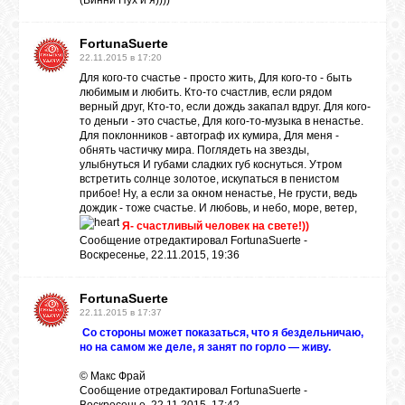
(Винни Пух и я))))
FortunaSuerte
ВХОД
22.11.2015 в 17:20
Для кого-то счастье - просто жить, Для кого-то - быть
любимым и любить. Кто-то счастлив, если рядом
верный друг, Кто-то, если дождь закапал вдруг. Для кого-
то деньги - это счастье, Для кого-то-музыка в ненастье.
ВК
Для поклонников - автограф их кумира, Для меня -
обнять частичку мира. Поглядеть на звезды,
улыбнуться И губами сладких губ коснуться. Утром
встретить солнце золотое, искупаться в пенистом
GOOGLE+
прибое! Ну, а если за окном ненастье, Не грусти, ведь
дождик - тоже счастье. И любовь, и небо, море, ветер,
Я- счастливый человек на свете!))
TWITTER
Сообщение отредактировал
FortunaSuerte
-
Воскресенье, 22.11.2015, 19:36
FACEBOOK
FortunaSuerte
22.11.2015 в 17:37
Со стороны может показаться, что я бездельничаю,
но на самом же деле, я занят по горло — живу.
© Макс Фрай
Сообщение отредактировал
FortunaSuerte
-