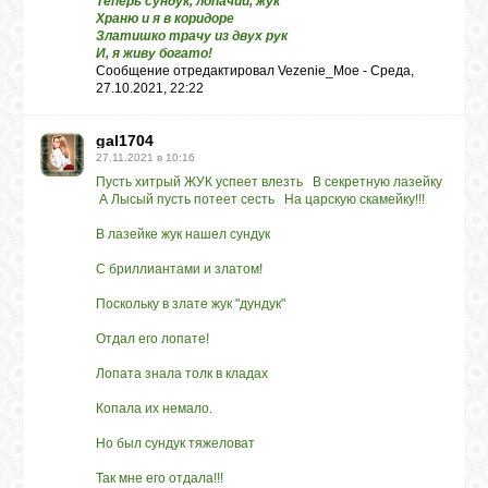
Теперь сундук, лопачий, жук
Храню и я в коридоре
Златишко трачу из двух рук
И, я живу богато!
Сообщение отредактировал
Vezenie_Moe
-
Среда,
27.10.2021, 22:22
gal1704
27.11.2021 в 10:16
Пусть хитрый ЖУК успеет влезть В секретную лазейку
А Лысый пусть потеет сесть На царскую скамейку!!!
В лазейке жук нашел сундук
С бриллиантами и златом!
Поскольку в злате жук "дундук"
Отдал его лопате!
Лопата знала толк в кладах
Копала их немало.
Но был сундук тяжеловат
Так мне его отдала!!!