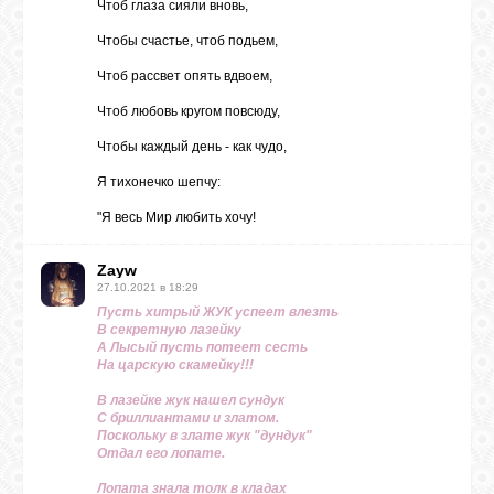
Чтоб глаза сияли вновь,
Чтобы счастье, чтоб подьем,
Чтоб рассвет опять вдвоем,
Чтоб любовь кругом повсюду,
Чтобы каждый день - как чудо,
Я тихонечко шепчу:
"Я весь Мир любить хочу!
Zayw
27.10.2021 в 18:29
Пусть хитрый ЖУК успеет влезть
В секретную лазейку
А Лысый пусть потеет сесть
На царскую скамейку!!!
В лазейке жук нашел сундук
С бриллиантами и златом.
Поскольку в злате жук "дундук"
Отдал его лопате.
Лопата знала толк в кладах