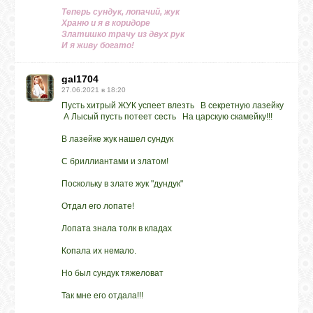
Теперь сундук, лопачий, жук
Храню и я в коридоре
Златишко трачу из двух рук
ВХОД
И я живу богато!
gal1704
27.06.2021 в 18:20
ВК
Пусть хитрый ЖУК успеет влезть В секретную лазейку
А Лысый пусть потеет сесть На царскую скамейку!!!
В лазейке жук нашел сундук
GOOGLE+
С бриллиантами и златом!
Поскольку в злате жук "дундук"
TWITTER
Отдал его лопате!
Лопата знала толк в кладах
FACEBOOK
Копала их немало.
Но был сундук тяжеловат
Так мне его отдала!!!