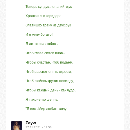
Теперь сундук, лопачий, жук
Храню и я в коридоре
Златишко трачу из двух рук
И я живу богато!
Я летаю на любовь,
Чтоб глаза сияли вновь,
Чтобы счастье, чтоб подьем,
Чтоб рассвет опять вдвоем,
Чтоб любовь кругом повсюду,
Чтобы каждый день - как чудо,
Я тихонечко шепчу:
"Я весь Мир любить хочу!
Zayw
27.11.2021 в 11:50