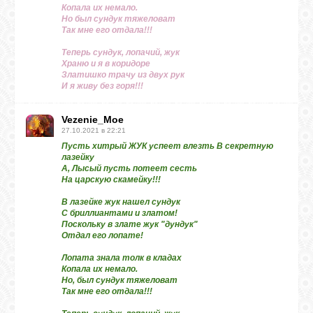
Копала их немало.
Но был сундук тяжеловат
Так мне его отдала!!!
Теперь сундук, лопачий, жук
Храню и я в коридоре
Златишко трачу из двух рук
И я живу без горя!!!
Vezenie_Moe
27.10.2021 в 22:21
Пусть хитрый ЖУК успеет влезть В секретную
лазейку
А, Лысый пусть потеет сесть
На царскую скамейку!!!
В лазейке жук нашел сундук
С бриллиантами и златом!
Поскольку в злате жук "дундук"
Отдал его лопате!
Лопата знала толк в кладах
Копала их немало.
Но, был сундук тяжеловат
Так мне его отдала!!!