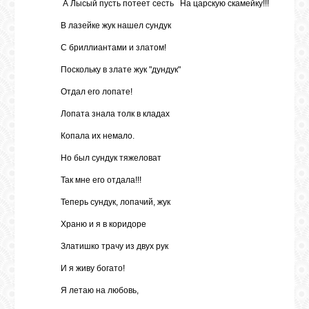
А Лысый пусть потеет сесть На царскую скамейку!!!
В лазейке жук нашел сундук
С бриллиантами и златом!
Поскольку в злате жук "дундук"
Отдал его лопате!
Лопата знала толк в кладах
Копала их немало.
Но был сундук тяжеловат
Так мне его отдала!!!
Теперь сундук, лопачий, жук
Храню и я в коридоре
Златишко трачу из двух рук
И я живу богато!
Я летаю на любовь,