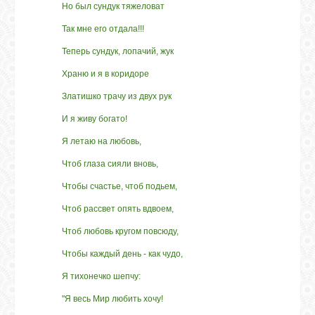
Но был сундук тяжеловат
Так мне его отдала!!!
Теперь сундук, лопачий, жук
Храню и я в коридоре
Златишко трачу из двух рук
И я живу богато!
Я летаю на любовь,
Чтоб глаза сияли вновь,
Чтобы счастье, чтоб подьем,
Чтоб рассвет опять вдвоем,
Чтоб любовь кругом повсюду,
Чтобы каждый день - как чудо,
Я тихонечко шепчу:
"Я весь Мир любить хочу!