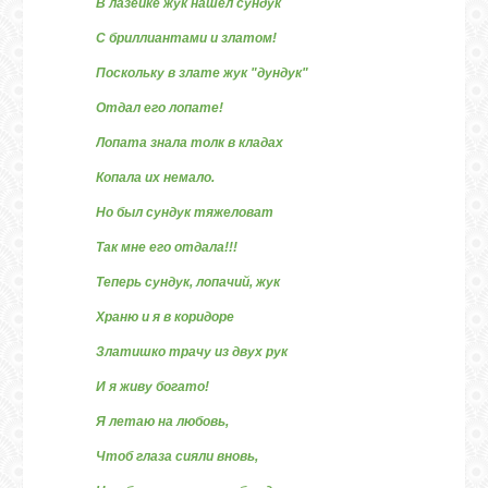
В лазейке жук нашел сундук
С бриллиантами и златом!
Поскольку в злате жук "дундук"
Отдал его лопате!
Лопата знала толк в кладах
Копала их немало.
Но был сундук тяжеловат
Так мне его отдала!!!
Теперь сундук, лопачий, жук
Храню и я в коридоре
Златишко трачу из двух рук
И я живу богато!
Я летаю на любовь,
Чтоб глаза сияли вновь,