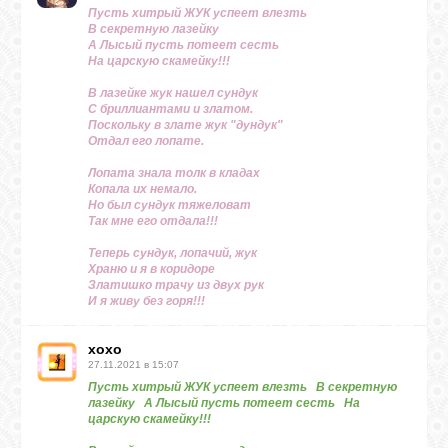
Пусть хитрый ЖУК успеет влезть
В секретную лазейку
А Лысый пусть потеет сесть
На царскую скамейку!!!
В лазейке жук нашел сундук
С бриллиантами и златом.
Поскольку в злате жук "дундук"
Отдал его лопате.
Лопата знала толк в кладах
Копала их немало.
Но был сундук тяжеловат
Так мне его отдала!!!
Теперь сундук, лопачий, жук
Храню и я в коридоре
Златишко трачу из двух рук
И я живу без горя!!!
хохо
27.11.2021 в 15:07
Пусть хитрый ЖУК успеет влезть В секретную
лазейку А Лысый пусть потеет сесть На
царскую скамейку!!!