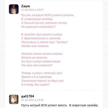
Zayw
27.09.2021 в 16:07
Пусть хитрый ЖУК успеет влезть
В секретную лазейку
А Лысый пусть потеет сесть
На царскую скамейку!!!
В лазейке жук нашел сундук
С бриллиантами и златом.
Поскольку в злате жук "дундук"
Отдал его лопате.
Лопата знала толк в кладах
Копала их немало.
Но был сундук тяжеловат
Так мне его отдала!!!
Теперь сундук, лопачий, жук
Храню и я в коридоре
Златишко трачу из двух рук
И я живу без горя!!!
gal1704
27.10.2021 в 13:45
Пусть хитрый ЖУК успеет влезть В секретную лазейку