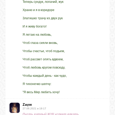
Теперь сундук, лопачий, жук
Храню и я в коридоре
Златишко трачу из двух рук
И я живу богато!
Я летаю на любовь,
Чтоб глаза сияли вновь,
Чтобы счастье, чтоб подьем,
Чтоб рассвет опять вдвоем,
Чтоб любовь кругом повсюду,
Чтобы каждый день - как чудо,
Я тихонечко шепчу:
"Я весь Мир любить хочу!
Zayw
27.06.2021 в 19:17
Пусть хитрый ЖУК успеет влезть