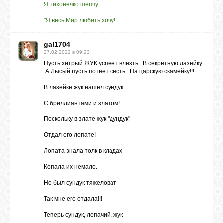
Я тихонечко шепчу:
"Я весь Мир любить хочу!
gal1704
27.02.2022 в 09:23
Пусть хитрый ЖУК успеет влезть В секретную лазейку
А Лысый пусть потеет сесть На царскую скамейку!!!
В лазейке жук нашел сундук
С бриллиантами и златом!
Поскольку в злате жук "дундук"
Отдал его лопате!
Лопата знала толк в кладах
Копала их немало.
Но был сундук тяжеловат
Так мне его отдала!!!
Теперь сундук, лопачий, жук