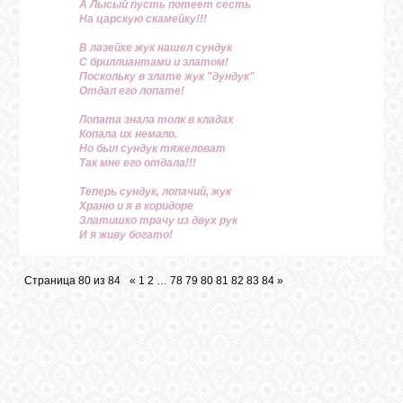
А Лысый пусть потеет сесть
На царскую скамейку!!!
В лазейке жук нашел сундук
С бриллиантами и златом!
Поскольку в злате жук "дундук"
Отдал его лопате!
Лопата знала толк в кладах
Копала их немало.
Но был сундук тяжеловат
Так мне его отдала!!!
Теперь сундук, лопачий, жук
Храню и я в коридоре
Златишко трачу из двух рук
И я живу богато!
Страница
80
из
84
«
1
2
…
78
79
80
81
82
83
84
»