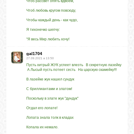
Чтоб рассвет опять вдвоем,
Чтоб любовь кругом повсюду,
Чтобы каждый день - как чудо,
Я тихонечко шепчу:
"Я весь Мир любить хочу!
gal1704
27.09.2021 в 13:50
Пусть хитрый ЖУК успеет влезть В секретную лазейку
А Лысый пусть потеет сесть На царскую скамейку!!!
В лазейке жук нашел сундук
С бриллиантами и златом!
Поскольку в злате жук "дундук"
Отдал его лопате!
Лопата знала толк в кладах
Копала их немало.