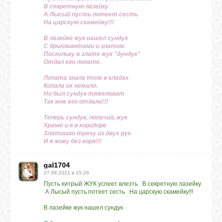
В секретную лазейку
А Лысый пусть потеет сесть
На царскую скамейку!!!
В лазейке жук нашел сундук
С бриллиантами и златом.
Поскольку в злате жук "дундук"
Отдал его лопате.
Лопата знала толк в кладах
Копала их немало.
Но был сундук тяжеловат
Так мне его отдала!!!
Теперь сундук, лопачий, жук
Храню и я в коридоре
Златишко трачу из двух рук
И я живу без горя!!!
gal1704
27.08.2021 в 15:26
Пусть хитрый ЖУК успеет влезть В секретную лазейку
А Лысый пусть потеет сесть На царскую скамейку!!!
В лазейке жук нашел сундук