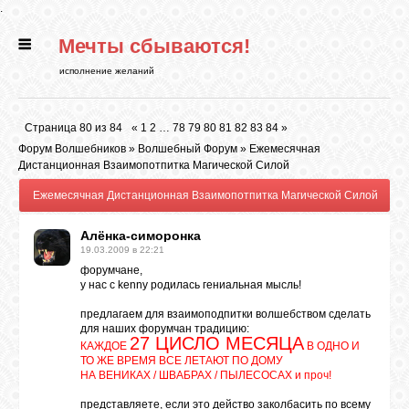
.
Мечты сбываются!
ГЛАВНАЯ
исполнение желаний
СТАТЬИ
Страница
80
из
84
«
1
2
…
78
79
80
81
82
83
84
»
Форум Волшебников
»
Волшебный Форум
»
Ежемесячная
РИТУАЛЫ
Дистанционная Взаимопотпитка Магической Силой
Ежемесячная Дистанционная Взаимопотпитка Магической Силой
БИБЛИОТЕКА
Алёнка-симоронка
19.03.2009 в 22:21
форумчане,
ФЭН-ШУЙ
у нас с kenny родилась гениальная мысль!
предлагаем для взаимоподпитки волшебством сделать
для наших форумчан традицию:
КАРТИНКИ
27 ЦИСЛО МЕСЯЦА
КАЖДОЕ
В ОДНО И
ТО ЖЕ ВРЕМЯ ВСЕ ЛЕТАЮТ ПО ДОМУ
НА ВЕНИКАХ / ШВАБРАХ / ПЫЛЕСОСАХ и проч!
ГАДАНИЯ
представляете, если это действо заколбасить по всему