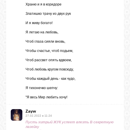
Храню и я в коридоре
Златишко трачу из двух рук
И я живу богато!
Я летаю на любовь,
Чтоб глаза сияли вновь,
Чтобы счастье, чтоб подьем,
Чтоб рассвет опять вдвоем,
Чтоб любовь кругом повсюду,
Чтобы каждый день - как чудо,
Я тихонечко шепчу:
"Я весь Мир любить хочу!
Zayw
27.02.2022 в 11:24
Пусть хитрый ЖУК успеет влезть В секретную
лазейку