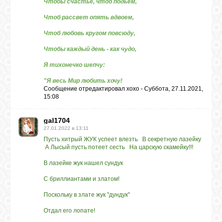
Чтобы счастье, чтоб подьем,
Чтоб рассвет опять вдвоем,
Чтоб любовь кругом повсюду,
Чтобы каждый день - как чудо,
Я тихонечко шепчу:
"Я весь Мир любить хочу!
Сообщение отредактировал
хохо
-
Суббота, 27.11.2021,
15:08
gal1704
27.01.2022 в 13:11
Пусть хитрый ЖУК успеет влезть В секретную лазейку
А Лысый пусть потеет сесть На царскую скамейку!!!
В лазейке жук нашел сундук
С бриллиантами и златом!
Поскольку в злате жук "дундук"
Отдал его лопате!