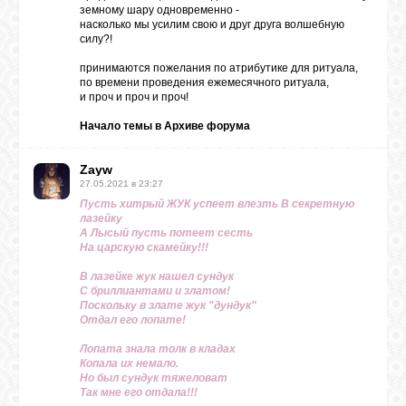
земному шару одновременно -
насколько мы усилим свою и друг друга волшебную
силу?!
ЛУНА
принимаются пожелания по атрибутике для ритуала,
по времени проведения ежемесячного ритуала,
и проч и проч и проч!
КАРТА
ЖЕЛАНИЙ
Начало темы в
Архиве форума
Zayw
ФОРУМ
27.05.2021 в 23:27
Пусть хитрый ЖУК успеет влезть В секретную
лазейку
ЧАТ
А Лысый пусть потеет сесть
На царскую скамейку!!!
В лазейке жук нашел сундук
СОННИК
С бриллиантами и златом!
Поскольку в злате жук "дундук"
Отдал его лопате!
УСПЕХ
Лопата знала толк в кладах
Копала их немало.
Но был сундук тяжеловат
Так мне его отдала!!!
ГОРОСКОП