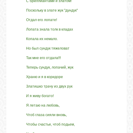
С бриллиантами и златом!
Поскольку в злате жук "дундук"
Отдал его лопате!
Лопата знала толк в кладах
Копала их немало.
Но был сундук тяжеловат
Так мне его отдала!!!
Теперь сундук, лопачий, жук
Храню и я в коридоре
Златишко трачу из двух рук
И я живу богато!
Я летаю на любовь,
Чтоб глаза сияли вновь,
Чтобы счастье, чтоб подьем,