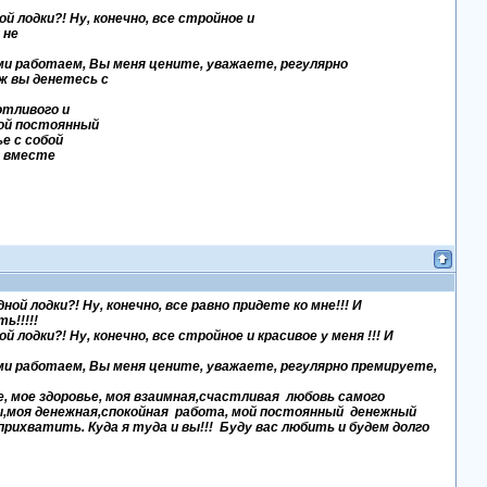
 лодки?! Ну, конечно, все стройное и
 не
Вами работаем, Вы меня цените, уважаете, регулярно
ж вы денетесь с
отливого и
мой постоянный
е с собой
о вместе
 лодки?! Ну, конечно, все равно придете ко мне!!! И
ть!!!!!
одки?! Ну, конечно, все стройное и красивое у меня !!! И
Вами работаем, Вы меня цените, уважаете, регулярно премируете,
ие, мое здоровье, моя взаимная,счастливая любовь самого
ны,моя денежная,спокойная работа, мой постоянный денежный
прихватить. Куда я туда и вы!!! Буду вас любить и будем долго