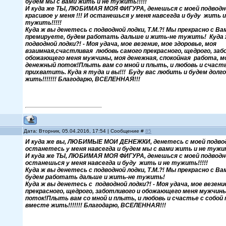
будем мы с вами жить и не тужить!!!!!
И куда же ТЫ, ЛЮБИМАЯ МОЯ ФИГУРА, денешься с моей подводной
красивое у меня !!! И останешься у меня навсегда и буду жить и
тужить!!!!!
Куда ж вы денетесь с подводной лодки, Т.М.?! Мы прекрасно с 
премируете, будем работать дальше и жить-не тужить! Куда 
подводной лодки?! - Моя удача, мое везение, мое здоровье, моя
взаимная,счастливая любовь самого прекрасного, щедрого, заб
обожающего меня мужчины, моя денежная, спокойная работа, 
денежный поток!Плыть вам со мной и плыть, и любовь и счасть
прихватить. Куда я туда и вы!!! Буду вас любить и будем долг
жить!!!!!!! Благодарю, ВСЕЛЕННАЯ!!!
Дата: Вторник, 05.04.2016, 17:54 | Сообщение #
85
И куда же вы, ЛЮБИМЫЕ МОИ ДЕНЕЖКИ, денетесь с моей подводной
останетесь у меня навсегда и будем мы с вами жить и не тужи
И куда же ТЫ, ЛЮБИМАЯ МОЯ ФИГУРА, денешься с моей подводной л
останешься у меня навсегда и буду жить и не тужить!!!!!
Куда ж вы денетесь с подводной лодки, Т.М.?! Мы прекрасно с 
будем работать дальше и жить-не тужить!
Куда ж вы денетесь с подводной лодки?! - Моя удача, мое везен
прекрасного, щедрого, заботливого и обожающего меня мужчи
поток!Плыть вам со мной и плыть, и любовь и счастье с собой 
вместе жить!!!!!!! Благодарю, ВСЕЛЕННАЯ!!!