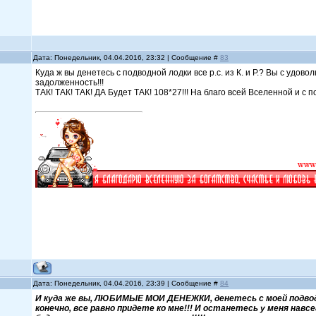
Дата: Понедельник, 04.04.2016, 23:32 | Сообщение #
83
Куда ж вы денетесь с подводной лодки все р.с. из К. и Р.? Вы с удов
задолженность!!!
ТАК! ТАК! ТАК! ДА Будет ТАК! 108*27!!! На благо всей Вселенной и с по
Дата: Понедельник, 04.04.2016, 23:39 | Сообщение #
84
И куда же вы, ЛЮБИМЫЕ МОИ ДЕНЕЖКИ, денетесь с моей подводн
конечно, все равно придете ко мне!!! И останетесь у меня навсе