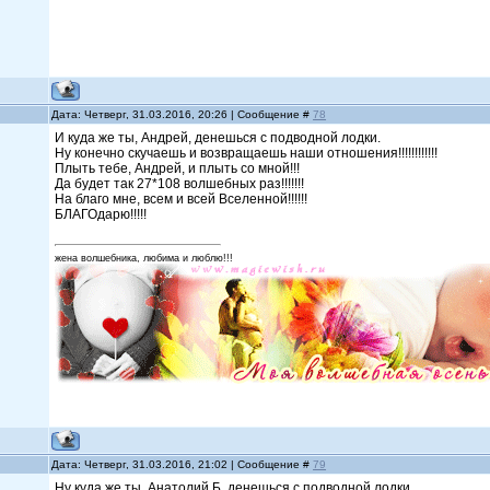
Дата: Четверг, 31.03.2016, 20:26 | Сообщение #
78
И куда же ты, Андрей, денешься с подводной лодки.
Ну конечно скучаешь и возвращаешь наши отношения!!!!!!!!!!!!
Плыть тебе, Андрей, и плыть со мной!!!
Да будет так 27*108 волшебных раз!!!!!!!
На благо мне, всем и всей Вселенной!!!!!!
БЛАГОдарю!!!!!
жена волшебника, любима и люблю!!!
Дата: Четверг, 31.03.2016, 21:02 | Сообщение #
79
Ну куда же ты, Анатолий Б.,денешься с подводной лодки.