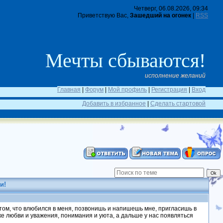
Четверг, 06.08.2026, 09:34
Приветствую Вас,
Зашедший на огонек
|
RSS
Мечты сбываются!
исполнение желаний
Главная
|
Форум
|
Мой профиль
|
Регистрация
|
Вход
Добавить в избранное
|
Сделать стартовой
и!
том, что влюбился в меня, позвонишь и напишешь мне, пригласишь в
ке любви и уважения, понимания и уюта, а дальше у нас появляться