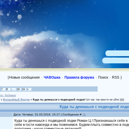
[
Новые сообщения
·
ЧАВОшка
·
Правила форума
·
Поиск
·
RSS
]
7
8
…
18
19
»
,
in
Любимая
»
Волшебный Форум
»
Куда ты денешься с подводной лодки!
(от нас так просто не уйти )))))
Куда ты денешься с подводной лодк
Дата: Четверг, 31.03.2016, 15:17 | Сообщение #
76
Куда ты денешься с подводной лодки Роман Ц.! Признаешься себе в 
себе в гости навсегда и мы поженимся. Будем плыть совместно в лод
попутчики - наши совместные детишки!!!