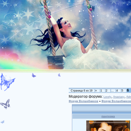
6
Страница
6
из
19
«
1
2
…
4
5
Модератор форума:
,
,
Lovely
Anastasy
Adm
Форум Волшебников
»
Форум Волшебников
пантерка