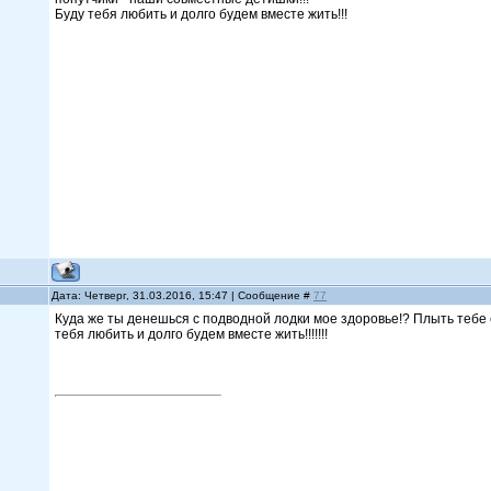
Буду тебя любить и долго будем вместе жить!!!
Дата: Четверг, 31.03.2016, 15:47 | Сообщение #
77
Куда же ты денешься с подводной лодки мое здоровье!? Плыть тебе со 
тебя любить и долго будем вместе жить!!!!!!!