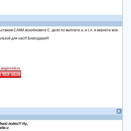
ольствием САМИ возобновите С. дело по выплате а. и с.п. и вернете всю
льзой для нас!!! Благодарю!!!
ой лодки?! Ну,
гда и