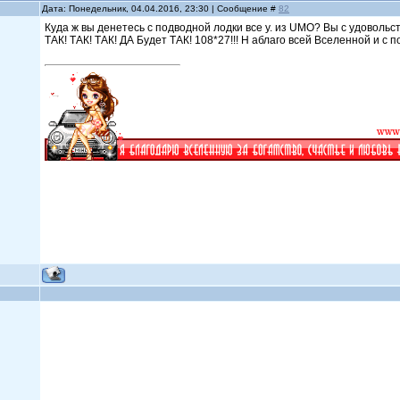
Дата: Понедельник, 04.04.2016, 23:30 | Сообщение #
82
Куда ж вы денетесь с подводной лодки все у. из UMO? Вы с удоволь
ТАК! ТАК! ТАК! ДА Будет ТАК! 108*27!!! Н аблаго всей Вселенной и с по