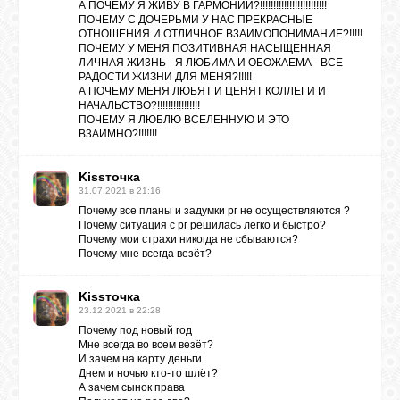
А ПОЧЕМУ Я ЖИВУ В ГАРМОНИИ?!!!!!!!!!!!!!!!!!!!!!!!!!
ПОЧЕМУ С ДОЧЕРЬМИ У НАС ПРЕКРАСНЫЕ
ОТНОШЕНИЯ И ОТЛИЧНОЕ В3АИМОПОНИМАНИЕ?!!!!!
ЛУНА
ПОЧЕМУ У МЕНЯ ПОЗИТИВНАЯ НАСЫЩЕННАЯ
ЛИЧНАЯ ЖИ3НЬ - Я ЛЮБИМА И ОБОЖАЕМА - ВСЕ
РАДОСТИ ЖИЗНИ ДЛЯ МЕНЯ?!!!!!
А ПОЧЕМУ МЕНЯ ЛЮБЯТ И ЦЕНЯТ КОЛЛЕГИ И
КАРТА
НАЧАЛЬСТВО?!!!!!!!!!!!!!!!!
ЖЕЛАНИЙ
ПОЧЕМУ Я ЛЮБЛЮ ВСЕЛЕННУЮ И ЭТО
В3АИМНО?!!!!!!!
ФОРУМ
Kissточка
31.07.2021 в 21:16
Почему все планы и задумки рг не осуществляются ?
Почему ситуация с рг решилась легко и быстро?
ЧАТ
Почему мои страхи никогда не сбываются?
Почему мне всегда везёт?
СОННИК
Kissточка
23.12.2021 в 22:28
Почему под новый год
УСПЕХ
Мне всегда во всем везёт?
И зачем на карту деньги
Днем и ночью кто-то шлёт?
А зачем сынок права
ГОРОСКОП