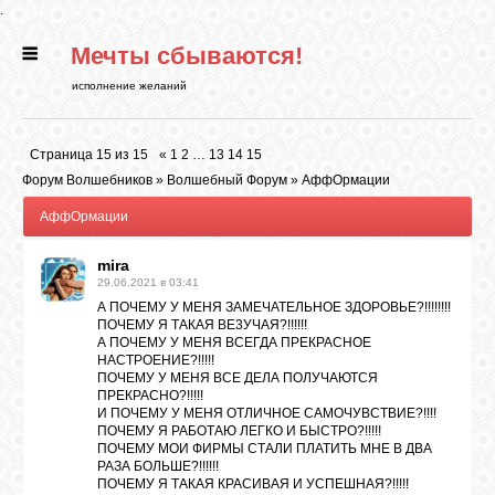
.
Мечты сбываются!
ГЛАВНАЯ
исполнение желаний
СТАТЬИ
Страница
15
из
15
«
1
2
…
13
14
15
Форум Волшебников
»
Волшебный Форум
»
АффОрмации
РИТУАЛЫ
АффОрмации
mira
БИБЛИОТЕКА
29.06.2021 в 03:41
А ПОЧЕМУ У МЕНЯ ЗАМЕЧАТЕЛЬНОЕ ЗДОРОВЬЕ?!!!!!!!!
ПОЧЕМУ Я ТАКАЯ ВЕ3УЧАЯ?!!!!!!
ФЭН-ШУЙ
А ПОЧЕМУ У МЕНЯ ВСЕГДА ПРЕКРАСНОЕ
НАСТРОЕНИЕ?!!!!!
ПОЧЕМУ У МЕНЯ ВСЕ ДЕЛА ПОЛУЧАЮТСЯ
ПРЕКРАСНО?!!!!!
КАРТИНКИ
И ПОЧЕМУ У МЕНЯ ОТЛИЧНОЕ САМОЧУВСТВИЕ?!!!!
ПОЧЕМУ Я РАБОТАЮ ЛЕГКО И БЫСТРО?!!!!!
ПОЧЕМУ МОИ ФИРМЫ СТАЛИ ПЛАТИТЬ МНЕ В ДВА
РАЗА БОЛЬШЕ?!!!!!!
ГАДАНИЯ
ПОЧЕМУ Я ТАКАЯ КРАСИВАЯ И УСПЕШНАЯ?!!!!!