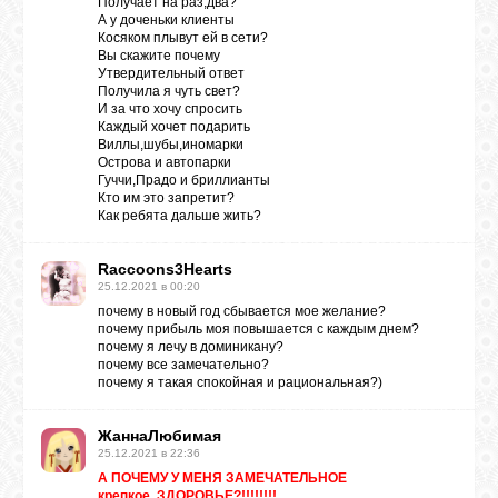
Получает на раз,два?
А у доченьки клиенты
Косяком плывут ей в сети?
Вы скажите почему
ВХОД
Утвердительный ответ
Получила я чуть свет?
И за что хочу спросить
Каждый хочет подарить
Виллы,шубы,иномарки
ВК
Острова и автопарки
Гуччи,Прадо и бриллианты
Кто им это запретит?
Как ребята дальше жить?
GOOGLE+
Raccoons3Hearts
25.12.2021 в 00:20
TWITTER
почему в новый год сбывается мое желание?
почему прибыль моя повышается с каждым днем?
почему я лечу в доминикану?
почему все замечательно?
FACEBOOK
почему я такая спокойная и рациональная?)
ЖаннаЛюбимая
25.12.2021 в 22:36
А ПОЧЕМУ У МЕНЯ ЗАМЕЧАТЕЛЬНОЕ
крепкое ЗДОРОВЬЕ?!!!!!!!!