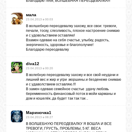
Благодарю тебя, ВОЛШЕБНАЯ ПЕРЕОДЕВАЛКА!!!
мала
23.04.2013 в 00:03
В волшебную переодевалку захожу, все свои: тревоги,
печали, тоску, слезливость, плохое настроение снимаю
и с удовольствием оставляю!
Взамен одеваю на себя счастье, улыбку, радость,
энергичность, здоровье и благополучие!
Благодарю переодевалку
diva12
23.04.2013 в 00:20
В волебную переодевалку захожу и все свой неудачи и
лишний вес и жир и угри .моршины.и безденеже снимаю
и с удаволствием оставляю.!!!
В замен одеваю семейное счастье .удачу любовь
беремменность финансовый поток в мойи карманы и
дом и кошелёк..да будет так так так ..
Мариночка1
23.04.2013 в 08:27
В ВОЛШЕБНУЮ ПЕРЕОДЕВАЛКУ Я ВОШЛА И ВСЕ
ТРЕВОГИ, ГРУСТЬ, ПРОБЛЕМЫ, 5 КГ. ВЕСА