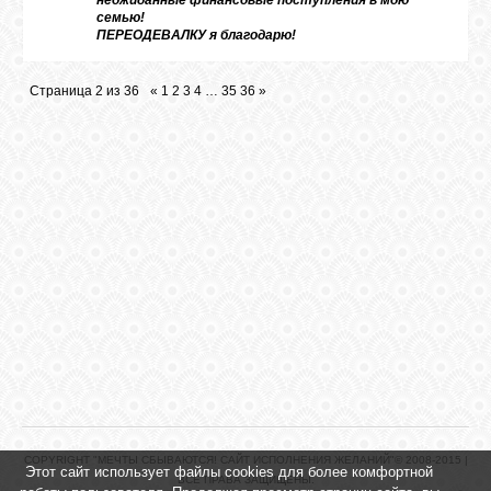
неожиданные финансовые поступления в мою
семью!
ПЕРЕОДЕВАЛКУ я благодарю!
Страница
2
из
36
«
1
2
3
4
…
35
36
»
COPYRIGHT "МЕЧТЫ СБЫВАЮТСЯ! САЙТ ИСПОЛНЕНИЯ ЖЕЛАНИЙ"© 2008-2015 |
Этот сайт использует файлы cookies для более комфортной
ВСЕ ПРАВА ЗАЩИЩЕНЫ.