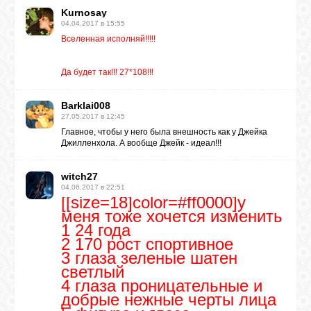
Kurnosay
04.04.2017 в 15:55
Вселенная исполняй!!!!!
Да будет так!!! 27*108!!!
Barklai008
27.05.2017 в 12:45
Главное, чтобы у него была внешность как у Джейка
Джилленхола. А вообще Джейк - идеал!!!
witch27
04.06.2017 в 22:51
[[size=18]color=#ff0000]у
меня тоже хочется изменить
1 24 года
2 170 рост спортивное
3 глаза зеленые шатен
светлый
4 глаза проницательные и
добрые нежные черты лица