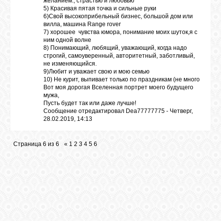
желанием., страстью и любовью
5) Красивая пятая точка и сильные руки
6)Свой высокоприбельный бизнес, большой дом или
вилла, машина Range rover
7) хорошее чувства юмора, понимание моих шуток,я с
ним одной волне
8) Понимающий, любящий, уважающий, когда надо
строгий, самоуверенный, авторитетный, заботливый,
не изменяющийся.
9)Любит и уважает свою и мою семью
10) Не курит, выпивает только по праздникам (не много
Вот моя дорогая Вселенная портрет моего будущего
мужа,
Пусть будет так или даже лучше!
Сообщение отредактировал
Dea77777775
-
Четверг,
28.02.2019, 14:13
Страница
6
из
6
«
1
2
3
4
5
6