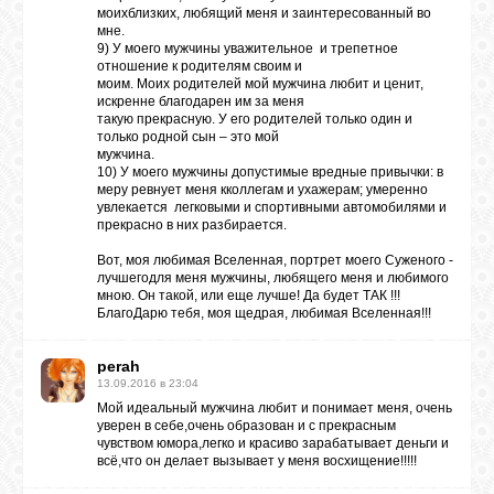
моихблизких, любящий меня и заинтересованный во
мне.
9) У моего мужчины уважительное и трепетное
отношение к родителям своим и
моим. Моих родителей мой мужчина любит и ценит,
искренне благодарен им за меня
такую прекрасную. У его родителей только один и
только родной сын – это мой
мужчина.
10) У моего мужчины допустимые вредные привычки: в
меру ревнует меня кколлегам и ухажерам; умеренно
увлекается легковыми и спортивными автомобилями и
прекрасно в них разбирается.
Вот, моя любимая Вселенная, портрет моего Суженого -
лучшегодля меня мужчины, любящего меня и любимого
мною. Он такой, или еще лучше! Да будет ТАК !!!
БлагоДарю тебя, моя щедрая, любимая Вселенная!!!
perah
13.09.2016 в 23:04
Мой идеальный мужчина любит и понимает меня, очень
уверен в себе,очень образован и с прекрасным
чувством юмора,легко и красиво зарабатывает деньги и
всё,что он делает вызывает у меня восхищение!!!!!