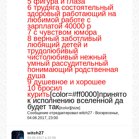
5 фигура и глаза
6 трудяга состоятельный
здоровый работающий на
любимой работе с
зарплатой 40000 р
7 с чувством юмора
8 верный заботливый
любящий детей и
трудолюбивый
чистолюбивый нежный
умный рассудительный
понимающий родственная
душа
9 душевное и хорошее
10 бросил
курить
[color=#ff0000]принято
к исполнению вселенной да
будет так
[/color][/size]
Сообщение отредактировал
witch27
-
Воскресенье,
04.06.2017, 23:00
witch27
04.06.2017 в 22:56