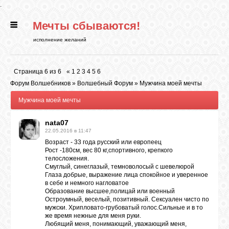
.
Мечты сбываются!
ГЛАВНАЯ
исполнение желаний
СТАТЬИ
Страница
6
из
6
«
1
2
3
4
5
6
Форум Волшебников
»
Волшебный Форум
»
Мужчина моей мечты
РИТУАЛЫ
Мужчина моей мечты
nata07
БИБЛИОТЕКА
22.05.2016 в 11:47
Возраст - 33 года русский или европеец
Рост -180см, вес 80 кг,спортивного, крепкого
ФЭН-ШУЙ
телосложения.
Смуглый, синеглазый, темноволосый с шевелюрой
Глаза добрые, выражение лица спокойное и уверенное
в себе и немного нагловатое
КАРТИНКИ
Образование высшее,полицай или военный
Остроумный, веселый, позитивный. Сексуален чисто по
мужски. Хрипловато-грубоватый голос.Сильные и в то
же время нежные для меня руки.
ГАДАНИЯ
Любящий меня, понимающий, уважающий меня,