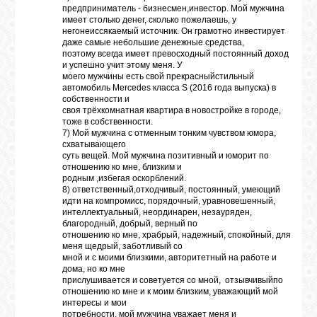
предприниматель - бизнесмен,инвестор. Мой мужчина
имеет столько денег, сколько пожелаешь, у
негонеиссякаемый источник. Он грамотно инвестирует
даже самые небольшие денежные средства,
поэтому всегда имеет превосходный постоянный доход
и успешно учит этому меня. У
моего мужчины есть свой прекрасныйстильный
автомобиль Mercedes класса S (2016 года выпуска) в
собственности и
своя трёхкомнатная квартира в новостройке в городе,
тоже в собственности.
7) Мой мужчина с отменным тонким чувством юмора,
схватывающего
суть вещей. Мой мужчина позитивный и юморит по
отношению ко мне, близким и
родным ,избегая оскорблений.
8) ответственный,отходчивый, постоянный, умеющий
идти на компромисс, порядочный, уравновешенный,
интеллектуальный, неординарен, незауряден,
благородный, добрый, верный по
отношению ко мне, храбрый, надежный, спокойный, для
меня щедрый, заботливый со
мной и с моими близкими, авторитетный на работе и
дома, но ко мне
прислушивается и советуется со мной, отзывчивыйпо
отношению ко мне и к моим близким, уважающий мой
интересы и мои
потребности, мой мужчина уважает меня и