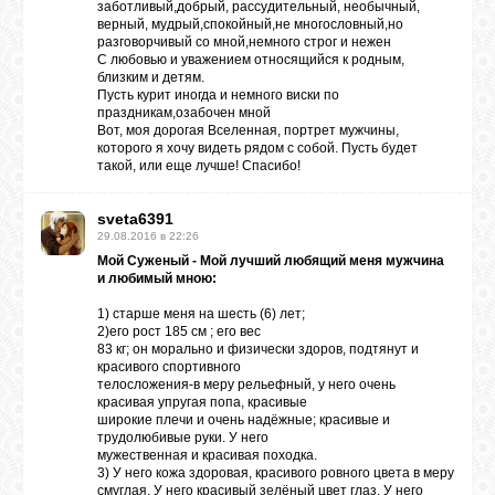
заботливый,добрый, рассудительный, необычный,
верный, мудрый,спокойный,не многословный,но
разговорчивый со мной,немного строг и нежен
ЛУНА
С любовью и уважением относящийся к родным,
близким и детям.
Пусть курит иногда и немного виски по
праздникам,озабочен мной
КАРТА
Вот, моя дорогая Вселенная, портрет мужчины,
ЖЕЛАНИЙ
которого я хочу видеть рядом с собой. Пусть будет
такой, или еще лучше! Спасибо!
ФОРУМ
sveta6391
29.08.2016 в 22:26
Мой Суженый - Мой лучший любящий меня мужчина
и любимый мною:
ЧАТ
1) старше меня на шесть (6) лет;
2)его рост 185 см ; его вес
83 кг; он морально и физически здоров, подтянут и
СОННИК
красивого спортивного
телосложения-в меру рельефный, у него очень
красивая упругая попа, красивые
широкие плечи и очень надёжные; красивые и
УСПЕХ
трудолюбивые руки. У него
мужественная и красивая походка.
3) У него кожа здоровая, красивого ровного цвета в меру
ГОРОСКОП
смуглая. У него красивый зелёный цвет глаз. У него