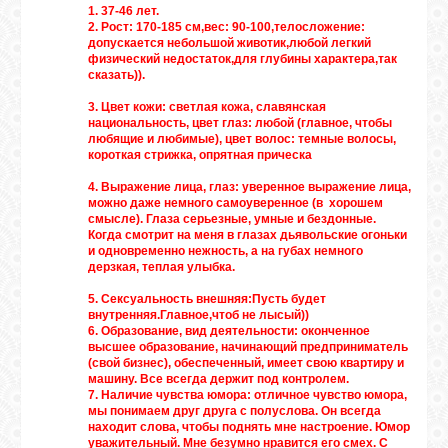
1. 37-46 лет.
2. Рост: 170-185 см,вес: 90-100,телосложение:
допускается небольшой животик,любой легкий
физический недостаток,для глубины характера,так
сказать)).
3. Цвет кожи: светлая кожа, славянская
национальность, цвет глаз: любой (главное, чтобы
любящие и любимые), цвет волос: темные волосы,
короткая стрижка, опрятная прическа
4. Выражение лица, глаз: уверенное выражение лица,
можно даже немного самоуверенное (в хорошем
смысле). Глаза серьезные, умные и бездонные.
Когда смотрит на меня в глазах дьявольские огоньки
и одновременно нежность, а на губах немного
дерзкая, теплая улыбка.
5. Сексуальность внешняя:Пусть будет
внутренняя.Главное,чтоб не лысый))
6. Образование, вид деятельности: оконченное
высшее образование, начинающий предприниматель
(свой бизнес), обеспеченный, имеет свою квартиру и
машину. Все всегда держит под контролем.
7. Наличие чувства юмора: отличное чувство юмора,
мы понимаем друг друга с полуслова. Он всегда
находит слова, чтобы поднять мне настроение. Юмор
уважительный. Мне безумно нравится его смех. С