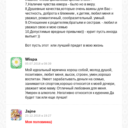
7,Наличие чувства юмора - было но в меру.
8,Душевные качества,которые очень важны для Вас -
честность, доброта к ближним , к детям, любил меня и
уважал, романтичный, сообразительный. умный.
9.Отношение к родителям,братьям и сестрам. - любил и
уважал свою и мою семью
10,Допустимые вредные привычки)) - курит пусть иногда
выпьет ))
Вот пусть этот или лучший придет в мою жизнь
Wispa
05.07.2018 в 08:39
Мой идеальный мужчина хорош собой, молод душой,
позитивен, любит меня, высок, строен, умен,хорошо
воспитан. Умеет зарабатывать деньги на семью,
занимается спортом,хорошо относится к моей дочери,
уважает мою маму. Отличный любовник для меня.
Умерен в алкоголе. Негативно относится к курению.Да
будет так или еще лучше!
Jajne
23.12.2018 в 19:27
Моя половинка)