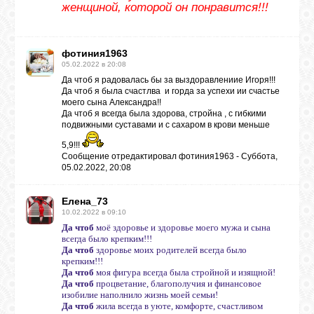
женщиной, которой он понравится!!!
ЛУНА
фотиния1963
05.02.2022 в 20:08
КАРТА
Да чтоб я радовалась бы за выздоравлениие Игоря!!!
ЖЕЛАНИЙ
Да чтоб я была счастлва и горда за успехи ии счастье
моего сына Александра!!
Да чтоб я всегда была здорова, стройна , с гибкими
подвижными суставами и с сахаром в крови меньше
ФОРУМ
5,9!!!
Сообщение отредактировал
фотиния1963
-
Суббота,
05.02.2022, 20:08
ЧАТ
Елена_73
10.02.2022 в 09:10
СОННИК
Да чтоб
моё здоровье и здоровье моего мужа и сына
всегда было крепким!!!
Да чтоб
здоровье моих родителей всегда было
крепким!!!
УСПЕХ
Да чтоб
моя фигура всегда была стройной и изящной!
Да чтоб
процветание, благополучия и финансовое
изобилие наполнило жизнь моей семьи!
Да чтоб
жила всегда в уюте, комфорте, счастливом
ГОРОСКОП