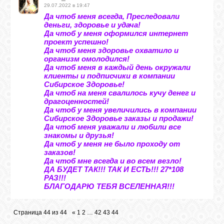
29.07.2022 в 19:47
Да чтоб меня всегда, Преследовали
деньги, здоровье и удача!
Да чтоб у меня оформился интернет
проект успешно!
Да чтоб меня здоровье охватило и
организм омолодился!
Да чтоб меня в каждый день окружали
клиенты и подписчики в компании
Сибирское Здоровье!
Да чтоб на меня свалилось кучу денег и
драгоценностей!
Да чтоб у меня увеличились в компании
Сибирское Здоровье заказы и продажи!
Да чтоб меня уважали и любили все
знакомы и друзья!
Да чтоб у меня не было проходу от
заказов!
Да чтоб мне всегда и во всем везло!
ДА БУДЕТ ТАК!!! ТАК И ЕСТЬ!!! 27*108
РАЗ!!!
БЛАГОДАРЮ ТЕБЯ ВСЕЛЕННАЯ!!!
Страница
44
из
44
«
1
2
…
42
43
44