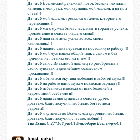
Да чтоб
Вселенский денежный поток бесконечно лился
на меня, в мои руки, мои карманы, мой кошелек и на мои
счета!!!
Да чтоб
мой кошелек трескался от денег, которые его
переполняют!!!
Да чтоб
мы с мужем были счастливы и горды за успехи,
процветание и счастье нашего сына!!!
Да чтоб
наш сын имел успех во всех своих
начинаниях!!!
Да чтоб
нашего сына перевели на постоянную работу !!!
Да чтоб
мой муж нашел общий язык с сыном и без
причины не потыкал его ни в чем!!!
Да чтоб
сын с Виталиной наконец то разобрались в
своих чувствах и дальнейшем совместном
проживании!!!
Да чтоб
я была вся окутана любовью и заботой мужа!!!
Да чтоб
на работе нам с мужем повысили зарплату!!!
Да чтоб
избавилась навсегда от всех болезней и
недомоганий осебенно я!!!
Да чтоб
наша семья купалась в счастье, удаче,
достатке, благополучии, изобилие, богатстве,и
радости!!!
Да чтоб
я купалась во Вселенском здоровье, изобилии,
достатке, благополучии. счастье, любви!!!
Так Есть!!! 27*108 раз!!! Благодарю Вселенную!!!
finist_sokol