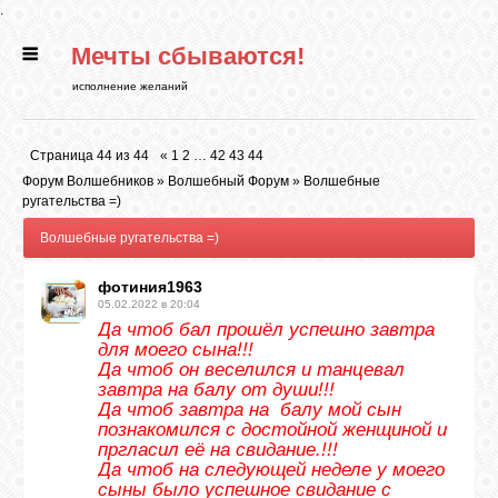
.
Мечты сбываются!
ГЛАВНАЯ
исполнение желаний
СТАТЬИ
Страница
44
из
44
«
1
2
…
42
43
44
Форум Волшебников
»
Волшебный Форум
»
Волшебные
РИТУАЛЫ
ругательства =)
Волшебные ругательства =)
БИБЛИОТЕКА
фотиния1963
05.02.2022 в 20:04
Да чтоб бал прошёл успешно завтра
ФЭН-ШУЙ
для моего сына!!!
Да чтоб он веселился и танцевал
завтра на балу от души!!!
Да чтоб завтра на балу мой сын
КАРТИНКИ
познакомился с достойной женщиной и
пргласил её на свидание.!!!
Да чтоб на следующей неделе у моего
ГАДАНИЯ
сыны было успешное свидание с