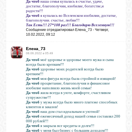
Да чтоб
наша семья купалась в счастье, удаче,
достатке, благополучии, изобилие, богатстве,и
радости!!!
Да чтоб
я купалась во Вселенском изобилии, достатке,
благополучии. счастье, любви!!!
Так Есть!!! 27*108 раз!!! Благодарю Вселенную!!!
Сообщение отредактировал
Елена_73
-
Четверг,
10.02.2022, 09:12
Елена_73
08.06.2022 в 05:49
Да чтоб
моё здоровье и здоровье моего мужа и сына
всегда было крепким!!!
Да чтоб
здоровье моих родителей всегда было
крепким!!!
Да чтоб
моя фигура всегда была стройной и изящной!
Да чтоб
процветание, благополучия и финансовое
изобилие наполнило жизнь моей семьи!
Да чтоб
жила всегда в уюте, комфорте, счастливом
супружестве!!!
Да чтоб
у мужа всегда было много платеже способных
клиентов и заказов!
Да чтоб
наш дом стал идеальным и уютной!
Да чтоб
ежемесячный доход нашей семьи составлял 200
000 рублей!!!
Да чтоб
я закрыла все кредиты и долги!!!
Да чтоб
у меня был бизнес с большим доходом!!!