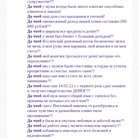
супружестве!!!
Да чтоб
у мужа всегда было много платеже способных
клиентов и заказов!
Да чтоб
наш дом стал идеальным и уютной!
ВХОД
Да чтоб
ежемесячный доход нашей семьи составлял 200
000 рублей!!!
Да чтоб
я закрыла все кредиты и долги!!!
Да чтоб
у меня был бизнес с большим доходом!!!
Да чтоб
Вселенский денежный поток бесконечно лился
ВК
на меня, в мои руки, мои карманы, мой кошелек и на мои
счета!!!
Да чтоб
мой кошелек трескался от денег, которые его
переполняют!!!
GOOGLE+
Да чтоб
мы с мужем были счастливы и горды за успехи,
процветание и счастье нашего сына!!!
Да чтоб
наш сын имел успех во всех своих
начинаниях!!!
TWITTER
Да чтоб
наш сын 14.02.22 г. с первого раза сдал экзамен
и получил свидетельство ДОПОГ!!!
Да чтоб
мой муж нашел общий язык с сыном и без
причины не потыкал его ни в чем!!!
FACEBOOK
Да чтоб
сын с Виталиной наконец то разобрались в
своих чувствах и дальнейшем совместном
проживании!!!
Да чтоб
я была вся окутана любовью и заботой мужа!!!
Да чтоб
на работе нам с мужем повысили зарплату!!!
Да чтоб
избавилась навсегда от всех болезней и
недомоганий!!!