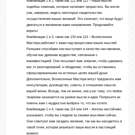
Комбинации 1 и 2, такие как 121 или 112 – Наши мысли
подобны семенам, которые начинают прорастать. Вы могли
уже, наверное, видеть некоторые свидетельства
осуществления ваших желаний. Это означает, что вещи будут
двигаться в желаемом вами направлении. Продолжайте
верить!
Комбинации 1 и 3, такие как 133 или 113 – Вознесенные
Мастера работают с вами над процессами ваших мыслей.
Разными способами они выступают в качестве наставников,
обучая вас древним мудростям, связанным с
манифестацией. Они посылают вам энергию, чтобы удержать
вас от разочарований, и ободрение, чтобы вы оставались
сфокусированными на истинных целях вашей души.
Дополнительно, Вознесенные Мастера могут предлагать вам
консультации, руководство, советы, в отношении смысла
вашей жизни. Всегда, тем не менее, они учат тому, что любое
творение начинается на уровне мысли и идеи. Попросите их
помочь вам с мудростью выбрать то, что вы хотите.
Комбинации 1 и 4, такие как 114 или 144 – Ангелы настойчиво
указывают, чтобы вы следили за своими мыслями сейчас.
Они советуют вам загадать желание, так как вы находитесь в
такой точке, которая реализует ваши мысли в настоящий
момент.