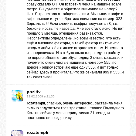
сразу сказало ОН! Он встретил меня на машине возле
метро. Вы думаете я обратила внимание на номер?
Нет. Я трепетала от общения с ним. Мы выпили кофе в
кафе, вышли и тут я обратила внимание на номер. 323.
Зеркальный! Если сложить цыфры получается 8, т.е.
бесконечность, т.е навсегда. Мне всё стало ясно. Но вот
прошло 3 месяца, отношения развиваются.
Перспективы определены, но всем известно, что есть
ещё и внешние факторы, а такой фактор как кризис с
каждым днём всё активнее вторгается к нам. И немного
я занервничала. И вот буквально вчера еду на работу,
по дороге обгоняют автобус подряд 3 очень красивые и
почему-то очень чистые машины с номером 555, по
дороге к офису встречаю ещё одну 555. И вот только
сейчас здесь я прочитала, что же означали 999 и 555. Я
так счастлива!
pozitiv
12.02.2009 в 21:35
rozatempli
, спасибо, очень интересно.. заставила меня
сильно задуматься твоя трактовка... точнее Подводного
Кстати, сейчас у меня период числа 21, сегодня
постоянно его везде вижу...
rozatempli