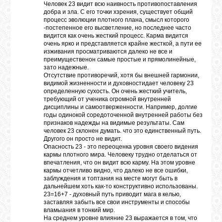
Человек 23 видит всю наивность противопоставления
добра и зла. С его точки хзрения, существует общий
процесс эволюции плотного плана, смысл которого
ЛУНА
-постепенное его высветление, но последнее часто
видится как очень жесткий процесс. Карма видится
очень ярко и представляется крайне жесткой, а пути ее
изживания просматриваются далеко не все и
КАРТА
преимущественон самые простые и прямолинейные,
ЖЕЛАНИЙ
зато надежные.
Отсутствие противоречий, хотя бы внешней гармонии,
видимой жизненности и духовностидает человеку 23
определенную сухость. Он очень жесткий учитель,
ФОРУМ
требующий от ученика огромной внутренней
дисциплины и самоотверженности. Например, долгие
годы одинокой соредоточенной внутренней работы без
признаков надежды на видимые результаты. Сам
ЧАТ
человек 23 склонен думать. что это единственный путь.
Другого он просто не видит.
Опасность 23 - это переоценка уровня своего видения
кармы плотного мира. Человеку трудно отделаться от
СОННИК
впечатления, что он видит всю карму. На этом уровне
кармы отчетливо видно, что далеко не все ошибки,
заблуждения и топтания на месте могут быть в
дальнейшем хоть как-то конструктивно использованы.
УСПЕХ
23=16+7 - духовный путь приводит мага в келью,
заставляя забыть все свои инструменты и способы
вламыания в тонкий мир.
На среднем уровне влияние 23 выражается в том, что
ГОРОСКОП