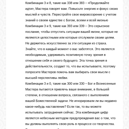
Комбинации 3 и 8, такие как 338 или 383 – «Продолжайте
идти», Мастера говорят вам. Повысьте энергию и фокус своих
мыслей и чувств. Перестройте свое мировоззрение с учетом
знаний о своем единстве с Богом, всеми и всей жизнью
Комбинации 3 и 9, такие как 393 или 339 – Это серьезное
послание, чтобы отпустить ситуации вашей жизни, которые не
являются целостными или которые отслужили своим целям.
Не держитесь искусственно за эти ситуации из страха.
Знайте, что в каждый момент о вас заботятся. Это является
необходимым, удерживать позитивную точку зрения в
отношении себя и своего будущего. Эта точка зрения в
действительности, создает то, что вы испытываете, поэтому
попросите Мастеров помочь вам выбирать свои мысли с
высшей перспективы любви.
Комбинации 3 и 0, такие как 300 или 330 – Бог и Вознесенные
Мастера пытаются привлечь ваше внимание, в большей
степени, в отношении вопроса, связаного с выполением
вашей Божественной задачи. Не игнорировали ли вы недавно
какое-нибудь наставление? Если так, то вы можете
испытывать затруднения сейчас. Эта комбинация цифр
является небесным методом предупреждения вас о том, что
вы должны выполнять свою роль в процессе со-творчества.