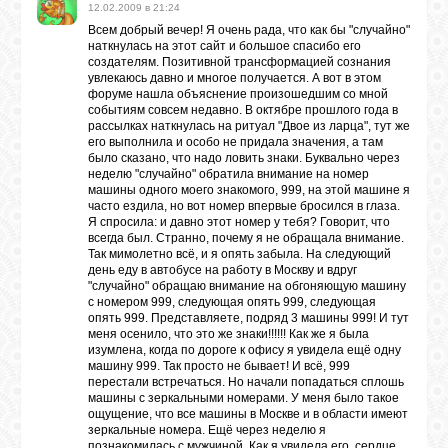
12.02.2009 в 21:24
Всем добрый вечер! Я очень рада, что как бы "случайно"
наткнулась на этот сайт и большое спасибо его
создателям. Позитивной трансформацией сознания
увлекаюсь давно и многое получается. А вот в этом
форуме нашла объяснение произошедшим со мной
событиям совсем недавно. В октябре прошлого года в
рассылках наткнулась на ритуал "Двое из ларца", тут же
его выполнила и особо не придала значения, а там
было сказано, что надо ловить знаки. Буквально через
неделю "случайно" обратила внимание на номер
машины одного моего знакомого, 999, на этой машине я
часто ездила, но вот номер впервые бросился в глаза.
Я спросила: и давно этот номер у тебя? Говорит, что
всегда был. Странно, почему я не обращала внимание.
Так мимолетно всё, и я опять забыла. На следующий
день еду в автобусе на работу в Москву и вдруг
"случайно" обращаю внимание на обгоняющую машину
с номером 999, следующая опять 999, следующая
опять 999. Представляете, подряд 3 машины 999! И тут
меня осенило, что это же знаки!!!!!! Как же я была
изумлена, когда по дороге к офису я увидела ещё одну
машину 999. Так просто не бывает! И всё, 999
перестали встречаться. Но начали попадаться сплошь
машины с зеркальными номерами. У меня было такое
ощущение, что все машины в Москве и в области имеют
зеркальные номера. Ещё через неделю я
познакомилась с мужчиной. Как я увидела его, сердце