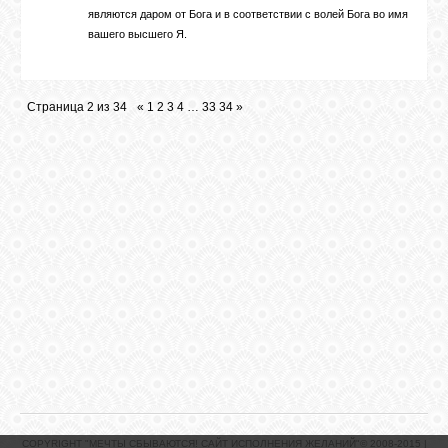
являются даром от Бога и в соответствии с волей Бога во имя
вашего высшего Я.
Страница
2
из
34
«
1
2
3
4
…
33
34
»
COPYRIGHT "МЕЧТЫ СБЫВАЮТСЯ! САЙТ ИСПОЛНЕНИЯ ЖЕЛАНИЙ"© 2008-2015 |