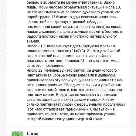
белые, и их работа не менее ответственна. Важно
лишь, чтобы человек отрабатывал ситуации числа 13,
не соскальзывая вниз со своего духовного уровня, что
порой трудно. !3 бывает в двух основных ипостасях,
элегантной и подчернуто грязной; обладая
несомненной силой, опускает человека вниз, на время
лишая духовного начала и искушая прожить без него в
радости плотской жизни и "истинно материального"
знания.
Число 21. Символизирует достигнутую на плотном
плане гармонию тонкого (21=7х3). 21- это устойчивый
канал в тонкий план, гармонично вписавшийся в
реальность плотного. Человек 21 - не совсем от мира
сего, это - посланник.
Число 22. Человек 22 - это святой, за душу которого
идет активная борьба между ангелами и дьяволом,
причем человек эту борьбу ощущает и принимает в ней
осознанное участие. Обладает сильным и устойчивым
каналом в тонкий план и, соответственно, властью над
плотным миром. Вокруг такого человека вспыхивают
светлые зарницы и пахнет дымом и серой. К нему
сильно притягивает людей с нерешенными проблемами
и от него отталкивает гармоничных. Счастья он не
принесет, ясности тоже, но может привлечь ураган,
который сдвинет ситуацию с мертвой точки.
Liuba