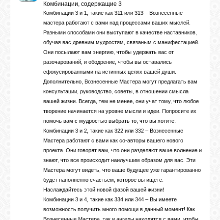
Комбинации, содержащие 3
Комбинации 3 и 1, такие как 311 или 313 – Вознесенные
мастера работают с вами над процессами ваших мыслей.
Разными способами они выступают в качестве наставников,
обучая вас древним мудростям, связаным с манифестацией.
Они посылают вам энергию, чтобы удержать вас от
разочарований, и ободрение, чтобы вы оставались
сфокусированными на истинных целях вашей души.
Дополнительно, Вознесенные Мастера могут предлагать вам
консультации, руководство, советы, в отношении смысла
вашей жизни. Всегда, тем не менее, они учат тому, что любое
творение начинается на уровне мысли и идеи. Попросите их
помочь вам с мудростью выбрать то, что вы хотите.
Комбинации 3 и 2, такие как 322 или 332 – Вознесенные
Мастера работают с вами как со-авторы вашего нового
проекта. Они говорят вам, что они разделяют ваше волнение и
знают, что все происходит наилучшим образом для вас. Эти
Мастера могут видеть, что ваше будущее уже гарантированно
будет наполненно счастьем, которое вы ищете.
Наслаждайтесь этой новой фазой вашей жизни!
Комбинации 3 и 4, такие как 334 или 344 – Вы имеете
возможность получить много помощи в данный момент! Как
Вознесенные Мастера, так и ангелы находятся с вами, чтобы