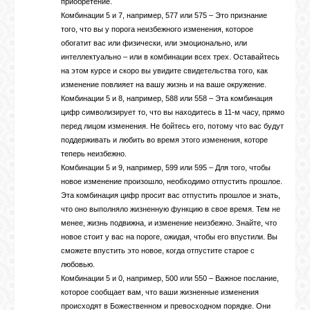
приобретение.
Комбинации 5 и 7, например, 577 или 575 – Это признание
того, что вы у порога неизбежного изменения, которое
обогатит вас или физически, или эмоционально, или
интеллектуально – или в комбинации всех трех. Оставайтесь
на этом курсе и скоро вы увидите свидетельства того, как
изменение повлияет на вашу жизнь и на ваше окружение.
Комбинации 5 и 8, например, 588 или 558 – Эта комбинация
цифр символизирует то, что вы находитесь в 11-м часу, прямо
перед лицом изменения. Не бойтесь его, потому что вас будут
поддерживать и любить во время этого изменения, которе
теперь неизбежно.
Комбинации 5 и 9, например, 599 или 595 – Для того, чтобы
новое изменение произошло, необходимо отпустить прошлое.
Эта комбинация цифр просит вас отпустить прошлое и знать,
что оно выполняло жизненную функцию в свое время. Тем не
менее, жизнь подвижна, и изменение неизбежно. Знайте, что
новое стоит у вас на пороге, ожидая, чтобы его впустили. Вы
сможете впустить это новое, когда отпустите старое с
любовью.
Комбинации 5 и 0, например, 500 или 550 – Важное послание,
которое сообщает вам, что ваши жизненные изменения
происходят в Божественном и превосходном порядке. Они