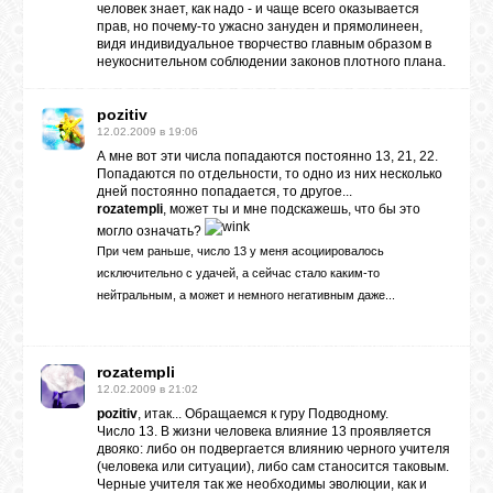
человек знает, как надо - и чаще всего оказывается
прав, но почему-то ужасно зануден и прямолинеен,
видя индивидуальное творчество главным образом в
неукоснительном соблюдении законов плотного плана.
ВХОД
pozitiv
12.02.2009 в 19:06
ВК
А мне вот эти числа попадаются постоянно 13, 21, 22.
Попадаются по отдельности, то одно из них несколько
дней постоянно попадается, то другое...
rozatempli
, может ты и мне подскажешь, что бы это
GOOGLE+
могло означать?
При чем раньше, число 13 у меня асоциировалось
исключительно с удачей, а сейчас стало каким-то
TWITTER
нейтральным, а может и немного негативным даже...
FACEBOOK
rozatempli
12.02.2009 в 21:02
pozitiv
, итак... Обращаемся к гуру Подводному.
Число 13. В жизни человека влияние 13 проявляется
двояко: либо он подвергается влиянию черного учителя
(человека или ситуации), либо сам станосится таковым.
Черные учителя так же необходимы эволюции, как и