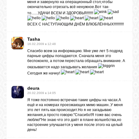
меня и завернуло на операционный стол,чтобы
окончательно отрезать всё ненужное.Вот так-
то.......УДАЧИ ВСЕМ И ЗДОРОВЬЯ!!!!!!!
ВСЕХ С НАСТУПАЮЩИМ ДНЁМ ВЛЮБЛЁННЫХ!!!!!!!!!!!
Tasha
16.02.2009 в 12:48
Спасибо всем за информацию. Мне уже лет 5 подряд
парные цифры попадаются. Сначала меня это
беспокоило, а потом перестала обращать внимание. А
оказывается надо загадывать желания
Сегодня же начну!
deura
20.02.2009 в 14:05
Я тоже постоянно встречаю такие цифры на часах.А
ещё и на номерах проезжающих мимо машин..У меня
это лет пять как происходит.Но я не загадываю
желания,а просто говорю:"Спасибо!Я тоже вас очень
люблю!"Не знаю что это даёт в плане волшебства,но
настроение улучшается у меня после этого на целый
день!