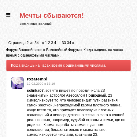
.
Мечты сбываются!
ГЛАВНАЯ
исполнение желаний
СТАТЬИ
Страница
2
из
34
«
1
2
3
4
…
33
34
»
Форум Волшебников
»
Волшебный Форум
»
Когда видишь на часах
РИТУАЛЫ
время с одинаковыми числами.
Когда видишь на часах время с одинаковыми числами.
БИБЛИОТЕКА
rozatempli
12.02.2009 в 16:16
solinka07
, вот что пишет по поводу числа 23
ФЭН-ШУЙ
знаменитый астролог Авессалом Подводный. 23
символизирует то, что человек видит пути развития
самой жесткой, непроходимой кармы плотного плана,
чаще всего то, что приходит человеку из плотных
КАРТИНКИ
воплощений и непосредственно связано с его внешней
реальностью, например, судьбой страны и семьи, где он
родился. Карма, нарабатываемая в данном
воплощении, бессознательно и сознательно,
ГАДАНИЯ
символизируется числами, кратными 23.