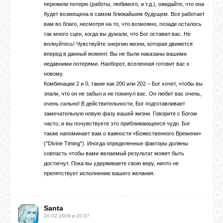
пережили потерю (работы, любимого, и т.д.), ожидайте, что она
будет возмещена в самом ближайшем будущем. Все работает
вам во благо, несмотря на то, что возможно, позади осталось
так много сцен, когда вы думали, что Бог оставил вас. Не
волнуйтесь! Чувствуйте энергию жизни, которая движется
вперед в данный момент. Вы не были наказаны вашими
недавними потерями. Наоборот, вселенная готовит вас к
новому.
Комбинации 2 и 0, такие как 200 или 202 – Бог хочет, чтобы вы
знали, что он не забыл и не покинул вас. Он любит вас очень,
очень сильно! В действительности, Бог подготавливает
замечательную новую фазу вашей жизни. Говорите с Богом
часто, и вы почувствуете это приближающееся чудо. Бог
также напоминает вам о важности «Божественного Времени»
("Divine Timing"). Иногда определенные факторы должны
совпасть чтобы вами желаемый результат может быть
достигнут. Пока вы удерживаете свою веру, ничто не
препятствует исполнению вашего желания.
Santa
20.02.2009 в 20:37