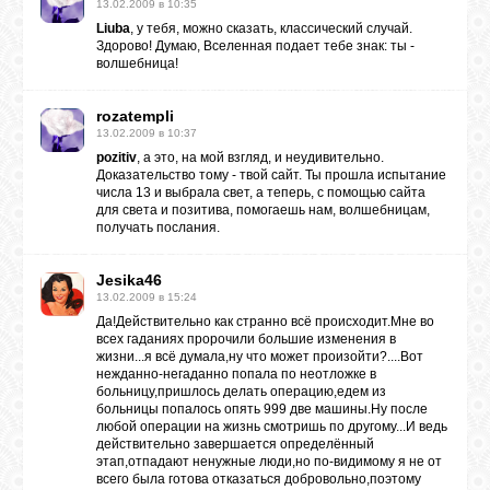
13.02.2009 в 10:35
Liuba
, у тебя, можно сказать, классический случай.
Здорово! Думаю, Вселенная подает тебе знак: ты -
волшебница!
rozatempli
13.02.2009 в 10:37
pozitiv
, а это, на мой взгляд, и неудивительно.
Доказательство тому - твой сайт. Ты прошла испытание
числа 13 и выбрала свет, а теперь, с помощью сайта
для света и позитива, помогаешь нам, волшебницам,
получать послания.
Jesika46
13.02.2009 в 15:24
Да!Действительно как странно всё происходит.Мне во
всех гаданиях пророчили большие изменения в
жизни...я всё думала,ну что может произойти?....Вот
нежданно-негаданно попала по неотложке в
больницу,пришлось делать операцию,едем из
больницы попалось опять 999 две машины.Ну после
любой операции на жизнь смотришь по другому...И ведь
действительно завершается определённый
этап,отпадают ненужные люди,но по-видимому я не от
всего была готова отказаться добровольно,поэтому