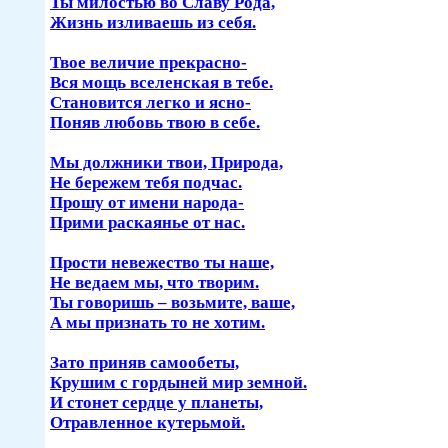
Ты милостью во Славу Рода,
Жизнь изливаешь из себя.
Твое величие прекрасно-
Вся мощь вселенская в тебе.
Становится легко и ясно-
Поняв любовь твою в себе.
Мы должники твои, Природа,
Не бережем тебя подчас.
Прошу от имени народа-
Прими раскаянье от нас.
Прости невежество ты наше,
Не ведаем мы, что творим.
Ты говоришь – возьмите, ваше,
А мы признать то не хотим.
Зато приняв самообеты,
Крушим с гордыней мир земной.
И стонет сердце у планеты,
Отравленное кутерьмой.