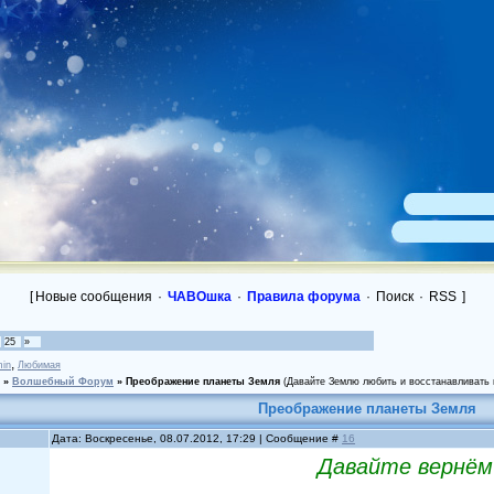
[
Новые сообщения
·
ЧАВОшка
·
Правила форума
·
Поиск
·
RSS
]
25
»
,
in
Любимая
»
Волшебный Форум
»
Преображение планеты Земля
(Давайте Землю любить и восстанавливать
Преображение планеты Земля
Дата: Воскресенье, 08.07.2012, 17:29 | Сообщение #
16
Давайте вернём