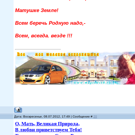
Матушке Земле!
Всем беречь Родную надо,-
Всем, всегда. везде !!!
Дата: Воскресенье, 08.07.2012, 17:49 | Сообщение #
20
О, Мать, Великая Природа,
В любви приветствуем Тебя!