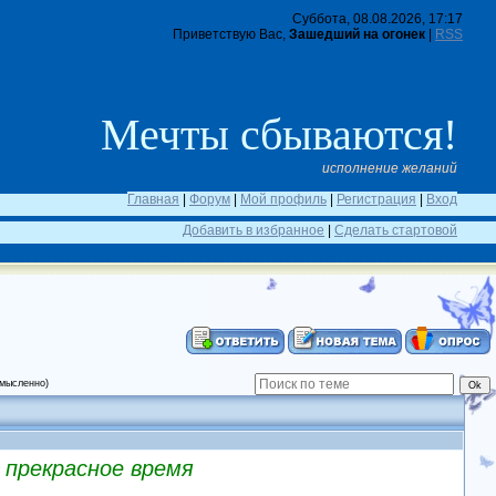
Суббота, 08.08.2026, 17:17
Приветствую Вас,
Зашедший на огонек
|
RSS
Мечты сбываются!
исполнение желаний
Главная
|
Форум
|
Мой профиль
|
Регистрация
|
Вход
Добавить в избранное
|
Сделать стартовой
 мысленно)
 прекрасное время