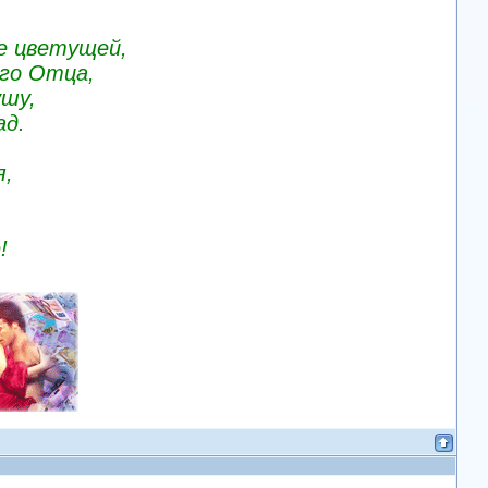
е цветущей,
го Отца,
ушу,
ад.
я,
!