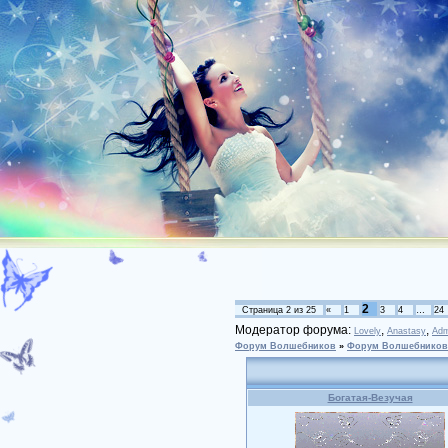
2
Страница
2
из
25
«
1
3
4
…
24
Модератор форума:
,
,
Lovely
Anastasy
Adm
Форум Волшебников
»
Форум Волшебников
Богатая-Везучая