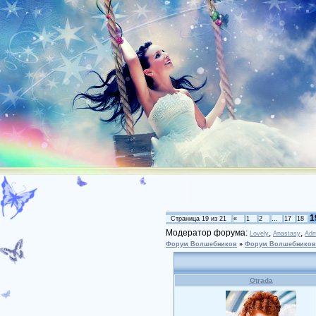
1
Страница
19
из
21
«
1
2
…
17
18
Модератор форума:
,
,
Lovely
Anastasy
Adm
Форум Волшебников
»
Форум Волшебников
Otrada