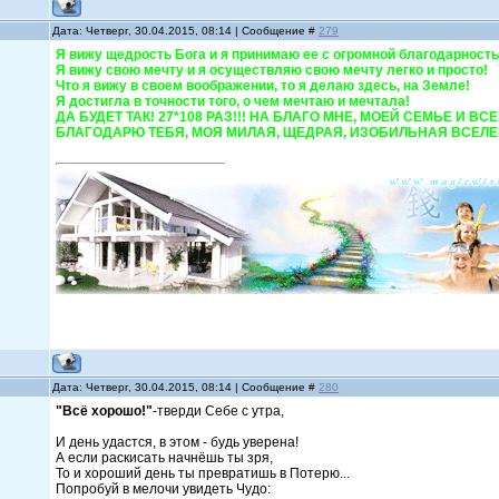
Дата: Четверг, 30.04.2015, 08:14 | Сообщение #
279
Я вижу щедрость Бога и я принимаю ее с огромной благодарно
Я вижу свою мечту и я осуществляю свою мечту легко и просто
Что я вижу в своем воображении, то я делаю здесь, на Земле!
Я достигла в точности того, о чем мечтаю и мечтала!
ДА БУДЕТ ТАК! 27*108 РАЗ!!! НА БЛАГО МНЕ, МОЕЙ СЕМЬЕ И
БЛАГОДАРЮ ТЕБЯ, МОЯ МИЛАЯ, ЩЕДРАЯ, ИЗОБИЛЬНАЯ ВСЕЛЕ
Дата: Четверг, 30.04.2015, 08:14 | Сообщение #
280
"Всё хорошо!"
-тверди Себе с утра,
И день удастся, в этом - будь уверена!
А если раскисать начнёшь ты зря,
То и хороший день ты превратишь в Потерю...
Попробуй в мелочи увидеть Чудо: