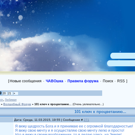
[
Новые сообщения
·
ЧАВОшка
·
Правила форума
·
Поиск
·
RSS
]
9
20
21
»
,
in
Любимая
»
Волшебный Форум
»
101 ключ к процветанию...
(Очень увлекательно...)
101 ключ к процветанию...
Дата: Среда, 11.03.2015, 19:55 | Сообщение #
271
Я вижу щедрость Бога и я принимаю ее с огромной благодарнос
Я вижу свою мечту и я осуществляю свою мечту легко и просто!
Что я вижу в своем воображении, то я делаю здесь, на Земле!