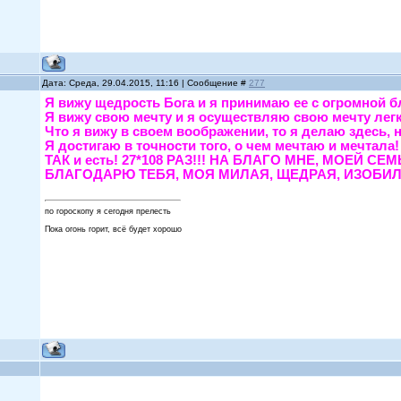
Дата: Среда, 29.04.2015, 11:16 | Сообщение #
277
Я вижу щедрость Бога и я принимаю ее с огром
Я вижу свою мечту и я осуществляю свою мечту 
Что я вижу в своем воображении, то я делаю зде
Я достигаю в точности того, о чем мечтаю и меч
ТАК и есть! 27*108 РАЗ!!! НА БЛАГО МНЕ, МО
БЛАГОДАРЮ ТЕБЯ, МОЯ МИЛАЯ, ЩЕДРАЯ, ИЗОБИЛ
по гороскопу я сегодня прелесть
Пока огонь горит, всё будет хорошо