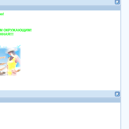
стью!
!
 ВСЕМ ОКРУЖАЮЩИМ!
ННАЯ!!!