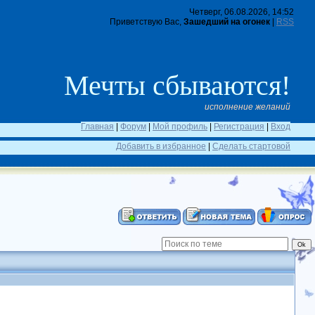
Четверг, 06.08.2026, 14:52
Приветствую Вас,
Зашедший на огонек
|
RSS
Мечты сбываются!
исполнение желаний
Главная
|
Форум
|
Мой профиль
|
Регистрация
|
Вход
Добавить в избранное
|
Сделать стартовой
тью!