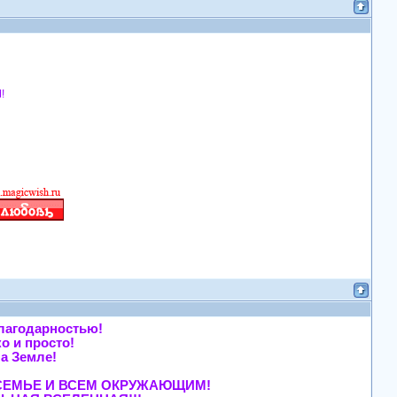
!
ой благодарностью!
егко и просто!
ь, на Земле!
тала!
МОЕЙ СЕМЬЕ И ВСЕМ ОКРУЖАЮЩИМ!