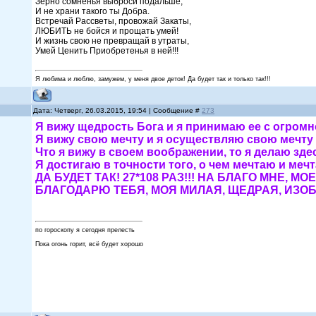
Зерно сомненья выброси подальше,
И не храни такого ты Добра.
Встречай Рассветы, провожай Закаты,
ЛЮБИТЬ не бойся и прощать умей!
И жизнь свою не превращай в утраты,
Умей Ценить Приобретенья в ней!!!
Я любима и люблю, замужем, у меня двое деток! Да будет так и только так!!!
Дата: Четверг, 26.03.2015, 19:54 | Сообщение #
273
Я вижу щедрость Бога и я принимаю ее с огр
Я вижу свою мечту и я осуществляю свою мечт
Что я вижу в своем воображении, то я делаю з
Я достигаю в точности того, о чем мечтаю и 
ДА БУДЕТ ТАК! 27*108 РАЗ!!! НА БЛАГО МН
БЛАГОДАРЮ ТЕБЯ, МОЯ МИЛАЯ, ЩЕДРАЯ, ИЗО
по гороскопу я сегодня прелесть
Пока огонь горит, всё будет хорошо