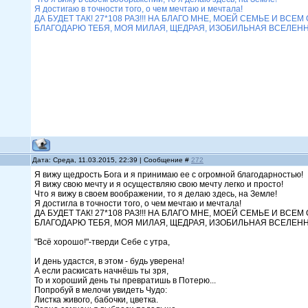
Я достигаю в точности того, о чем мечтаю и мечтала!
ДА БУДЕТ ТАК! 27*108 РАЗ!!! НА БЛАГО МНЕ, МОЕЙ СЕМЬЕ И
БЛАГОДАРЮ ТЕБЯ, МОЯ МИЛАЯ, ЩЕДРАЯ, ИЗОБИЛЬНАЯ ВСЕЛЕННА
Дата: Среда, 11.03.2015, 22:39 | Сообщение #
272
Я вижу щедрость Бога и я принимаю ее с огромной благодарностью!
Я вижу свою мечту и я осуществляю свою мечту легко и просто!
Что я вижу в своем воображении, то я делаю здесь, на Земле!
Я достигла в точности того, о чем мечтаю и мечтала!
ДА БУДЕТ ТАК! 27*108 РАЗ!!! НА БЛАГО МНЕ, МОЕЙ СЕМЬЕ И ВС
БЛАГОДАРЮ ТЕБЯ, МОЯ МИЛАЯ, ЩЕДРАЯ, ИЗОБИЛЬНАЯ ВСЕЛЕНН
"Всё хорошо!"-тверди Себе с утра,
И день удастся, в этом - будь уверена!
А если раскисать начнёшь ты зря,
То и хороший день ты превратишь в Потерю...
Попробуй в мелочи увидеть Чудо:
Листка живого, бабочки, цветка.