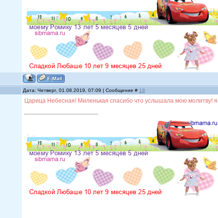
Дата: Четверг, 01.08.2019, 07:09 | Сообщение #
19
Царица Небесная! Миленькая спасибо что услышала мою молитву! я