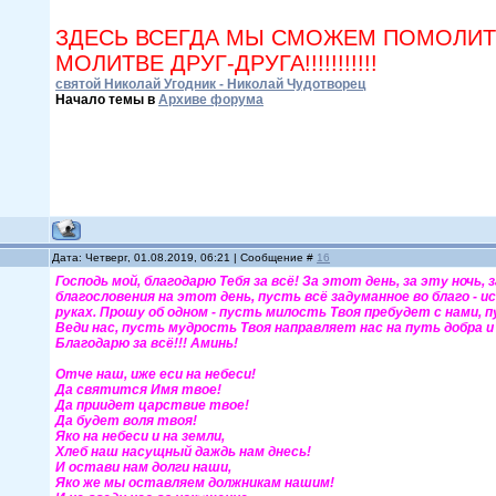
ЗДЕСЬ ВСЕГДА МЫ СМОЖЕМ ПОМОЛИТЬ
МОЛИТВЕ ДРУГ-ДРУГА!!!!!!!!!!!
святой Николай Угодник - Николай Чудотворец
Начало темы в
Архиве форума
Дата: Четверг, 01.08.2019, 06:21 | Сообщение #
16
Господь мой, благодарю Тебя за всё! За этот день, за эту ночь,
благословения на этот день, пусть всё задуманное во благо - ис
руках. Прошу об одном - пусть милость Твоя пребудет с нами, п
Веди нас, пусть мудрость Твоя направляет нас на путь добра и б
Благодарю за всё!!! Аминь!
Отче наш, иже еси на небеси!
Да святится Имя твое!
Да приидет царствие твое!
Да будет воля твоя!
Яко на небеси и на земли,
Хлеб наш насущный даждь нам днесь!
И остави нам долги наши,
Яко же мы оставляем должникам нашим!