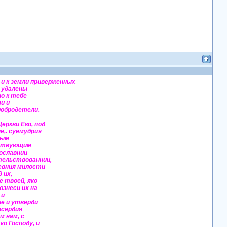
 и к земли приверженных
, удалены
но к тебе
и и
добродетели.
ркви Его, под
е,. суемудрия
ным
дствующим
вославнии
тельствованнии,
евния милости
 их,
 твоей, яко
ознеси их на
 и
е и утверди
осердия
м нам, с
о Господу, и