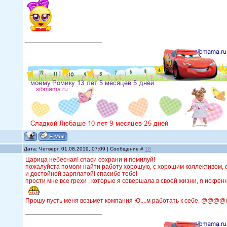
Дата: Четверг, 01.08.2019, 07:09 | Сообщение #
18
Царица небесная! спаси сохрани и помилуй!
пожалуйста помоги найти работу хорошую, с хорошим коллективом,
и достойной зарплатой! спасибо тебе!
прости мне все грехи , которые я совершала в своей жизни, я искре
Прошу пусть меня возьмет компания Ю....м работать к себе. @@@