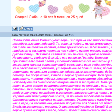
Дата: Четверг, 01.08.2019, 07:11 | Сообщение #
23
Преподобие отче Роман Чудотворец! Воззри на нас милостивно
возведи к высоте небесней. Ты горе на небеси, мы на земли низу
от тебе, не толико местом, елико грехми своими и беззаконии, 
прибегаем и взываем: настави нас ходити путем твоим, вразум
руководствуй. Вся твоя святая жизнь бысть зерцалом всякия 
Не престани, угодниче Божий, о нас вопия ко Господу. Испроси
предстательством своим у Всемилостиваго Бога нашего мир Це
знамением креста воинствующей, согласие в вере и единомудри
же и расколов истребление, утверждение во благих делех, боль
исцеление, печальным утешение, обиженным заступление, бе
помощь. Не посрами нас, к тебе с верою притекающих. Вси пра
христиане, твоими чудесы исполненнии и милостями облагоде
исповедуют тя быти своего покровителя и заступника. Яви др
твоя, и ихже отцем всепомоществовал еси, не отрини и нас, чад
стопами их к тебе шествующих. Предстояще всечестней иконе
тебе живу сушу, припадаем и молимся: приими моления наша и в
жертвенник благоутробия Божия, да приимем тобою благодать
благовременную в нуждех наших помощь. Укрепи наше малодуши
нас в вере, да несомненно уповаем получити вся благая от благ
Владыки молитвами твоими. О, превеликий угодниче Божий! Все
верою притекающим к тебе, помози предстательством твоим к