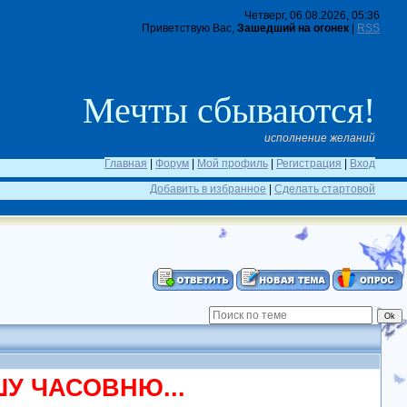
Четверг, 06.08.2026, 05:36
Приветствую Вас,
Зашедший на огонек
|
RSS
Мечты сбываются!
исполнение желаний
Главная
|
Форум
|
Мой профиль
|
Регистрация
|
Вход
Добавить в избранное
|
Сделать стартовой
У ЧАСОВНЮ...