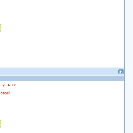
 пусть все
т
в своей