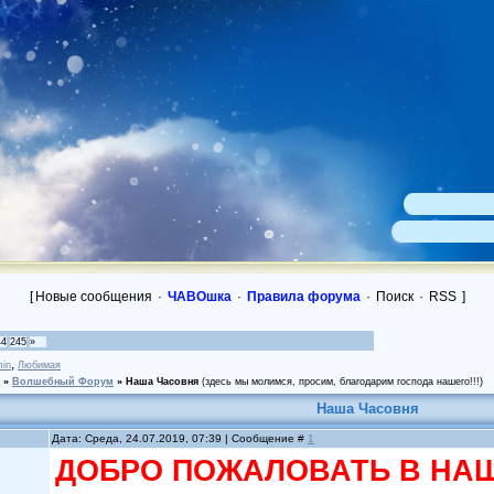
[
Новые сообщения
·
ЧАВОшка
·
Правила форума
·
Поиск
·
RSS
]
44
245
»
,
in
Любимая
»
Волшебный Форум
»
Наша Часовня
(здесь мы молимся, просим, благодарим господа нашего!!!)
Наша Часовня
Дата: Среда, 24.07.2019, 07:39 | Сообщение #
1
ДОБРО ПОЖАЛОВАТЬ В НАШ