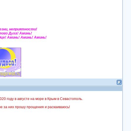
лезни, неприятности!
ого Духа! Аминь!
дце! Аминь! Аминь! Аминь!
20 году в августе на море в Крым в Севастополь.
нне за них прошу прощения и раскаиваюсь!