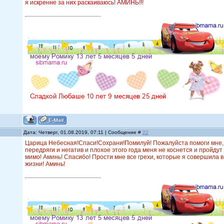
я искренне за них раскаиваюсь! АМИНЬ!!!
Дата: Четверг, 01.08.2019, 07:11 | Сообщение #
22
Царица Небесная!Спаси!Сохрани!Помилуй! Пожалуйста помоги мне,
передряги и негатив и плохое этого года меня не коснется и пройду
мимо! Аминь! Спасибо! Прости мне все грехи, которые я совершила 
жизни! Аминь!