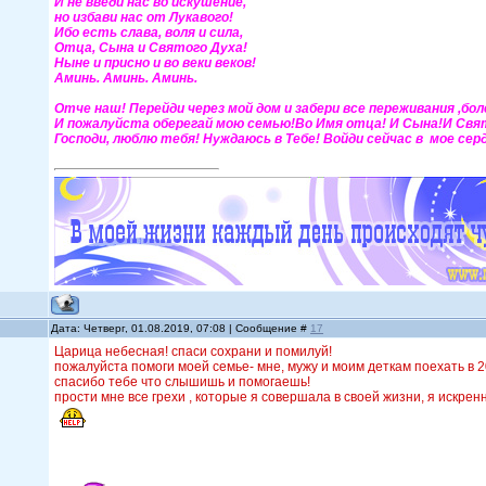
И не введи нас во искушение,
но избави нас от Лукавого!
Ибо есть слава, воля и сила,
Отца, Сына и Святого Духа!
Ныне и присно и во веки веков!
Аминь. Аминь. Аминь.
Отче наш! Перейди через мой дом и забери все переживания ,бо
И пожалуйста оберегай мою семью!Во Имя отца! И Сына!И Свят
Господи, люблю тебя! Нуждаюсь в Тебе! Войди сейчас в мое сер
Дата: Четверг, 01.08.2019, 07:08 | Сообщение #
17
Царица небесная! спаси сохрани и помилуй!
пожалуйста помоги моей семье- мне, мужу и моим деткам поехать в 20
спасибо тебе что слышишь и помогаешь!
прости мне все грехи , которые я совершала в своей жизни, я искре