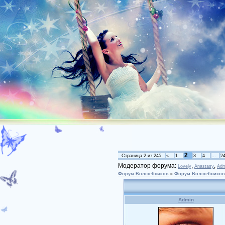
2
Страница
2
из
245
«
1
3
4
…
2
Модератор форума:
,
,
Lovely
Anastasy
Adm
Форум Волшебников
»
Форум Волшебников
Admin