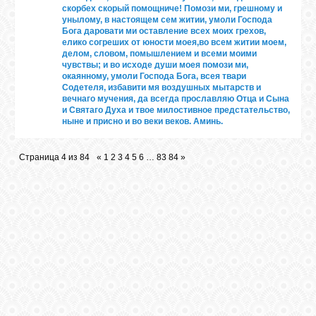
скорбех скорый помощниче! Помози ми, грешному и
унылому, в настоящем сем житии, умоли Господа
Бога даровати ми оставление всех моих грехов,
елико согреших от юности моея,во всем житии моем,
делом, словом, помышлением и всеми моими
чувствы; и во исходе души моея помози ми,
окаянному, умоли Господа Бога, всея твари
Содетеля, избавити мя воздушных мытарств и
вечнаго мучения, да всегда прославляю Отца и Сына
и Святаго Духа и твое милостивное предстательство,
ныне и присно и во веки веков. Аминь.
Страница
4
из
84
«
1
2
3
4
5
6
…
83
84
»