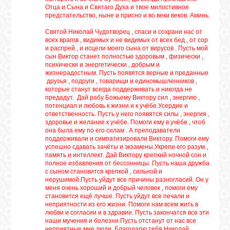
Отца и Сына и Святаго Духа и твое милостивное
предстательство, ныне и присно и во веки веков. Аминь.
ВХОД
Святой Николай Чудотворец , спаси и сохрани нас от
всех врагов , видимых и не видимых от всех бед , от сор
и распрей , и исцели моего сына от вирусов . Пусть мой
сын Виктор станет полностью здоровым , физически ,
психически и энергетически , добрым и
ВК
жизнерадостным. Пусть появятся верные и преданные
друзья , подруги , товарищи и единомышленников ,
которые станут всегда поддерживать и никогда не
предадут. Дай рабу Божьему Виктору сил , энергию ,
GOOGLE+
потенциал и любовь к жизни и к учёбе.Усердие и
ответственность. Пусть у него появятся силы , энергия ,
здоровье и желание к учёбе. Помоги ему в учёбе , чтоб
она была ему по его силам . А преподаватели
TWITTER
поддерживали и симпатизировали Виктору. Помоги ему
успешно сдавать зачёты и экзамены.Укрепи его разум ,
память и интеллект. Дай Виктору крепкий ночной сон и
полное избавления от бессонницы. Пусть наша дружба
FACEBOOK
с сыном становится крепкой , сильной и
нерушимой.Пусть уйдут все причины разногласий. Он у
меня очень хороший и добрый человек , помоги ему
становится ещё лучше. Пусть уйдут все печали и
неприятности из его жизни. Помоги нам всем жить в
любви и согласии и в здравии. Пусть закончатся все эти
наши мучения и болезни.Пусть отстанут от нас все
неприятные мне люди. Благодарю тебя Николай