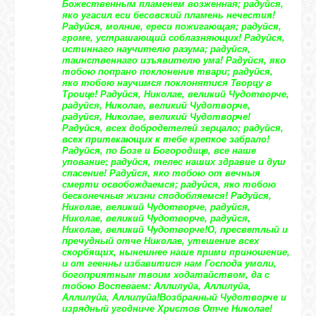
Божественным пламенем возженная; радуйся,
яко угасил еси бесовский пламень нечестия!
Радуйся, молние, ереси пожигающая; радуйся,
громе, устрашающий соблазняющих! Радуйся,
истиннаго научителю разума; радуйся,
таинственнаго изъявителю ума! Радуйся, яко
тобою попрано поклонение твари; радуйся,
яко тобою научимся поклонятися Творцу в
Троице! Радуйся, Николае, великий Чудотворче,
радуйся, Николае, великий Чудотворче,
радуйся, Николае, великий Чудотворче!
Радуйся, всех добродетелей зерцало; радуйся,
всех притекающих к тебе крепкое забрало!
Радуйся, по Бозе и Богородице, все наше
упование; радуйся, телес наших здравие и душ
спасение! Радуйся, яко тобою от вечныя
смерти освобождаемся; радуйся, яко тобою
бесконечныя жизни сподобляемся! Радуйся,
Николае, великий Чудотворче, радуйся,
Николае, великий Чудотворче, радуйся,
Николае, великий Чудотворче!
О, пресветлый и
пречудный отче Николае, утешение всех
скорбящих, нынешнее наше прими приношение,
и от геенны избавитися нам Господа умоли,
богоприятным твоим ходатайством, да с
тобою Воспеваем: Аллилуйа, Аллилуйа,
Аллилуйа, Аллилуйа!
Возбранный Чудотворче и
изрядный угодниче Христов Отче Николае!