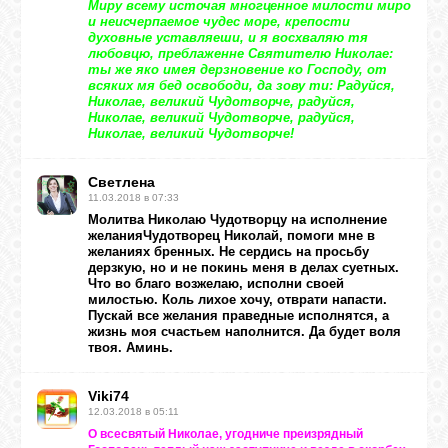
Миру всему источая многценное милости миро
и неисчерпаемое чудес море, крепости
духовные уставляеши, и я восхваляю тя
любовцю, преблаженне Святителю Николае:
ты же яко имея дерзновение ко Господу, от
всяких мя бед освободи, да зову ти: Радуйся,
Николае, великий Чудотворче, радуйся,
Николае, великий Чудотворче, радуйся,
Николае, великий Чудотворче!
Светлена
11.03.2018 в 07:33
Молитва Николаю Чудотворцу на исполнение
желанияЧудотворец Николай, помоги мне в
желаниях бренных. Не сердись на просьбу
дерзкую, но и не покинь меня в делах суетных.
Что во благо возжелаю, исполни своей
милостью. Коль лихое хочу, отврати напасти.
Пускай все желания праведные исполнятся, а
жизнь моя счастьем наполнится. Да будет воля
твоя. Аминь.
Viki74
12.03.2018 в 05:11
О всесвятый Николае, угодниче преизрядный