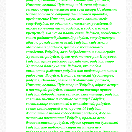
Николае, великий Чудотворче!
Ангела образом,
земнаго суща естеством яви всея твари Создателя;
благоплодную бо доброту души твоея провидев,
преблаженне Николае, научи всех вопити тебе
сице:
Радуйся, во одеяниях ангельских рожденный,
якоже во плоти чист; радуйся, и водою и огнем
крещеный, яко же во плоти свят. Радуйся, рождением
своим родителей удививый; радуйся, силу душевную
абие по рождестве явивый. Радуйся, саде земли
обетования; радуйся, цвете Божественнаго
саждения. Радуйся, лозо добродетельная винограда
Христова; радуйся, древо чудоточное рая Иисусова.
Радуйся, крине райского прозабения; радуйся, миро
Христова благоухания. Радуйся, яко тобою
отгонится рыдание; радуйся яко тобою приносится
радование. Радуйся, Николае, великий Чудотворче,
радуйся, Николае, великий Чудотворче, радуйся,
Николае, великий Чудотворче!
Радуйся, образе агнцев
и пастырей; радуйся, святое очистилище нравов.
Радуйся, добродетелей великих вместилище; радуйся,
святыни чистое и честное жилище! Радуйся,
светильнице всесветлый и вселюбимый; радуйся,
свете златозарный и непорочный! Радуйся,
достойный Ангелов собеседниче; радуйся, добрый
человеков наставниче! Радуйся, правило веры
благочестивыя; радуйся, образе кротости духовныя!
Радуйся, яко тобою от страстей телесных
избавляемся; радуйся, яко тобою слодостей духовных