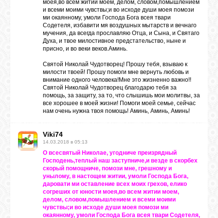
моея,во всем житии моем, делом, словом,помышлением
и всеми моими чувствы;и во исходе души моея помози
ми окаянному, умоли Господа Бога всея твари
Содетеля, избавити мя воздушных мытарств и вечнаго
мучения, да всегда прославляю Отца, и Сына, и Святаго
Духа, и твое милостивное предстательство, ныне и
присно, и во веки веков.Аминь.
Святой Николай Чудотворец! Прошу тебя, взываю к
милости твоей! Прошу помоги мне вернуть любовь и
внимание одного человека!Мне это жизненно важно!!
Святой Николай Чудотворец благодарю тебя за
помощь, за защиту, за то, что слышишь мои молитвы, за
все хорошее в моей жизни! Помоги моей семье, сейчас
нам очень нужна твоя помощь! Аминь, Аминь, Аминь!
Viki74
14.03.2018 в 05:13
О всесвятый Николае, угодниче преизрядный
Господень,теплый наш заступниче,и везде в скорбех
скорый помощниче, помози мне, грешному и
унылому, в настощем житии, умоли Господа Бога,
даровати ми оставление всех моих грехов, елико
согреших от юности моея,во всем житии моем,
делом, словом,помышлением и всеми моими
чувствы;и во исходе души моея помози ми
окаянному, умоли Господа Бога всея твари Содетеля,