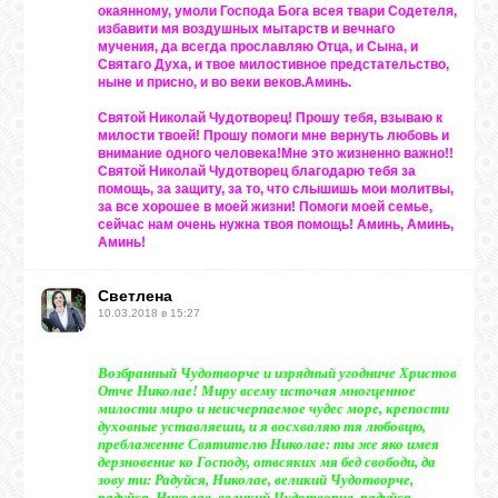
окаянному, умоли Господа Бога всея твари Содетеля,
избавити мя воздушных мытарств и вечнаго
мучения, да всегда прославляю Отца, и Сына, и
Святаго Духа, и твое милостивное предстательство,
ныне и присно, и во веки веков.Аминь.
Святой Николай Чудотворец! Прошу тебя, взываю к
милости твоей! Прошу помоги мне вернуть любовь и
внимание одного человека!Мне это жизненно важно!!
Святой Николай Чудотворец благодарю тебя за
помощь, за защиту, за то, что слышишь мои молитвы,
за все хорошее в моей жизни! Помоги моей семье,
сейчас нам очень нужна твоя помощь! Аминь, Аминь,
Аминь!
Светлена
10.03.2018 в 15:27
Возбранный Чудотворче и изрядный угодниче Христов
Отче Николае! Миру всему источая многценное
милости миро и неисчерпаемое чудес море, крепости
духовные уставляеши, и я восхваляю тя любовцю,
преблаженне Святителю Николае: ты же яко имея
дерзновение ко Господу, отвсяких мя бед свободи, да
зову ти: Радуйся, Николае, великий Чудотворче,
радуйся, Николае, великий Чудотворче, радуйся,