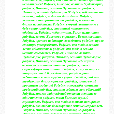
исполняемся! Радуйся, Николае, великий Чудотворче,
радуйся, Николае, великий Чудотворче, радуйся,
Николае, великий Чудотворче!
Радуйся, избавление от
печали; радуйся, подаяние благодати. Радуйся,
нечаемых зол прогонителю; радуйся, желаемых
благих насадителю. Радуйся, скорый утешителю в
беде сущих; радуйся, страшный наказателю
обидящих. Радуйся, чудес пучина, Богом излиянная;
радуйся, закона Христова скрижаль Богом писанная.
Радуйся, крепкое подающих возведение; радуйся, право
стоящих утверждение. Радуйся, яко тобою всякая
лесть обнажается; радуйся, яко тобою всякая
истина сбывается. Радуйся, Николае, великий
Чудотворче, радуйся, Николае, великий Чудотворче,
радуйся, Николае, великий Чудотворче!
Радуйся,
всяких исцелений источниче; радуйся, лютее
страждущих помощниче! Радуйся, заре, сияющая в
нощи греховной блуждающим; радуйся, росо
неботочная в знои трудов сущим! Радуйся, подовая
требующим благостроение; радуйся, уготовляяй
просящим изобилие! Радуйся, многажды прошение
предваряй; радуйся, старым сединам силу обновляй!
Радуйся, многих заблуждений от пути истиннаго
обличителю; радуйся, таин Божиих верный
служителю. Радуйся, яко тобою зависть попираем;
радуйся, яко тобою благонравное житие исправляем.
Радуйся, Николае, великий Чудотворче, радуйся,
Николае, великий Чудотворче, радуйся, Николае,