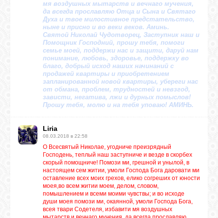
мя воздушных мытарств и вечнаго мучения,
да всегда прославляю Отца и Сына и Святаго
Духа и твое милостивное предстательство,
ЛУНА
ныне и присно и во веки веков. Аминь.
Святой Николай Чудотворец, Заступник наш и
Помощник Господний, прошу тебя, помоги
семье моей, поддержи нас и защити, даруй нам
КАРТА
понимание, любовь, здоровье, поддержку во
ЖЕЛАНИЙ
благо, добрый исход наших начинаний с
продажей квартиры и приобретением
запланированной новой квартиры, убереги нас
от обмана, проблем, трудностей и невзгод,
ФОРУМ
зависти, негатива, лжи и дурных помыслов!
Прошу тебя, молю и на тебя уповаю! АМИНЬ.
ЧАТ
Liria
08.03.2018 в 22:58
О Всесвятый Николае, угодниче преизрядный
СОННИК
Господень, теплый наш заступниче и везде в скорбех
скорый помощниче! Помози ми, грешной и унылой, в
настоящем сем житии, умоли Господа Бога даровати ми
оставление всех моих грехов, елико согреших от юности
УСПЕХ
моея,во всем житии моем, делом, словом,
помышлением и всеми моими чувствы; и во исходе
души моея помози ми, окаянной, умоли Господа Бога,
всея твари Содетеля, избавити мя воздушных
ГОРОСКОП
мытарств и вечнаго мучения, да всегда прославляю