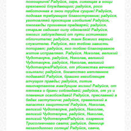
помощниче! Радуйся, заре, сияющая в нощи
греховной блуждающим; радуйся, росо
неботочная в знои трудов сущим! Радуйся,
подовая требующим благостроение; радуйся,
уготовляяй просящим изобилие! Радуйся,
многажды прошение предваряй; радуйся,
старым сединам силу обновляй! Радуйся,
многих заблуждений от пути истиннаго
обличителю; радуйся, таин Божиих верный
служителю. Радуйся, яко тобою зависть
попираем; радуйся, яко тобою благонравное
житие исправляем. Радуйся, Николае, великий
Чудотворче, радуйся, Николае, великий
Чудотворче, радуйся, Николае, великий
Чудотворче!
Радуйся, от убожества вечнаго
изымали; радуйся, богатство нетленное
подаваяй! Радуйся, брашно негиблющее
алчущим правды; радуйся, питие
неисчерпаемое жаждущим жизни! Радуйся, от
мятежа и брани соблюдаяй; радуйся, от уз и
пленения освобождаяй! Радуйся, преславней в
бедах заступниче; радуйся, превеликий в
напастях защитниче! Радуйся, Николае,
великий Чудотворче, радуйся, Николае,
великий Чудотворче, радуйся, Николае,
великий Чудотворче!
Радуйся, озарение
Трисолнечнаго света; радуйся, деннице
незаходимого солнца! Радуйся, свече,