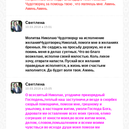
Чудотворец за помощь твою , что являешь мне. Аминь.
Аминь.Аминь.
Светлена
10.03.2018 в 15:01
Молитва Николаю Чудотворцу на исполнение
желанияЧудотворец Николай, помоги мне в желаниях
бренных. Не сердись на просьбу дерзкую, но и не
покинь меня в делах суетных. Что во благо
возжелаю, исполни своей милостью. Коль лихое
хочу, отврати напасти. Пускай все желания
праведные исполнятся, а жизнь моя счастьем
наполнится. Да будет воля твоя. Аминь.
Светлена
10.03.2018 в 15:05
О всесвятый Николае, угодниче преизрядный
Господень,теплый наш заступниче,и везде в скорбех
скорый помощниче, помози мне, грешному и
унылому, в настощем житии, умоли Господа Бога,
даровати ми оставление всех моих грехов, елико
согреших от юности моея,во всем житии моем,
делом, словом,помышлением и всеми моими
чувствы;и во исходе души моея помози ми