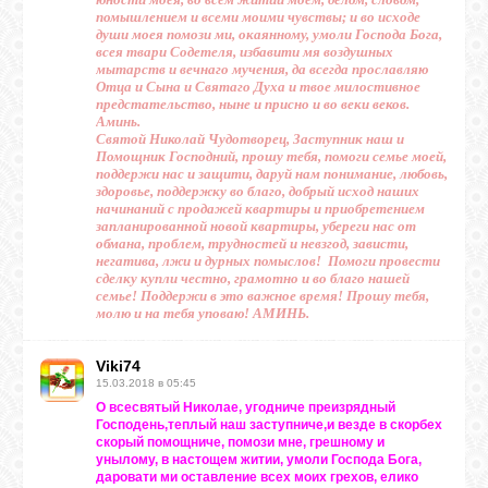
помышлением и всеми моими чувствы; и во исходе
души моея помози ми, окаянному, умоли Господа Бога,
всея твари Содетеля, избавити мя воздушных
мытарств и вечнаго мучения, да всегда прославляю
Отца и Сына и Святаго Духа и твое милостивное
предстательство, ныне и присно и во веки веков.
Аминь.
Святой Николай Чудотворец, Заступник наш и
Помощник Господний, прошу тебя, помоги семье моей,
поддержи нас и защити, даруй нам понимание, любовь,
здоровье, поддержку во благо, добрый исход наших
начинаний с продажей квартиры и приобретением
запланированной новой квартиры, убереги нас от
обмана, проблем, трудностей и невзгод, зависти,
негатива, лжи и дурных помыслов! Помоги провести
сделку купли честно, грамотно и во благо нашей
семье! Поддержи в это важное время! Прошу тебя,
молю и на тебя уповаю! АМИНЬ.
Viki74
15.03.2018 в 05:45
О всесвятый Николае, угодниче преизрядный
Господень,теплый наш заступниче,и везде в скорбех
скорый помощниче, помози мне, грешному и
унылому, в настощем житии, умоли Господа Бога,
даровати ми оставление всех моих грехов, елико