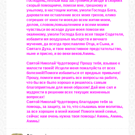
Господень,теплый наш заступниче,и везде в скорбех
скорый помощниче, помози мне, грешному и
унылому, в настощем житии, умоли Господа Бога,
даровати ми оставление всех моих грехов, елико
согреших от юности моея,во всем житии моем,
делом, словом,помышлением и всеми моими
чувствы;и во исходе души моея помози ми
окаянному, умоли Господа Бога всея твари Содетеля,
избавити мя воздушных мытарств и вечнаго
мучения, да всегда прославляю Отца, и Сына, и
Святаго Духа, и твое милостивное предстательство,
ныне и присно, и во веки веков.Аминь.
Святой Николай Чудотворец! Прошу тебя, взываю к
милости твоей! Исцели меня пожалуйста от всех
болезней!Помоги избавиться от вредных привычек!
Прошу, помоги мне решить все вопросы на работе,
что бы все было хорошо и решилось самым
благоприятным для меня образом! Дай мне сил и
мудрости в решении всех текущих жизненных
вопросах!
Святой Николай Чудотворец благодарю тебя за
помощь, за защиту, за то, что слышишь мои молитвы,
за все хорошее в моей жизни! Помоги моей семье,
сейчас нам очень нужна твоя помощь! Аминь, Аминь,
Аминь!