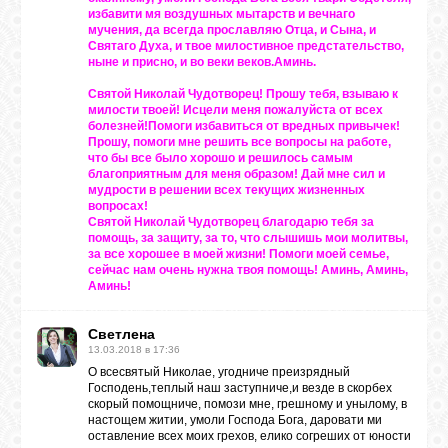
избавити мя воздушных мытарств и вечнаго
мучения, да всегда прославляю Отца, и Сына, и
Святаго Духа, и твое милостивное предстательство,
ныне и присно, и во веки веков.Аминь.
Святой Николай Чудотворец! Прошу тебя, взываю к
милости твоей! Исцели меня пожалуйста от всех
болезней!Помоги избавиться от вредных привычек!
Прошу, помоги мне решить все вопросы на работе,
что бы все было хорошо и решилось самым
благоприятным для меня образом! Дай мне сил и
мудрости в решении всех текущих жизненных
вопросах!
Святой Николай Чудотворец благодарю тебя за
помощь, за защиту, за то, что слышишь мои молитвы,
за все хорошее в моей жизни! Помоги моей семье,
сейчас нам очень нужна твоя помощь! Аминь, Аминь,
Аминь!
Светлена
13.03.2018 в 17:36
О всесвятый Николае, угодниче преизрядный
Господень,теплый наш заступниче,и везде в скорбех
скорый помощниче, помози мне, грешному и унылому, в
настощем житии, умоли Господа Бога, даровати ми
оставление всех моих грехов, елико согреших от юности