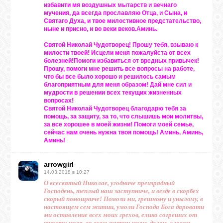
избавити мя воздушных мытарств и вечнаго
мучения, да всегда прославляю Отца, и Сына, и
Святаго Духа, и твое милостивное предстательство,
ныне и присно, и во веки веков.Аминь.
Святой Николай Чудотворец! Прошу тебя, взываю к
милости твоей! Исцели меня пожалуйста от всех
болезней!Помоги избавиться от вредных привычек!
Прошу, помоги мне решить все вопросы на работе,
что бы все было хорошо и решилось самым
благоприятным для меня образом! Дай мне сил и
мудрости в решении всех текущих жизненных
вопросах!
Святой Николай Чудотворец благодарю тебя за
помощь, за защиту, за то, что слышишь мои молитвы,
за все хорошее в моей жизни! Помоги моей семье,
сейчас нам очень нужна твоя помощь! Аминь, Аминь,
Аминь!
arrowgirl
14.03.2018 в 10:27
О всесвятый Николае, угодниче преизрядный
Господень, теплый наш заступниче, и везде в скорбех
скорый помощниче! Помози ми, грешному и унылому, в
настоящем сем житии, умоли Господа Бога даровати
ми оставление всех моих грехов, елико согреших от
юности моея, во всем житии моем, делом, словом,