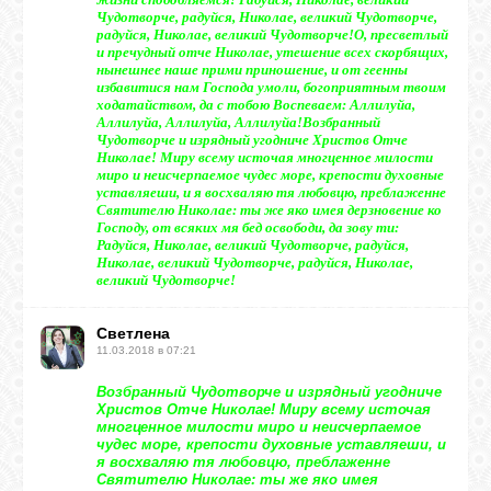
Чудотворче, радуйся, Николае, великий Чудотворче,
радуйся, Николае, великий Чудотворче!
О, пресветлый
и пречудный отче Николае, утешение всех скорбящих,
нынешнее наше прими приношение, и от геенны
избавитися нам Господа умоли, богоприятным твоим
ходатайством, да с тобою Воспеваем: Аллилуйа,
Аллилуйа, Аллилуйа, Аллилуйа!
Возбранный
Чудотворче и изрядный угодниче Христов Отче
Николае! Миру всему источая многценное милости
миро и неисчерпаемое чудес море, крепости духовные
уставляеши, и я восхваляю тя любовцю, преблаженне
Святителю Николае: ты же яко имея дерзновение ко
Господу, от всяких мя бед освободи, да зову ти:
Радуйся, Николае, великий Чудотворче, радуйся,
Николае, великий Чудотворче, радуйся, Николае,
великий Чудотворче!
Светлена
11.03.2018 в 07:21
Возбранный Чудотворче и изрядный угодниче
Христов Отче Николае! Миру всему источая
многценное милости миро и неисчерпаемое
чудес море, крепости духовные уставляеши, и
я восхваляю тя любовцю, преблаженне
Святителю Николае: ты же яко имея