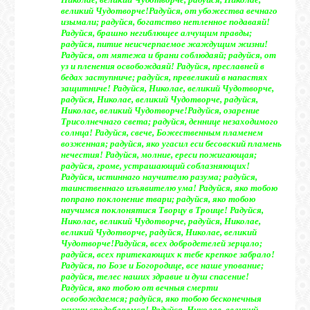
великий Чудотворче!
Радуйся, от убожества вечнаго
изымали; радуйся, богатство нетленное подаваяй!
Радуйся, брашно негиблющее алчущим правды;
радуйся, питие неисчерпаемое жаждущим жизни!
Радуйся, от мятежа и брани соблюдаяй; радуйся, от
уз и пленения освобождаяй! Радуйся, преславней в
бедах заступниче; радуйся, превеликий в напастях
защитниче! Радуйся, Николае, великий Чудотворче,
радуйся, Николае, великий Чудотворче, радуйся,
Николае, великий Чудотворче!
Радуйся, озарение
Трисолнечнаго света; радуйся, деннице незаходимого
солнца! Радуйся, свече, Божественным пламенем
возженная; радуйся, яко угасил еси бесовский пламень
нечестия! Радуйся, молние, ереси пожигающая;
радуйся, громе, устрашающий соблазняющих!
Радуйся, истиннаго научителю разума; радуйся,
таинственнаго изъявителю ума! Радуйся, яко тобою
попрано поклонение твари; радуйся, яко тобою
научимся поклонятися Творцу в Троице! Радуйся,
Николае, великий Чудотворче, радуйся, Николае,
великий Чудотворче, радуйся, Николае, великий
Чудотворче!
Радуйся, всех добродетелей зерцало;
радуйся, всех притекающих к тебе крепкое забрало!
Радуйся, по Бозе и Богородице, все наше упование;
радуйся, телес наших здравие и душ спасение!
Радуйся, яко тобою от вечныя смерти
освобождаемся; радуйся, яко тобою бесконечныя
жизни сподобляемся! Радуйся, Николае, великий