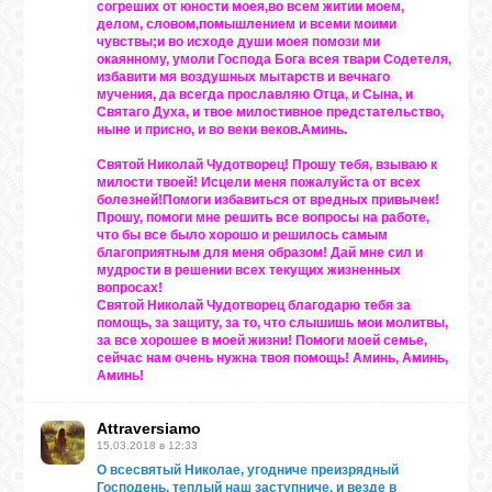
согреших от юности моея,во всем житии моем,
делом, словом,помышлением и всеми моими
чувствы;и во исходе души моея помози ми
окаянному, умоли Господа Бога всея твари Содетеля,
избавити мя воздушных мытарств и вечнаго
мучения, да всегда прославляю Отца, и Сына, и
Святаго Духа, и твое милостивное предстательство,
ныне и присно, и во веки веков.Аминь.
Святой Николай Чудотворец! Прошу тебя, взываю к
милости твоей! Исцели меня пожалуйста от всех
болезней!Помоги избавиться от вредных привычек!
Прошу, помоги мне решить все вопросы на работе,
что бы все было хорошо и решилось самым
благоприятным для меня образом! Дай мне сил и
мудрости в решении всех текущих жизненных
вопросах!
Святой Николай Чудотворец благодарю тебя за
помощь, за защиту, за то, что слышишь мои молитвы,
за все хорошее в моей жизни! Помоги моей семье,
сейчас нам очень нужна твоя помощь! Аминь, Аминь,
Аминь!
Attraversiamo
15.03.2018 в 12:33
О всесвятый Николае, угодниче преизрядный
Господень, теплый наш заступниче, и везде в