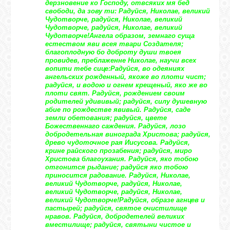
дерзновение ко Господу, отвсяких мя бед
свободи, да зову ти: Радуйся, Николае, великий
Чудотворче, радуйся, Николае, великий
Чудотворче, радуйся, Николае, великий
Чудотворче!
Ангела образом, земнаго суща
естеством яви всея твари Создателя;
благоплодную бо доброту души твоея
провидев, преблаженне Николае, научи всех
вопити тебе сице:
Радуйся, во одеяниях
ангельских рожденный, якоже во плоти чист;
радуйся, и водою и огнем крещеный, яко же во
плоти свят. Радуйся, рождением своим
родителей удививый; радуйся, силу душевную
абие по рождестве явивый. Радуйся, саде
земли обетования; радуйся, цвете
Божественнаго саждения. Радуйся, лозо
добродетельная винограда Христова; радуйся,
древо чудоточное рая Иисусова. Радуйся,
крине райского прозабения; радуйся, миро
Христова благоухания. Радуйся, яко тобою
отгонится рыдание; радуйся яко тобою
приносится радование. Радуйся, Николае,
великий Чудотворче, радуйся, Николае,
великий Чудотворче, радуйся, Николае,
великий Чудотворче!
Радуйся, образе агнцев и
пастырей; радуйся, святое очистилище
нравов. Радуйся, добродетелей великих
вместилище; радуйся, святыни чистое и