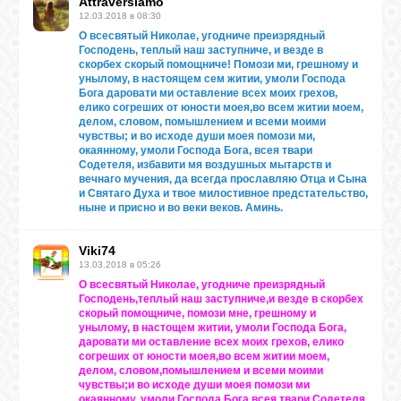
Attraversiamo
12.03.2018 в 08:30
О всесвятый Николае, угодниче преизрядный
Господень, теплый наш заступниче, и везде в
скорбех скорый помощниче! Помози ми, грешному и
унылому, в настоящем сем житии, умоли Господа
Бога даровати ми оставление всех моих грехов,
елико согреших от юности моея,во всем житии моем,
делом, словом, помышлением и всеми моими
чувствы; и во исходе души моея помози ми,
окаянному, умоли Господа Бога, всея твари
Содетеля, избавити мя воздушных мытарств и
вечнаго мучения, да всегда прославляю Отца и Сына
и Святаго Духа и твое милостивное предстательство,
ныне и присно и во веки веков. Аминь.
Viki74
13.03.2018 в 05:26
О всесвятый Николае, угодниче преизрядный
Господень,теплый наш заступниче,и везде в скорбех
скорый помощниче, помози мне, грешному и
унылому, в настощем житии, умоли Господа Бога,
даровати ми оставление всех моих грехов, елико
согреших от юности моея,во всем житии моем,
делом, словом,помышлением и всеми моими
чувствы;и во исходе души моея помози ми
окаянному, умоли Господа Бога всея твари Содетеля,