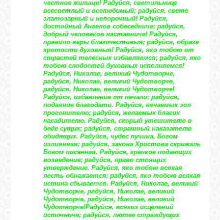
честное жилище! Радуйся, светильнице
всесветлый и вселюбимый; радуйся, свете
златозарный и непорочный! Радуйся,
достойный Ангелов собеседниче; радуйся,
добрый человеков наставниче! Радуйся,
правило веры благочестивыя; радуйся, образе
кротости духовныя! Радуйся, яко тобою от
страстей телесных избавляемся; радуйся, яко
тобою слодостей духовных исполняемся!
Радуйся, Николае, великий Чудотворче,
радуйся, Николае, великий Чудотворче,
радуйся, Николае, великий Чудотворче!
Радуйся, избавление от печали; радуйся,
подаяние благодати. Радуйся, нечаемых зол
прогонителю; радуйся, желаемых благих
насадителю. Радуйся, скорый утешителю в
беде сущих; радуйся, страшный наказателю
обидящих. Радуйся, чудес пучина, Богом
излиянная; радуйся, закона Христова скрижаль
Богом писанная. Радуйся, крепкое подающих
возведение; радуйся, право стоящих
утверждение. Радуйся, яко тобою всякая
лесть обнажается; радуйся, яко тобою всякая
истина сбывается. Радуйся, Николае, великий
Чудотворче, радуйся, Николае, великий
Чудотворче, радуйся, Николае, великий
Чудотворче!
Радуйся, всяких исцелений
источниче; радуйся, лютее страждущих