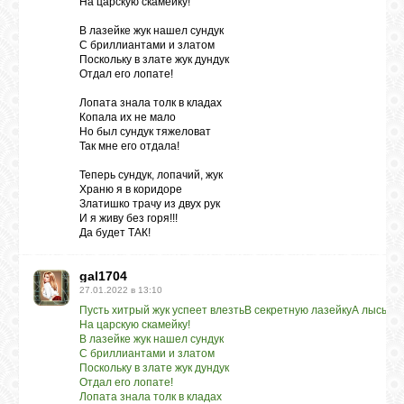
На царскую скамейку!
В лазейке жук нашел сундук
С бриллиантами и златом
Поскольку в злате жук дундук
Отдал его лопате!
Лопата знала толк в кладах
Копала их не мало
Но был сундук тяжеловат
Так мне его отдала!
Теперь сундук, лопачий, жук
Храню я в коридоре
Златишко трачу из двух рук
И я живу без горя!!!
Да будет ТАК!
gal1704
27.01.2022 в 13:10
Пусть хитрый жук успеет влезтьВ секретную лазейку
А лысый п
На царскую скамейку!
В лазейке жук нашел сундук
С бриллиантами и златом
Поскольку в злате жук дундук
Отдал его лопате!
Лопата знала толк в кладах