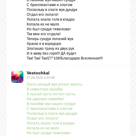
В лазейке жук нашел сундук
С бриллиантами и златом
Поскольку в злате жук дундук
Отдал его лопате!
Лопата знала толк в кладах
Копала их не мало
Но был сундук тяжеловат
Так мне его отдала!
Теперь сундук лопачий жук
Храню я в коридоре
Златишко трачу из двух рук
И я живу без горя!!! ДА будет
Так! Так! Так!27*108!Благодарю Вселенная!!!
Vestochkal
27.04.2022 в 23:38
Пусть хитрый жук успеет влезть
В секретную лазейку
А лысый пусть потеет сесть
На царскую скамейку!
В лазейке жук нашел сундук
С бриллиантами и златом
Поскольку в злате жук дундук
Отдал его лопате!
Лопата знала толк в кладах
Копала их не мало
Но был сундук тяжеловат