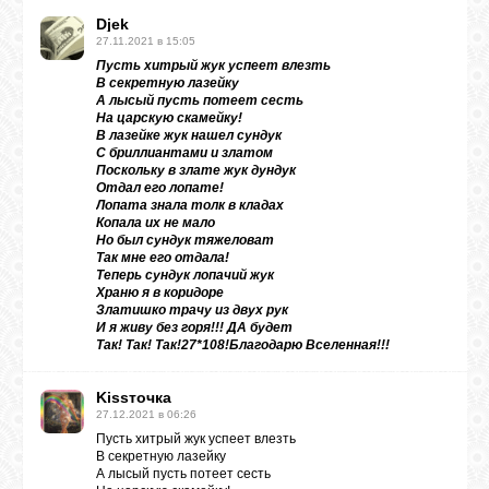
Djek
27.11.2021 в 15:05
Пусть хитрый жук успеет влезть
В секретную лазейку
А лысый пусть потеет сесть
На царскую скамейку!
В лазейке жук нашел сундук
С бриллиантами и златом
Поскольку в злате жук дундук
Отдал его лопате!
Лопата знала толк в кладах
Копала их не мало
Но был сундук тяжеловат
Так мне его отдала!
Теперь сундук лопачий жук
Храню я в коридоре
Златишко трачу из двух рук
И я живу без горя!!! ДА будет
Так! Так! Так!27*108!Благодарю Вселенная!!!
Kissточка
27.12.2021 в 06:26
Пусть хитрый жук успеет влезть
В секретную лазейку
А лысый пусть потеет сесть