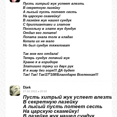
Пусть хитрый жук успеет влезть
В секретную лазейку
А лысый пусть потеет сесть
На царскую скамейку!
В лазейке жук нашел сундук
С бриллиантами и златом
Поскольку в злате жук дундук
Отдал его лопате!
Лопата знала толк в кладах
Копала их не мало
Но был сундук тяжеловат
Так мне его отдала!
Теперь сундук лопачий жук
Храню я в коридоре
Златишко трачу из двух рук
И я живу без горя!!! ДА будет
Так! Так! Так!27*108!Благодарю Вселенная!!!
Djek
27.02.2022 в 20:02
Пусть хитрый жук успеет влезть
В секретную лазейку
А лысый пусть потеет сесть
На царскую скамейку!
В лазейке жук нашел сундук