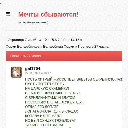
.
Мечты сбываются!
ГЛАВНАЯ
исполнение желаний
СТАТЬИ
Страница
7
из
15
«
1
2
…
5
6
7
8
9
…
14
15
»
Форум Волшебников
»
Волшебный Форум
»
Прочесть 27 числа
РИТУАЛЫ
Прочесть 27 числа
gal1704
БИБЛИОТЕКА
27.11.2021 в 10:17
ПУСТЬ ХИТРЫЙ ЖУК УСПЕЕТ ВЛЕЗТЬВ СЕКРЕТНУЮ ЛАЗЕЙ
ПУСТЬ ПОТЕЕТ СЕСТЬ
ФЭН-ШУЙ
НА ЦАРСКУЮ СКАМЕЙКУ!
В ЛАЗЕЙКЕ ЖУК НАШЕЛ СУНДУК
С БРИЛЛИАНТАМИ И ЗЛАТОМ
ПОСКОЛЬКУ В ЗЛАТЕ ЖУК ДУНДУК
КАРТИНКИ
ОТДАЛ ЕГО ЛОПАТЕ!
ЛОПАТА ЗНАЛА ТОЛК В КЛАДАХ
КОПАЛА ИХ НЕ МАЛО
НО БЫЛ СУНДУК ТЯЖЕЛОВАТ
ГАДАНИЯ
ТАК МНЕ ЕГО ОТДАЛА!