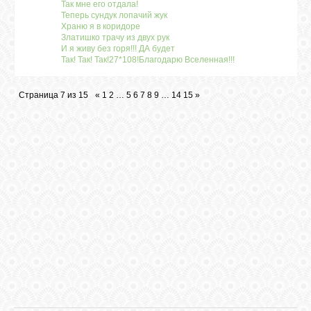
Так мне его отдала!
Теперь сундук лопачий жук
Храню я в коридоре
Златишко трачу из двух рук
И я живу без горя!!! ДА будет
Так! Так! Так!27*108!Благодарю Вселенная!!!
Страница
7
из
15
«
1
2
…
5
6
7
8
9
…
14
15
»