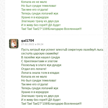
Копала их не мало
Но был сундук тяжеловат
Так мне его отдала!
Теперь сундук лопачий жук
Храню я в коридоре
Златишко трачу из двух рук
И я живу без горя!!! ДА будет
Так! Так! Так!27*108!Благодарю Вселенная!!!
gal1704
27.02.2022 в 09:24
Пусть хитрый жук успеет влезтьВ секретную лазейкуА лысый п
сесть
На царскую скамейку!
В лазейке жук нашел сундук
С бриллиантами и златом
Поскольку в злате жук дундук
Отдал его лопате!
Лопата знала толк в кладах
Копала их не мало
Но был сундук тяжеловат
Так мне его отдала!
Теперь сундук лопачий жук
Храню я в коридоре
Златишко трачу из двух рук
И я живу без горя!!! ДА будет
Так! Так! Так!27*108!Благодарю Вселенная!!!