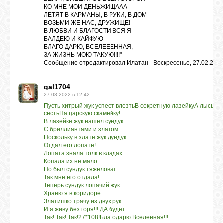
КО МНЕ МОИ ДЕНЬЖИЩААА
ЛЕТЯТ В КАРМАНЫ, В РУКИ, В ДОМ
ВОЗЬМИ ЖЕ НАС, ДРУЖИЩЕ!
В ЛЮБВИ И БЛАГОСТИ ВСЯ Я
БАЛДЕЮ И КАЙФУЮ
БЛАГО ДАРЮ, ВСЕЛЕЕЕННАЯ,
ЗА ЖИЗНЬ МОЮ ТАКУЮ!!!!"
Сообщение отредактировал
Илатан
-
Воскресенье, 27.02.2022
gal1704
27.03.2022 в 12:42
Пусть хитрый жук успеет влезтьВ секретную лазейкуА лысый п
сесть
На царскую скамейку!
В лазейке жук нашел сундук
С бриллиантами и златом
Поскольку в злате жук дундук
Отдал его лопате!
Лопата знала толк в кладах
Копала их не мало
Но был сундук тяжеловат
Так мне его отдала!
Теперь сундук лопачий жук
Храню я в коридоре
Златишко трачу из двух рук
И я живу без горя!!! ДА будет
Так! Так! Так!27*108!Благодарю Вселенная!!!