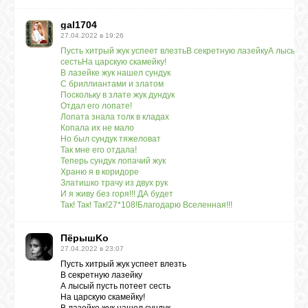
gal1704
27.04.2022 в 19:26
Пусть хитрый жук успеет влезтьВ секретную лазейкуА лысый п
сесть
На царскую скамейку!
В лазейке жук нашел сундук
С бриллиантами и златом
Поскольку в злате жук дундук
Отдал его лопате!
Лопата знала толк в кладах
Копала их не мало
Но был сундук тяжеловат
Так мне его отдала!
Теперь сундук лопачий жук
Храню я в коридоре
Златишко трачу из двух рук
И я живу без горя!!! ДА будет
Так! Так! Так!27*108!Благодарю Вселенная!!!
ПёрышKo
27.04.2022 в 23:07
Пусть хитрый жук успеет влезть
В секретную лазейку
А лысый пусть потеет сесть
На царскую скамейку!