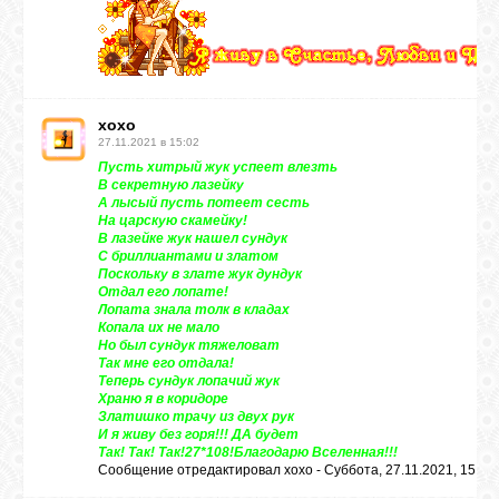
ВХОД
хохо
27.11.2021 в 15:02
ВК
Пусть хитрый жук успеет влезть
В секретную лазейку
А лысый пусть потеет сесть
На царскую скамейку!
GOOGLE+
В лазейке жук нашел сундук
С бриллиантами и златом
Поскольку в злате жук дундук
Отдал его лопате!
TWITTER
Лопата знала толк в кладах
Копала их не мало
Но был сундук тяжеловат
Так мне его отдала!
FACEBOOK
Теперь сундук лопачий жук
Храню я в коридоре
Златишко трачу из двух рук
И я живу без горя!!! ДА будет
Так! Так! Так!27*108!Благодарю Вселенная!!!
Сообщение отредактировал
хохо
-
Суббота, 27.11.2021, 15:04