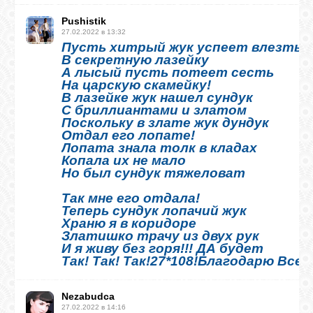
Pushistik
27.02.2022 в 13:32
Пусть хитрый жук успеет влезть
В секретную лазейку
А лысый пусть потеет сесть
На царскую скамейку!
В лазейке жук нашел сундук
С бриллиантами и златом
Поскольку в злате жук дундук
Отдал его лопате!
Лопата знала толк в кладах
Копала их не мало
Но был сундук тяжеловат
Так мне его отдала!
Теперь сундук лопачий жук
Храню я в коридоре
Златишко трачу из двух рук
И я живу без горя!!! ДА будет
Так! Так! Так!27*108!Благодарю Вселе
Nezabudca
27.02.2022 в 14:16