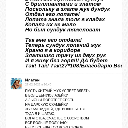
С бриллиантами и златом
Поскольку в злате жук дундук
Отдал его лопате!
Лопата знала толк в кладах
Копала их не мало
Но был сундук тяжеловат
Так мне его отдала!
Теперь сундук лопачий жук
Храню я в коридоре
Златишко трачу из двух рук
И я живу без горя!!! ДА будет
Так! Так! Так!27*108!Благодарю Вселе
Илатан
27.02.2022 в 20:46
ПУСТЬ ХИТРЫЙ ЖУК УСПЕЕТ ВЛЕЗТЬ
В ВОЛШЕБНУЮ ЛАЗЕЙКУ,
А ЛЫСЫЙ ПОПОТЕЕТ СЕСТЬ
НА ЦАРСКУЮ СКАМЕЙКУ
ЖУКАМ ВИДНЕЙ, ГДЕ ВОЛШЕБСТВО
ТУДА Я И ШАГАЮ,
БОГАТСТВА, СЧАСТЬЕ С ОЗОРСТВОМ
ВСЕ БОЛЬШЕ ПОЛУЧАЮ!
БЕГУТ, СПЕШАТ СО ВСЕХ СТОРОН