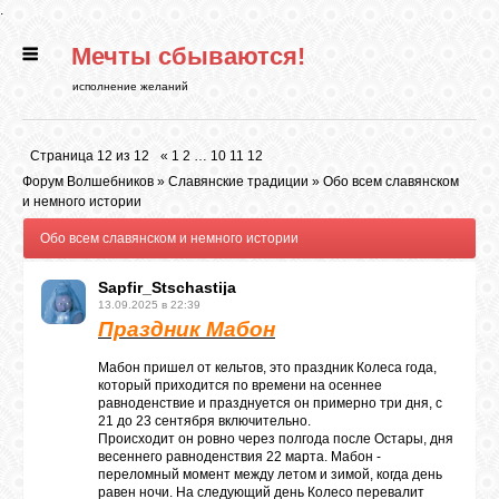
.
Мечты сбываются!
ГЛАВНАЯ
исполнение желаний
СТАТЬИ
Страница
12
из
12
«
1
2
…
10
11
12
Форум Волшебников
»
Славянские традиции
»
Обо всем славянском
РИТУАЛЫ
и немного истории
Обо всем славянском и немного истории
БИБЛИОТЕКА
Sapfir_Stschastija
13.09.2025 в 22:39
Праздник Мабон
ФЭН-ШУЙ
Мабон пришел от кельтов, это праздник Колеса года,
который приходится по времени на осеннее
равноденствие и празднуется он примерно три дня, с
КАРТИНКИ
21 до 23 сентября включительно.
Происходит он ровно через полгода после Остары, дня
весеннего равноденствия 22 марта. Мабон -
переломный момент между летом и зимой, когда день
ГАДАНИЯ
равен ночи. На следующий день Колесо перевалит