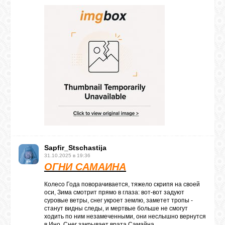
Sapfir_Stschastija
31.10.2025 в 19:36
ОГНИ САМАЙНА
Колесо Года поворачивается, тяжело скрипя на своей
оси, Зима смотрит прямо в глаза: вот-вот задуют
суровые ветры, снег укроет землю, заметет тропы -
станут видны следы, и мертвые больше не смогут
ходить по ним незамеченными, они неслышно вернутся
в Ино. Снег закрывает врата Самайна.