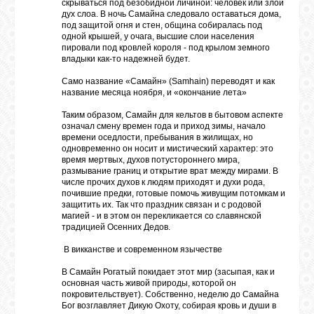
скрываться под безобидной личиной: человек или злой
дух слоа. В ночь Самайна следовало оставаться дома,
под защитой огня и стен, община собиралась под
одной крышей, у очага, высшие слои населения
пировали под кровлей короля - под крылом земного
владыки как-то надежней будет.
Само название «Самайн» (Samhain) переводят и как
название месяца ноября, и «окончание лета»
Таким образом, Самайн для кельтов в бытовом аспекте
означал смену времен года и приход зимы, начало
времени оседлости, пребывания в жилищах, но
одновременно он носит и мистический характер: это
время мертвых, духов потустороннего мира,
размывание границ и открытие врат между мирами. В
числе прочих духов к людям приходят и духи рода,
почившие предки, готовые помочь живущим потомкам и
защитить их. Так что праздник связан и с родовой
магией - и в этом он перекликается со славянской
традицией Осенних Дедов.
В викканстве и современном язычестве
В Самайн Рогатый покидает этот мир (засыпая, как и
основная часть живой природы, которой он
покровительствует). Собственно, неделю до Самайна
Бог возглавляет Дикую Охоту, собирая кровь и души в