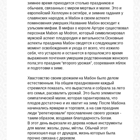
зимнее время приходится столько праздников и
обычаев, связанных с миром мертвых и магии. Это и
европейский Хеллоуин в октябре, и зимние гадания у
славянских народов, и Мабон в своем аспекте
ВХОД
поминовения умерших.Название Мабон восходит к
уэльским мифам. В мифах о короле Артуре существовал
персонаж Mabon ap Modron, который символизировал
мужской аспект плодородия и витальности.Основные
аспекты праздника Мабон сводятся к следующим:это
ВК
момент освобождения и ухода от всего, что изжило
себя, что устарело и останется в прошлом;это время
выражения почтения умершим родственникам женского
пола;это праздник “второго урожая”, созревания яблок
GOOGLE+
и подготовки к зиме.
Хвастовство своим урожаем на Мабон было делом
TWITTER
естественным. На общем праздновании каждый
стремился показать, что вырастила и собрала за лето
его семья, расхвалить урожай. Это было элементом
симпатической магии, которая гарантировала, что
FACEBOOK
плодов достаточно и их хватит на зиму. После Мабона
начинались ярмарки и торговля, а на сам праздник
люди “репетировали” прославление своего урожая -
таким образом, воздавая благодарность богам.
В этот день вырезали из дерева новые инструменты
для магии: жезлы, руны, мётлы. Обычай этот
произошел еще от друидов, жизнь которых была
прочно связана с деревом.