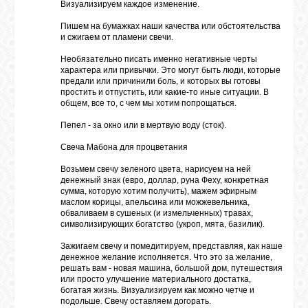
Визуализируем каждое изменение.
Пишем на бумажках наши качества или обстоятельства
и сжигаем от пламени свечи.
Необязательно писать именно негативные черты
характера или привычки. Это могут быть люди, которые
предали или причинили боль, и которых вы готовы
простить и отпустить, или какие-то иные ситуации. В
общем, все то, с чем мы хотим попрощаться.
Пепел - за окно или в мертвую воду (сток).
Свеча Мабона для процветания
Возьмем свечу зеленого цвета, нарисуем на ней
денежный знак (евро, доллар, руна Феху, конкретная
сумма, которую хотим получить), мажем эфирным
маслом корицы, апельсина или можжевельника,
обваливаем в сушеных (и измельченных) травах,
символизирующих богатство (укроп, мята, базилик).
Зажигаем свечу и помедитируем, представляя, как наше
денежное желание исполняется. Что это за желание,
решать вам - новая машина, большой дом, путешествия
или просто улучшение материального достатка,
богатая жизнь. Визуализируем как можно четче и
подольше. Свечу оставляем догорать.