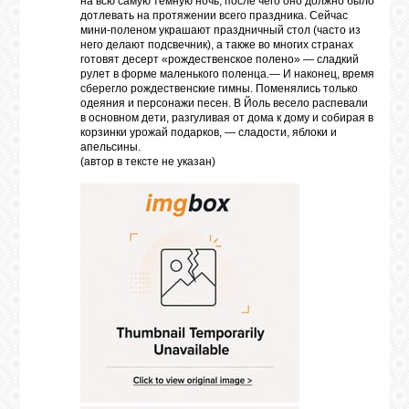
на всю самую тёмную ночь, после чего оно должно было
дотлевать на протяжении всего праздника. Сейчас
мини-поленом украшают праздничный стол (часто из
него делают подсвечник), а также во многих странах
готовят десерт «рождественское полено» — сладкий
рулет в форме маленького поленца.— И наконец, время
сберегло рождественские гимны. Поменялись только
одеяния и персонажи песен. В Йоль весело распевали
в основном дети, разгуливая от дома к дому и собирая в
корзинки урожай подарков, — сладости, яблоки и
апельсины.
(автор в тексте не указан)