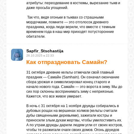
атрибуты: переодевание в костюмы, вырезание тыкв и
даже просьба угощений.
Так что, видя огоньки в тыквах со страшными
мордочками, помните — это отголосок древнего
праздника, когда люди верили, что вместе с темным
временем года в наш мир приходят потусторонние
обитатели.
Sapfir_Stschastija
26.10.2025 в 22:33
Как отпраздновать Самайн?
31 октября древние кельты отмечали свой главный
праздник — Самайн (Samhain). Он означал окончание
сбора урожая и символизировал конец старого и
начало нового года. Самайн — это ворота в зиму. Мы до
сих пор склонны воспринимать зиму с неприязнью.
Кажется, что все живое умирает.
В ночь с 31 октября на 1 ноября друиды собирались в
дубовых рощах на вершинах холмов (кельты считали
дубы священными деревьями), зажигали костры и
приносили злым духам жертвы, чтобы умилостивить их.
А по утрам друиды дарили людям угли от своих костров,
чтобы те разжигали очаги своих домов. Огонь друидов