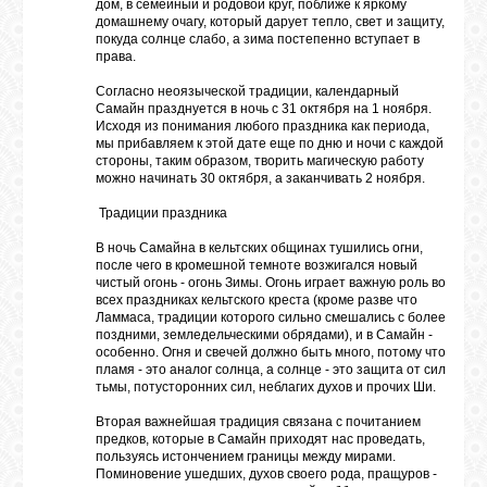
дом, в семейный и родовой круг, поближе к яркому
домашнему очагу, который дарует тепло, свет и защиту,
покуда солнце слабо, а зима постепенно вступает в
права.
Согласно неоязыческой традиции, календарный
Самайн празднуется в ночь с 31 октября на 1 ноября.
Исходя из понимания любого праздника как периода,
мы прибавляем к этой дате еще по дню и ночи с каждой
стороны, таким образом, творить магическую работу
можно начинать 30 октября, а заканчивать 2 ноября.
Традиции праздника
В ночь Самайна в кельтских общинах тушились огни,
после чего в кромешной темноте возжигался новый
чистый огонь - огонь Зимы. Огонь играет важную роль во
всех праздниках кельтского креста (кроме разве что
Ламмаса, традиции которого сильно смешались с более
поздними, земледельческими обрядами), и в Самайн -
особенно. Огня и свечей должно быть много, потому что
пламя - это аналог солнца, а солнце - это защита от сил
тьмы, потусторонних сил, неблагих духов и прочих Ши.
Вторая важнейшая традиция связана с почитанием
предков, которые в Самайн приходят нас проведать,
пользуясь истончением границы между мирами.
Поминовение ушедших, духов своего рода, пращуров -