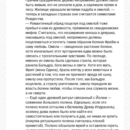
Причём праздничное дерево непременно должно было
быть живым, его не уносили в дом, а наряжали прямо в
лесу. Жилище украшали ветвями падуба и омелой, —
теперь в западных странах они считаются символами
Рождества.
— Романтичный обряд поцелуя под омелой тоже
прибыл к нам из древности, прямиком из скандинавских
мифов. Считалось, что незамужние юноша и девушка,
оказавшись под омелой, непременно должны
поцеловаться и почтить таким образом богиню Фрейю и
саму любовь. Омела — священное растение богини,
хотя изначально этот кустарничек едва можно было
связать с трогательными чувствами. По легенде,
именно из омелы была сделана стрела, которая
ранила Бальдра, бога весны и света. Хотя его мать,
Фригг (жена Одина), брала клятву у всех животных и
растений в том, что они не причинят вреда её сыну,
омелу она пропустила. После того, как Бальдра
исцелили, а стрелу уничтожили, омелу передали во
власть богини любви, чтобы отныне она служила жизни,
а не смерти.
— Ещё один древний ритуал связанный с Йолем —
сожжение йольского полена. Идеально, если это
полено ясеня (отсылка к Великому Древу Иггдрасиль),
хозяину дома нужно было или найти его
самостоятельно или получить в дар, но никак не купить
(покупка ритуального полена считалась плохой
приметой). Полено обсыпали мукой и оставляли гореть