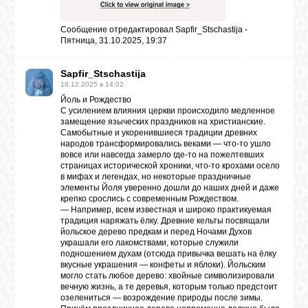
Сообщение отредактировал
Sapfir_Stschastija
-
Пятница, 31.10.2025, 19:37
Sapfir_Stschastija
18.12.2025 в 14:02
Йоль и Рождество
С усилением влияния церкви происходило медленное
замещение языческих праздников на христианские.
Самобытные и укоренившиеся традиции древних
народов трансформировались веками — что-то ушло
вовсе или навсегда замерло где-то на пожелтевших
страницах исторической хроники, что-то крохами осело
в мифах и легендах, но некоторые праздничные
элементы Йоля уверенно дошли до наших дней и даже
крепко срослись с современным Рождеством.
— Например, всем известная и широко практикуемая
традиция наряжать ёлку. Древние кельты посвящали
йольское дерево предкам и перед Ночами Духов
украшали его лакомствами, которые служили
подношением духам (отсюда привычка вешать на ёлку
вкусные украшения — конфеты и яблоки). Йольским
могло стать любое дерево: хвойные символизировали
вечную жизнь, а те деревья, которым только предстоит
озелениться — возрождение природы после зимы.