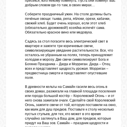
пресёкся, кого некому помянуть. Пусть они помянут Вас
добрым словом где-то там, в своих мирах…
Соберите праздничный ужин. На столе должны быть
печёные овощи: тыква, репа, яблоки, орехи, кабачки,
свежий хлеб. Будет очень хорошо, если этот хлеб
(обязательно дрожжевой!) хозяйка испечёт сама.
Обязательно красное вино или медовуха.
Садясь за стол погасите весь электрический свет в
квартире и зажгите три коричневые свечи,
символизирующие увядание растительности. Все, что
осталось не убранным на полях, теперь принадлежит
холодам и морозу. Две свечи символизируют Бога и
Богиню Праздника – Дагда и Морриган. Дагда – Отец
всех и представляет щедрость урожая. Морриган –
предвестница смерти и представляет опустевшие
поля.
В древности кельты на Самайн гасили весь огонь в
своих домах, разжигали на главной площади поселения
или города большой костёр – Королевский Огонь – и от
него снова зажигали очаги. Сделайте свой Королевский
Огонь, зажгите свечи от той, которую поставили на окно,
как маяк для душ предков. Поставьте к столу несколько
пустых стульев, для тех, кто может в это время
случайно заглянуть в Ваш дом, для предков, которые
придут на Ваш зов. Самайн – праздник щедрости и