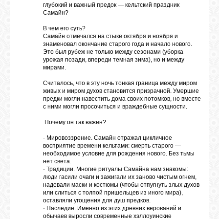
глубокий и важный предок — кельтский праздник
Самайн?
В чем его суть?
Самайн отмечался на стыке октября и ноября и
знаменовал окончание старого года и начало нового.
Это был рубеж не только между сезонами (уборка
урожая позади, впереди темная зима), но и между
мирами.
Считалось, что в эту ночь тонкая граница между миром
живых и миром духов становится призрачной. Умершие
предки могли навестить дома своих потомков, но вместе
с ними могли просочиться и враждебные сущности.
Почему он так важен?
· Мировоззрение. Самайн отражал цикличное
восприятие времени кельтами: смерть старого —
необходимое условие для рождения нового. Без тьмы
нет света.
· Традиции. Многие ритуалы Самайна нам знакомы:
люди гасили очаги и зажигали их заново чистым огнем,
надевали маски и костюмы (чтобы отпугнуть злых духов
или слиться с толпой пришельцев из иного мира),
оставляли угощения для душ предков.
· Наследие. Именно из этих древних верований и
обычаев выросли современные хэллоуинские