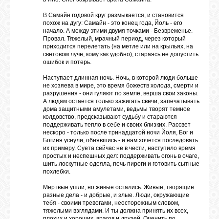
В Самайн годовой круг размыкается, и становится
похож на дугу: Самайн - это конец года, Йоль - его
начало. А между этими двумя точками - Безвременье.
Провал. Тяжелый, мрачный период, через который
приходится перелетать (на метле или на крыльях, на
световом луче, кому как удобно), стараясь не допустить
ошибок и потерь.
Наступает длинная ночь. Ночь, в которой люди больше
не хозяева в мире, это время божеств холода, смерти и
разрушения - они гуляют по земле, верша свои законы.
А людям остается только зажигать свечи, запечатывать
дома защитными амулетами, ведьмы творят темное
колдовство, предсказывают судьбу и стараются
поддерживать тепло в себе и своих близких. Рассвет
нескоро - только после тринадцатой ночи Йоля, Бог и
Богиня уснули, обнявшись - и нам хочется последовать
их примеру. Суета сейчас не в чести, наступило время
простых и неспешных дел: поддерживать огонь в очаге,
шить лоскутные одеяла, печь пироги и готовить сытные
похлебки.
Мертвые ушли, но живые остались. Живые, творящие
разные дела - и добрые, и злые. Люди, окружающие
тебя - своими тревогами, неосторожным словом,
тяжелыми взглядами. И ты должна принять их всех,
плохих и хороших, врагов и друзей. Оценить по