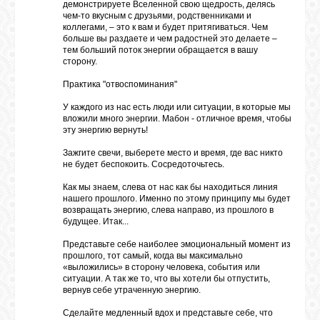
демонстрируете Вселенной свою щедрость, делясь
чем-то вкусным с друзьями, родственниками и
коллегами, – это к вам и будет притягиваться. Чем
больше вы раздаете и чем радостней это делаете –
тем больший поток энергии обращается в вашу
сторону.
Практика "отвоспоминания"
У каждого из нас есть люди или ситуации, в которые мы
вложили много энергии. Мабон - отличное время, чтобы
эту энергию вернуть!
Зажгите свечи, выберете место и время, где вас никто
не будет беспокоить. Сосредоточьтесь.
Как мы знаем, слева от нас как бы находиться линия
нашего прошлого. Именно по этому принципу мы будет
возвращать энергию, слева направо, из прошлого в
будущее. Итак...
Представьте себе наиболее эмоциональный момент из
прошлого, тот самый, когда вы максимально
«выложились» в сторону человека, события или
ситуации. А так же то, что вы хотели бы отпустить,
вернув себе утраченную энергию.
Сделайте медленный вдох и представьте себе, что