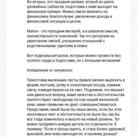
Во-вторых, это праздник урожая, второй из цикла
урожайных саббатов, подготовка к зиме выходит на
финишную прямую. Можно смело магичить на
финансовое благополучие, увеличение дохода и
финансовой ситуации в целом.
Мабон - это праздник матерей, а в широком смысле,
преемственности поколений. Так что ритуалим на
укрепление связей, улучшение отношений с
родственниками, идиллию в семье.
Вот подборка ритуалов, которые можно провести без
особого труда и подготовки, но с большим желанием!
Избавление от ненужного
Приготовив маленькие листы бумаги (можно вырезать в
форме листьев), ручку и огнеупорную посуду, зажжем
свечу, помедитируем на ее свет. Подумаем, что мешает
нам двигаться вперед, какие качества и обстоятельства
препятствуют свободному потоку нашей жизненной
реки, какие привычки не дают совершенствоваться.
Представим, какой была бы наша жизнь, если бы этих
негативных черт и обстоятельств не было бы, как бы
все тогда изменилось и вышло на новый уровень. Тут
важно продумать каждую деталь по отдельности. К
примеру: "Если я брошу курить, я стану более здоровой,
красивой, моя кожа омолодится, я проживу дольше".