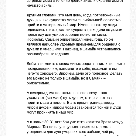
согревал дома в течение долгой зимы и охранял дом от
нечистой силы.
Другими словами, это был день, когда потревоженные
духи, и иные существа могли с наибольшей легкостью
прийти в материальный мир. Именно поэтому люди
одевались так же, как эти существа, и ходили по домам,
прося еду для умиротворения нечистой силы.
Поскольку Самайн олицетворял конец года, то он
являлся наиболее удобным временем для общения с
духами и умершими. Наконец, в Самайн устраивались
разнообразные гадания.
Днём вспомните о своих живых родственниках, пошлите
поздравления им, напомните о себе, пожелайте им
чего-то хорошего. Впрочем, дело это полезное, делать
его можно не только в Самайн, но в Самайн –
обязательно.
А вечером дома поставьте на окне свечу – она
указывает (как маяк) путь душам, которые готовы
прийти к вам и помочь. В это время граница между
миром духов и миром людей становится тонкой и духи
могут проникать в наш мир.
А в ночь с 30-31 октября уже открываются Врата между
Мирами. Так же на улицу выставляется тарелка с
угощением для душ умерших, кого забыли, чей род