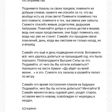
гостеприимства.
Поднимите бокалы за своих предков, помяните их
добрым словом, скажите им спасибо за то, что вы
вообще есть на этом свете! Помяните поимённо тех
кого помните, помяните и тех, чьи имена уже забыты.
Скажите спасибо живым, родителям, дедушкам
бабушкам. Пожелайте добра и успеха детям и внукам,
ведь они наше продолжение, они будут поминать нас,
когда нас уже не станет. Самайн это праздник связи
поколений, день, когда мы смотрим не только назад, но
и вперёд.
Самайн это ещё и день подведения итогов. Вспомните
всё, чего удалось добиться за прошедший год, что было
хорошего. Поблагодарите Высшие Силы за это.
Подумайте, от чего бы Вы хотели избавиться?
Напишите на листе бумаги: «Да уйдёт из моей
жизни…» и это. Сожгите эту записку и развейте пепел
по ветру.
Самайн это время построения планов на будущее.
Подумайте, чего Вы бы хотели добиться? Мечтайте! В
Самайн меняется весь годовой цикл, уходит старое,
оставляя место новому, освобождая от неурядиц и
неудач.
(с)тырено