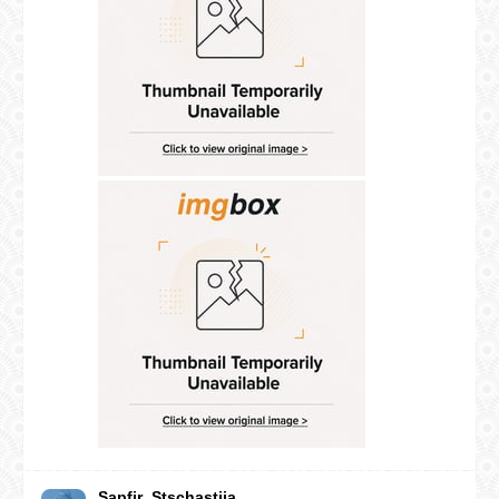
Sapfir_Stschastija