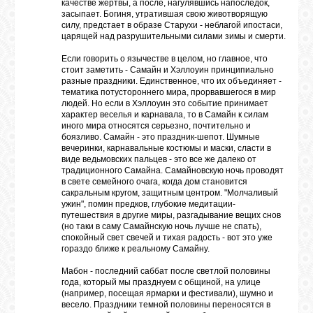
качестве жертвы, а после, нагулявшись напоследок,
засыпает. Богиня, утратившая свою животворящую
силу, предстает в образе Старухи - неблагой ипостаси,
царящей над разрушительными силами зимы и смерти.
Если говорить о язычестве в целом, но главное, что
стоит заметить - Самайн и Хэллоуин принципиально
разные праздники. Единственное, что их объединяет -
тематика потустороннего мира, прорвавшегося в мир
людей. Но если в Хэллоуин это событие принимает
характер веселья и карнавала, то в Самайн к силам
иного мира относятся серьезно, почтительно и
боязливо. Самайн - это праздник-шепот. Шумные
вечеринки, карнавальные костюмы и маски, сласти в
виде ведьмовских пальцев - это все же далеко от
традиционного Самайна. Самайновскую ночь проводят
в свете семейного очага, когда дом становится
сакральным кругом, защитным центром. "Молчаливый
ужин", помин предков, глубокие медитации-
путешествия в другие миры, разгадывание вещих снов
(но таки в саму Самайнскую ночь лучше не спать),
спокойный свет свечей и тихая радость - вот это уже
гораздо ближе к реальному Самайну.
Мабон - последний саббат после светлой половины
года, который мы празднуем с общиной, на улице
(например, посещая ярмарки и фестивали), шумно и
весело. Праздники темной половины переносятся в