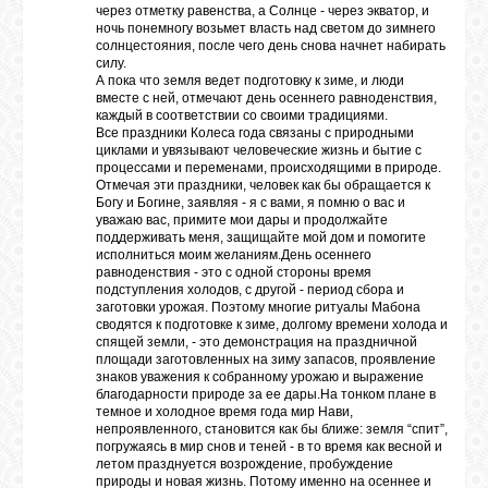
через отметку равенства, а Солнце - через экватор, и
ночь понемногу возьмет власть над светом до зимнего
солнцестояния, после чего день снова начнет набирать
ЛУНА
силу.
А пока что земля ведет подготовку к зиме, и люди
вместе с ней, отмечают день осеннего равноденствия,
каждый в соответствии со своими традициями.
КАРТА
Все праздники Колеса года связаны с природными
ЖЕЛАНИЙ
циклами и увязывают человеческие жизнь и бытие с
процессами и переменами, происходящими в природе.
Отмечая эти праздники, человек как бы обращается к
Богу и Богине, заявляя - я с вами, я помню о вас и
ФОРУМ
уважаю вас, примите мои дары и продолжайте
поддерживать меня, защищайте мой дом и помогите
исполниться моим желаниям.День осеннего
равноденствия - это с одной стороны время
ЧАТ
подступления холодов, с другой - период сбора и
заготовки урожая. Поэтому многие ритуалы Мабона
сводятся к подготовке к зиме, долгому времени холода и
спящей земли, - это демонстрация на праздничной
СОННИК
площади заготовленных на зиму запасов, проявление
знаков уважения к собранному урожаю и выражение
благодарности природе за ее дары.На тонком плане в
темное и холодное время года мир Нави,
УСПЕХ
непроявленного, становится как бы ближе: земля “спит”,
погружаясь в мир снов и теней - в то время как весной и
летом празднуется возрождение, пробуждение
природы и новая жизнь. Потому именно на осеннее и
ГОРОСКОП