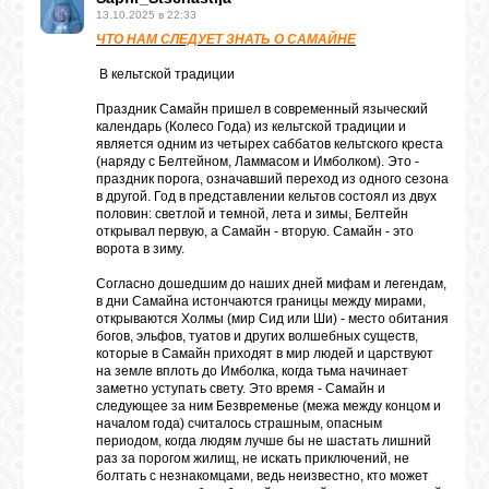
13.10.2025 в 22:33
ЧТО НАМ СЛЕДУЕТ ЗНАТЬ О САМАЙНЕ
В кельтской традиции
Праздник Самайн пришел в современный языческий
календарь (Колесо Года) из кельтской традиции и
является одним из четырех саббатов кельтского креста
(наряду с Белтейном, Ламмасом и Имболком). Это -
праздник порога, означавший переход из одного сезона
в другой. Год в представлении кельтов состоял из двух
половин: светлой и темной, лета и зимы, Белтейн
открывал первую, а Самайн - вторую. Самайн - это
ворота в зиму.
Согласно дошедшим до наших дней мифам и легендам,
в дни Самайна истончаются границы между мирами,
открываются Холмы (мир Сид или Ши) - место обитания
богов, эльфов, туатов и других волшебных существ,
которые в Самайн приходят в мир людей и царствуют
на земле вплоть до Имболка, когда тьма начинает
заметно уступать свету. Это время - Самайн и
следующее за ним Безвременье (межа между концом и
началом года) считалось страшным, опасным
периодом, когда людям лучше бы не шастать лишний
раз за порогом жилищ, не искать приключений, не
болтать с незнакомцами, ведь неизвестно, кто может