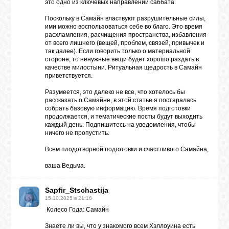
это одно из ключевых направлений саббата.
Поскольку в Самайн властвуют разрушительные силы,
ими можно воспользоваться себе во благо. Это время
расхламления, расчищения пространства, избавления
от всего лишнего (вещей, проблем, связей, привычек и
так далее). Если говорить только о материальной
стороне, то ненужные вещи будет хорошо раздать в
качестве милостыни. Ритуальная щедрость в Самайн
приветствуется.
Разумеется, это далеко не все, что хотелось бы
рассказать о Самайне, в этой статье я постаралась
собрать базовую информацию. Время подготовки
продолжается, и тематические посты будут выходить
каждый день. Подпишитесь на уведомления, чтобы
ничего не пропустить.
Всем плодотворной подготовки и счастливого Самайна,
ваша Ведьма.
Sapfir_Stschastija
15.10.2025 в 21:16
Колесо Года: Самайн
Знаете ли вы, что у знакомого всем Хэллоуина есть