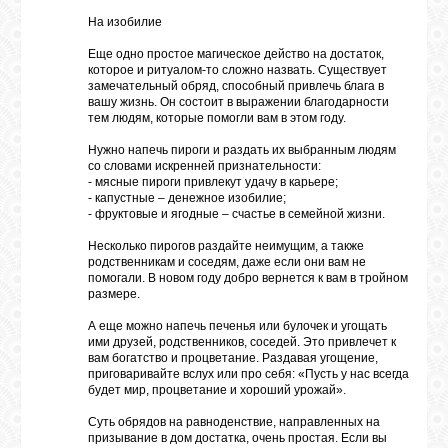
На изобилие
Еще одно простое магическое действо на достаток,
которое и ритуалом-то сложно назвать. Существует
замечательный обряд, способный привлечь блага в
вашу жизнь. Он состоит в выражении благодарности
тем людям, которые помогли вам в этом году.
Нужно напечь пироги и раздать их выбранным людям
со словами искренней признательности:
- мясные пироги привлекут удачу в карьере;
- капустные – денежное изобилие;
- фруктовые и ягодные – счастье в семейной жизни.
Несколько пирогов раздайте неимущим, а также
родственникам и соседям, даже если они вам не
помогали. В новом году добро вернется к вам в тройном
размере.
А еще можно напечь печенья или булочек и угощать
ими друзей, родственников, соседей. Это привлечет к
вам богатство и процветание. Раздавая угощение,
приговаривайте вслух или про себя: «Пусть у нас всегда
будет мир, процветание и хороший урожай».
Суть обрядов на равноденствие, направленных на
призывание в дом достатка, очень простая. Если вы