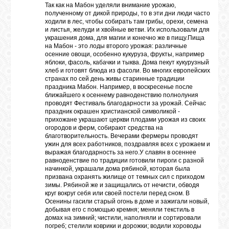
Так как на Мабон уделяли внимание урожаю,
полученному от дикой природы, то в эти дни люди часто
ходили в лес, чтобы собирать там грибы, орехи, семена
и листья, желуди и хвойные ветви. Их использовали для
украшения дома, для магии и конечно же в пищу.Пища
на Мабон - это лоды второго урожая: различные
осенние овощи, особенно кукуруза, фрукты, например
яблоки, фасоль, кабачки и тыква. Дома пекут кукурузный
хлеб и готовят блюда из фасоли. Во многих европейских
странах по сей день живы старинные традиции
праздника Мабон. Например, в воскресенье после
ближайшего к осеннему равноденствию полнолуния
проводят Фестиваль благодарности за урожай. Сейчас
праздник окрашен христианской символикой -
прихожане украшают церкви плодами урожая из своих
огородов и ферм, собирают средства на
благотворительность. Вечерами фермеры проводят
ужин для всех работников, поздравляя всех с урожаем и
выражая благодарность за него.У славян в осеннее
равноденствие по традиции готовили пироги с разной
начинкой, украшали дома рябиной, которая была
призвана охранять жилище от темных сил с приходом
зимы. Рябиной же и защищались от нечисти, обводя
круг вокруг себя или своей постели перед сном. В
Осенины гасили старый огонь в доме и зажигали новый,
добывая его с помощью кремня; меняли текстиль в
домах на зимний; чистили, наполняли и сортировали
погреб; стелили коврики и дорожки; водили хороводы