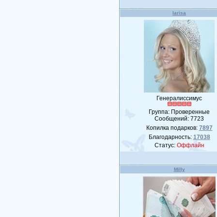
larisa
Генералиссимус
Группа: Проверенные
Сообщений:
7723
Копилка подарков:
7897
Благодарность:
17038
Статус:
Оффлайн
Milly