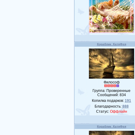
Кораблик_КатяФея
Философ
Группа: Проверенные
Сообщений:
834
Копилка подарков:
191
Благодарность:
888
Статус:
Оффлайн
Кораблик_КатяФея