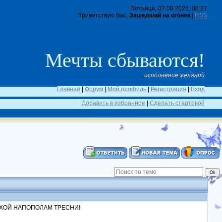
Пятница, 07.08.2026, 00:27
Приветствую Вас,
Зашедший на огонек
|
RSS
Мечты сбываются!
исполнение желаний
Главная
|
Форум
|
Мой профиль
|
Регистрация
|
Вход
Добавить в избранное
|
Сделать стартовой
ХОЙ НАПОПОЛАМ ТРЕСНИ!