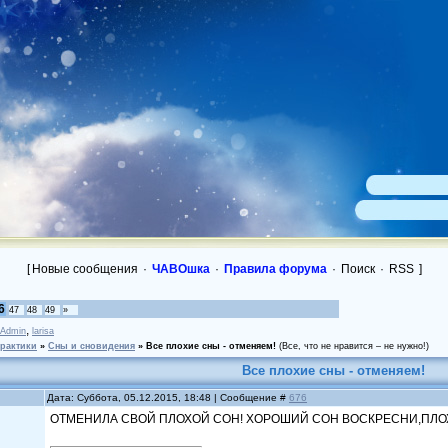
[
Новые сообщения
·
ЧАВОшка
·
Правила форума
·
Поиск
·
RSS
]
6
47
48
49
»
,
Admin
larisa
практики
»
Сны и сновидения
»
Все плохие сны - отменяем!
(Все, что не нравится – не нужно!)
Все плохие сны - отменяем!
Дата: Суббота, 05.12.2015, 18:48 | Сообщение #
676
ОТМЕНИЛА СВОЙ ПЛОХОЙ СОН! ХОРОШИЙ СОН ВОСКРЕСНИ,ПЛО