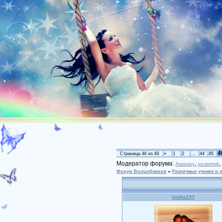
4
Страница
46
из
49
«
1
2
…
44
45
Модератор форума:
,
,
Anastasy
rozatempli
Форум Волшебников
»
Различные учения и 
iriska197