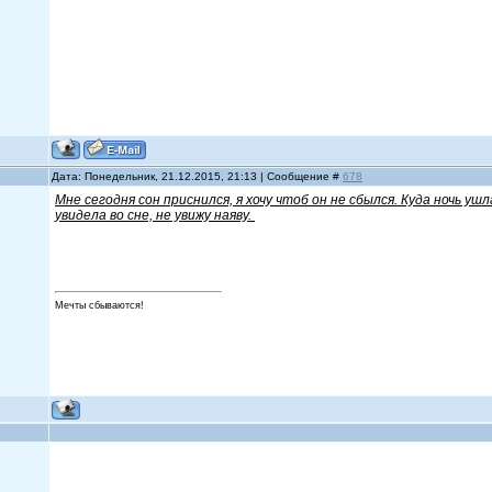
Дата: Понедельник, 21.12.2015, 21:13 | Сообщение #
678
Мне сегодня сон приснился, я хочу чтоб он не сбылся. Куда ночь уш
увидела во сне, не увижу наяву.
Мечты сбываются!