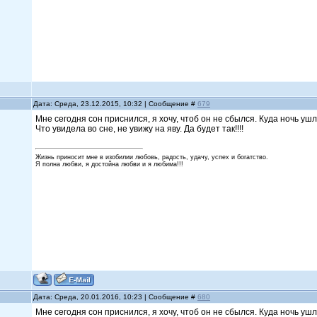
Дата: Среда, 23.12.2015, 10:32 | Сообщение #
679
Мне сегодня сон приснился, я хочу, чтоб он не сбылся. Куда ночь 
Что увидела во сне, не увижу на яву. Да будет так!!!!
Жизнь приносит мне в изобилии любовь, радость, удачу, успех и богатство.
Я полна любви, я достойна любви и я любима!!!
Дата: Среда, 20.01.2016, 10:23 | Сообщение #
680
Мне сегодня сон приснился, я хочу, чтоб он не сбылся. Куда ночь 