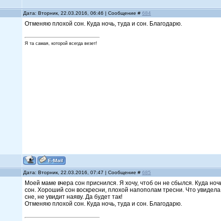
Дата: Вторник, 22.03.2016, 06:46 | Сообщение #
684
Отменяю плохой сон. Куда ночь, туда и сон. Благодарю.
Я та самая, которой всегда везет!
Дата: Вторник, 22.03.2016, 07:47 | Сообщение #
685
Моей маме вчера сон приснился. Я хочу, чтоб он не сбылся. Куда ноч
сон. Хороший сон воскресни, плохой напополам тресни. Что увидел
сне, не увидит наяву. Да будет так!
Отменяю плохой сон. Куда ночь, туда и сон. Благодарю.