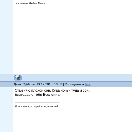
Вселенная Любит Меня!
Дата: Суббота, 19.12.2015, 13:03 | Сообщение #
677
Отменяю плохой сон. Куда ночь - туда и сон.
Благодарю тебя Вселенная.
Я та самая, которой всегда везет!