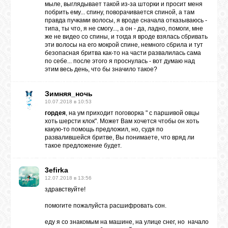
мыле, выглядывает такой из-за шторки и просит меня
побрить ему... спину, поворачивается спиной, а там
правда пучками волосы, я вроде сначала отказываюсь -
типа, ты что, я не смогу..., а он - да, ладно, помоги, мне
ВХОД
же не видео со спины, и тогда я вроде взялась сбривать
эти волосы на его мокрой спине, немного сбрила и тут
безопасная бритва как-то на части развалилась сама
по себе... после этого я проснулась - вот думаю над
этим весь день, что бы значило такое?
ВК
Зимняя_ночь
10.07.2018 в 10:53
GOOGLE+
гордея
, на ум приходит поговорка " с паршивой овцы
хоть шерсти клок". Может Вам хочется чтобы он хоть
какую-то помощь предложил, но, судя по
TWITTER
развалившейся бритве, Вы понимаете, что вряд ли
такое предложение будет.
FACEBOOK
3efirka
12.07.2018 в 13:56
здравствуйте!
помогите пожалуйста расшифровать сон.
еду я со знакомым на машине, на улице снег, но начало