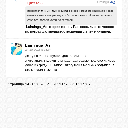
Laiminga_As
Цитата
(
)
приснился мне мой мужчина (мы в ссоре ) что я его прижимаю к себе
очень сильно и говорю ему что бы он не уходил . А он как то двояко
себя вёл ,то уйти хотел ,то остаться .
Laiminga_As
, скорее всего у Вас появились сомнения
по поводу дальнейших отношений с этим мужчиной.
Laiminga_As
24.10.2018 в 23:04
да тут и сна не нужно давно сомнения .
а что значит кормить младенца грудью . молоко лилось
даже из груди . Снилось что у меня мальчик родился . Я
его кормила грудью.
Страница
49
из
53
«
1
2
…
47
48
49
50
51
52
53
»