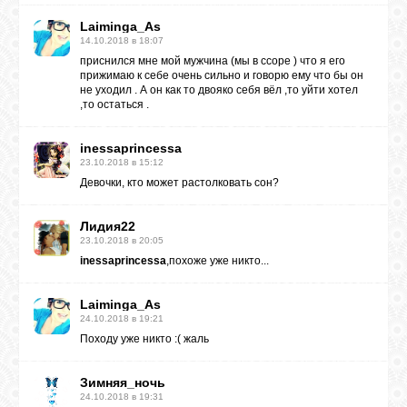
Laiminga_As
14.10.2018 в 18:07
приснился мне мой мужчина (мы в ссоре ) что я его
прижимаю к себе очень сильно и говорю ему что бы он
не уходил . А он как то двояко себя вёл ,то уйти хотел
,то остаться .
inessaprincessa
23.10.2018 в 15:12
Девочки, кто может растолковать сон?
Лидия22
23.10.2018 в 20:05
inessaprincessa
,похоже уже никто...
Laiminga_As
24.10.2018 в 19:21
Походу уже никто :( жаль
Зимняя_ночь
24.10.2018 в 19:31