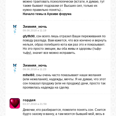
можно трактовать психологически (кстати, я думаю, тут
также бывают подсказки от Высших сил, только их
нужно правильно понять)...
ЛУНА
Начало темы в
Архиве форума
Зимняя_ночь
КАРТА
09.06.2018 в 11:19
ЖЕЛАНИЙ
gfylfk90
, сон всего лишь отразил Ваши переживания по
поводу разлада. Вам кажется, что все кончено и вернуть
нельзя, образ погибшего кота как раз это и показывает.
Но это просто эмоции, вы оба живы и здоровы (тьфу-
ФОРУМ
тьфу), значит все можно исправить.
Зимняя_ночь
ЧАТ
09.06.2018 в 11:23
mihel60
, сны очень часто показывают наши желания
(или нежелания), надежды, мечты. Я не думаю, что этот
СОННИК
сон показал продажу (или не продажу) дачи, просто так
проявилась надежда на сделку.
УСПЕХ
гордея
03.07.2018 в 21:59
Девочки, кто разбирается, помогите понять сон. Снится
будто захожу в ванну, а там моется бывший мой, весь в
ГОРОСКОП