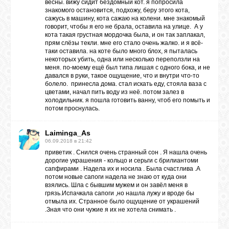
весны. вижу сидит бездомный кот. я попросила
знакомого остановится, подхожу, беру этого кота,
сажусь в машину, кота сажаю на колени. мне знакомый
говорит, чтобы я его не брала, оставила на улице. А у
кота такая грустная мордочка была, и он так заплакал,
прям слёзы текли. мне его стало очень жалко. и я всё-
таки оставила. на коте было много блох, я пыталась
некоторых убить, одна или несколько переползли на
меня. по-моему ещё был типа лишая с одного бока, и не
давался в руки, такое ощущение, что и внутри что-то
болело. принесла дома. стал искать еду, стояла ваза с
цветами, начал пить воду из неё. потом залез в
холодильник. я пошла готовить ванну, чтоб его помыть и
потом проснулась.
Laiminga_As
06.09.2018 в 21:42
приветик . Снился очень странный сон . Я нашла очень
дорогие украшения - кольцо и серьги с брилиантоми
сапфирами . Надела их и носила . Была счастлива .А
потом новые сапоги надела не знаю от куда они
взялись. Шла с бывшим мужем и он завёл меня в
грязь.Испачкала сапоги ,но нашла лужу и вроде бы
отмыла их. Странное было ощущение от украшений
.Зная что они чужие я их не хотела снимать .