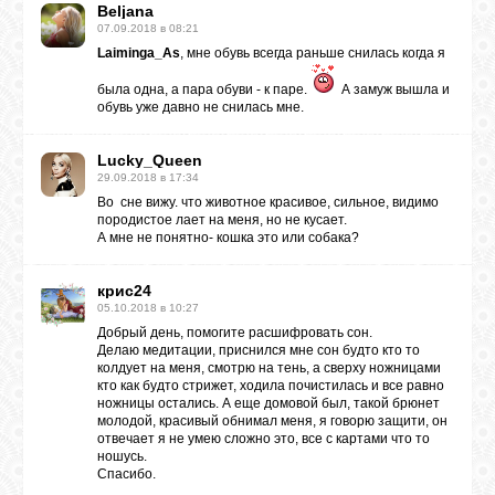
Beljana
07.09.2018 в 08:21
Laiminga_As
, мне обувь всегда раньше снилась когда я
была одна, а пара обуви - к паре.
А замуж вышла и
обувь уже давно не снилась мне.
Lucky_Queen
29.09.2018 в 17:34
Во сне вижу. что животное красивое, сильное, видимо
породистое лает на меня, но не кусает.
А мне не понятно- кошка это или собака?
крис24
05.10.2018 в 10:27
Добрый день, помогите расшифровать сон.
Делаю медитации, приснился мне сон будто кто то
колдует на меня, смотрю на тень, а сверху ножницами
кто как будто стрижет, ходила почистилась и все равно
ножницы остались. А еще домовой был, такой брюнет
молодой, красивый обнимал меня, я говорю защити, он
отвечает я не умею сложно это, все с картами что то
ношусь.
Спасибо.