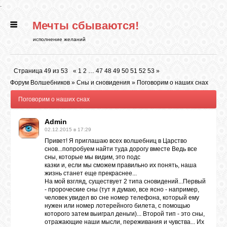
.
Мечты сбываются!
ГЛАВНАЯ
исполнение желаний
СТАТЬИ
Страница
49
из
53
«
1
2
…
47
48
49
50
51
52
53
»
Форум Волшебников
»
Сны и сновидения
»
Поговорим о наших снах
РИТУАЛЫ
Поговорим о наших снах
Admin
БИБЛИОТЕКА
02.12.2015 в 17:29
Привет! Я приглашаю всех волшебниц в Царство
снов...попробуем найти туда дорогу вместе Ведь все
ФЭН-ШУЙ
сны, которые мы видим, это подс
казки и, если мы сможем правильно их понять, наша
жизнь станет еще прекраснее...
На мой взгляд, существует 2 типа сновидений...Первый
КАРТИНКИ
- пророческие сны (тут я думаю, все ясно - например,
человек увидел во сне номер телефона, который ему
нужен или номер лотерейного билета, с помощью
которого затем выиграл деньги)... Второй тип - это сны,
ГАДАНИЯ
отражающие наши мысли, переживания и чувства... Их