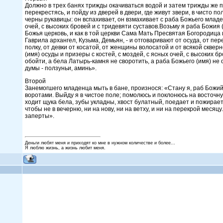
Должно в трех банях трижды окачиваться водой и затем трижды же про
перекрестясь, и пойду из дверей в двери, где живут звери, в чисто по
черны рукавицы: он вспахивает, он взмахивает с раба Божьего младен
очей, с высоких бровей и с тридевяти суставов.Возьму я раба Божия (
Божья церковь, и как в той церкви Сама Мать Пресвятая Богородица
Гаврила архангел, Кузьма, Демьян, - и отговаривают от осуда, от пер
полку, от девки от косатой, от женщины волосатой и от всякой сквер
(имя) осуды и призеры с костей, с моздей, с ясных очей, с высоких б
обойти, а бела Латырь-камня не своротить, а раба Божьего (имя) не о
думы - ползуньи, аминь».
Второй
Занемогшего младенца мыть в бане, произнося: «Стану я, раб Божий 
воротами. Выйду я в чистое поле; помолюсь и поклонюсь на восточн
ходит щука бела, зубы укладны, хвост булатный, поедает и пожирает 
чтобы не в вечерню, ни на нову, ни на ветху, и ни на перекрой месяцу
заперты».
Деньги любят меня и приходят ко мне в нужном количестве и более...
Я люблю жизнь, а жизнь любит меня.