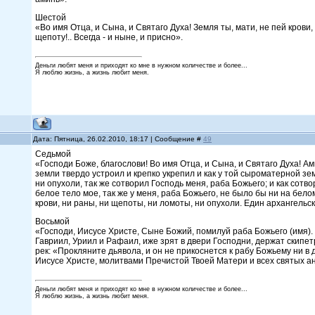
Шестой
«Во имя Отца, и Сына, и Святаго Духа! Земля ты, мати, не пей крови
щепоту!.. Всегда - и ныне, и присно».
Деньги любят меня и приходят ко мне в нужном количестве и более...
Я люблю жизнь, а жизнь любит меня.
Дата: Пятница, 26.02.2010, 18:17 | Сообщение #
49
Седьмой
«Господи Боже, благослови! Во имя Отца, и Сына, и Святаго Духа! Ам
земли твердо устроил и крепко укрепил и как у той сыроматерной зе
ни опухоли, так же сотворил Господь меня, раба Божьего; и как сотв
белое тело мое, так же у меня, раба Божьего, не было бы ни на бело
крови, ни раны, ни щепоты, ни ломоты, ни опухоли. Един архангельски
Восьмой
«Господи, Иисусе Христе, Сыне Божий, помилуй раба Божьего (имя). 
Гавриил, Уриил и Рафаил, иже зрят в двери Господни, держат скипет
рек: «Прокляните дьявола, и он не прикоснется к рабу Божьему ни в д
Иисусе Христе, молитвами Пречистой Твоей Матери и всех святых ангел
Деньги любят меня и приходят ко мне в нужном количестве и более...
Я люблю жизнь, а жизнь любит меня.