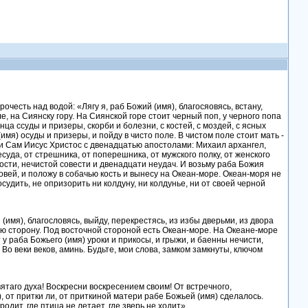
честь над водой: «Лягу я, раб Божий (имя), благосяовясь, встану,
ле, на Сиянску гору. На Сиянской горе стоит черный поп, у черного попа
ца ссуды и призеры, скорби и болезни, с костей, с моздей, с ясных
имя) осуды и призеры, и пойду в чисто поле. В чистом поле стоит мать -
 и Сам Иисус Христос с двенадцатью апостолами: Михаил архангел,
есуда, от стрешника, от поперешника, от мужского полку, от женского
ности, нечистой совести и двенадцати неудач. И возьму раба Божия
ровей, и положу в собачью кость и вынесу на Океан-море. Океан-моря не
судить, не опризорить ни колдуну, ни колдунье, ни от своей черной
(имя), благословясь, выйду, перекрестясь, из избы дверьми, из двора
ую сторону. Под восточной стороной есть Океан-море. На Океане-море
у раба Божьего (имя) уроки и прикосы, и грыжи, и баенны нечисти,
. Во веки веков, аминь. Будьте, мои слова, замком замкнуты, ключом
ятаго духа! Воскресни воскресением своим! От встречного,
, от притки ли, от приткиной матери рабе Божьей (имя) сделалось.
родит, где птица не летает, где зверь не ходит».