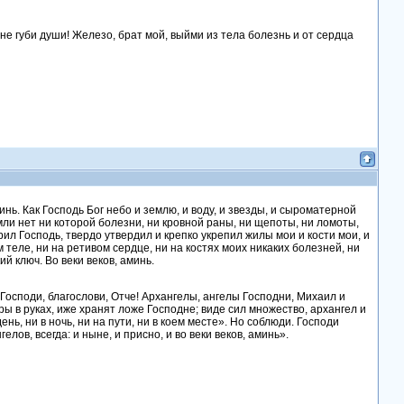
, не губи души! Железо, брат мой, выйми из тела болезнь и от сердца
инь. Как Господь Бог небо и землю, и воду, и звезды, и сыроматерной
мли нет ни которой болезни, ни кровной раны, ни щепоты, ни ломоты,
орил Господь, твердо утвердил и крепко укрепил жилы мои и кости мои, и
м теле, ни на ретивом сердце, ни на костях моих никаких болезней, ни
й ключ. Во веки веков, аминь.
Господи, благослови, Отче! Архангелы, ангелы Господни, Михаил и
ры в руках, иже хранят ложе Господне; виде сил множество, архангел и
ень, ни в ночь, ни на пути, ни в коем месте». Но соблюди. Господи
ов, всегда: и ныне, и присно, и во веки веков, аминь».