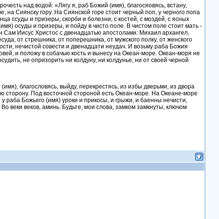
честь над водой: «Лягу я, раб Божий (имя), благосяовясь, встану,
ле, на Сиянску гору. На Сиянской горе стоит черный поп, у черного попа
ца ссуды и призеры, скорби и болезни, с костей, с моздей, с ясных
имя) осуды и призеры, и пойду в чисто поле. В чистом поле стоит мать -
 и Сам Иисус Христос с двенадцатью апостолами: Михаил архангел,
есуда, от стрешника, от поперешника, от мужского полку, от женского
ности, нечистой совести и двенадцати неудач. И возьму раба Божия
ровей, и положу в собачью кость и вынесу на Океан-море. Океан-моря не
судить, не опризорить ни колдуну, ни колдунье, ни от своей черной
(имя), благословясь, выйду, перекрестясь, из избы дверьми, из двора
ую сторону. Под восточной стороной есть Океан-море. На Океане-море
у раба Божьего (имя) уроки и прикосы, и грыжи, и баенны нечисти,
. Во веки веков, аминь. Будьте, мои слова, замком замкнуты, ключом