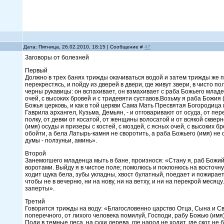
Дата: Пятница, 26.02.2010, 18:15 | Сообщение #
47
Заговоры от болезней
Первый
Должно в трех банях трижды окачиваться водой и затем трижды же про
перекрестясь, и пойду из дверей в двери, где живут звери, в чисто по
черны рукавицы: он вспахивает, он взмахивает с раба Божьего младен
очей, с высоких бровей и с тридевяти суставов.Возьму я раба Божия (
Божья церковь, и как в той церкви Сама Мать Пресвятая Богородица
Гаврила архангел, Кузьма, Демьян, - и отговаривают от осуда, от пер
полку, от девки от косатой, от женщины волосатой и от всякой сквер
(имя) осуды и призеры с костей, с моздей, с ясных очей, с высоких б
обойти, а бела Латырь-камня не своротить, а раба Божьего (имя) не о
думы - ползуньи, аминь».
Второй
Занемогшего младенца мыть в бане, произнося: «Стану я, раб Божий 
воротами. Выйду я в чистое поле; помолюсь и поклонюсь на восточн
ходит щука бела, зубы укладны, хвост булатный, поедает и пожирает 
чтобы не в вечерню, ни на нову, ни на ветху, и ни на перекрой месяцу
заперты».
Третий
Говорится трижды на воду: «Благословенно царство Отца, Сына и Св
поперечного, от лихого человека помилуй, Господи, рабу Божью (имя)
Поди в темные леса, на сухи дерева, где народ не ходит, где скот не б