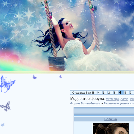
4
Страница
4
из
48
«
1
2
3
5
6
Модератор форума:
,
,
rozatempli
Admin
lar
Форум Волшебников
»
Различные учения и 
Белочка