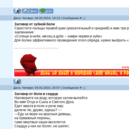
Дата: Четверг, 04.03.2010, 13:13 | Сообщение #
53
Заговор от зубной боли
Скрестите пальцы правой руки (указательный и средний) и ими три р
заклинание:
«Солнце в небе, месяц в дубе – замри червяк в зубе»
Для более эффективного проведения этого обряда, нужно выбрать 
Дата: Четверг, 04.03.2010, 20:57 | Сообщение #
54
Заговор от боли в сердце
Наговорите на воду, которую затем выпейте.
Во имя Отца и Сына и Святого Духа.
Едет мертв в поле и рече ему:
далече ли, друже, едешь? —
—Еду за море на красныя девицы,
на бумажныя перины;
тамо мертвые наши веселятся.
Сердца у них не болят, не шипят,