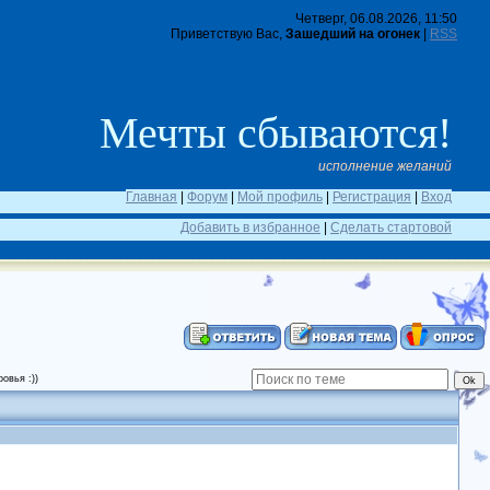
Четверг, 06.08.2026, 11:50
Приветствую Вас,
Зашедший на огонек
|
RSS
Мечты сбываются!
исполнение желаний
Главная
|
Форум
|
Мой профиль
|
Регистрация
|
Вход
Добавить в избранное
|
Сделать стартовой
овья :))