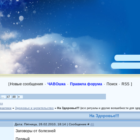
[
Новые сообщения
·
ЧАВОшка
·
Правила форума
·
Поиск
·
RSS
]
…
47
48
»
isa
практики
»
Здоровье и целительство
»
На Здоровье!!!
(все ритуалы и другие волшебности для здор
На Здоровье!!!
Дата: Пятница, 26.02.2010, 18:14 | Сообщение #
46
Заговоры от болезней
Первый