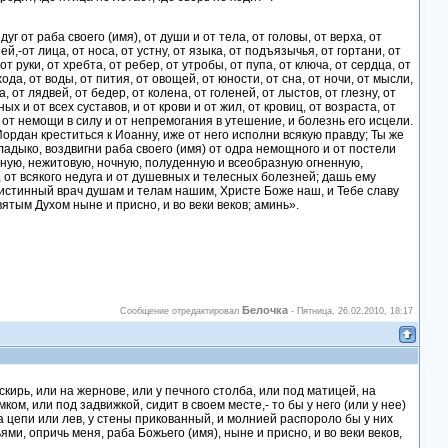
от раба своего (имя), от души и от тела, от головы, от верха, от
шей,-от лица, от носа, от устну, от языка, от подъязычья, от гортани, от
от руки, от хребта, от ребер, от утробы, от пупа, от ключа, от сердца, от
хода, от воды, от пития, от овощей, от юности, от сна, от ночи, от мысли,
, от лядвей, от бедер, от колена, от голеней, от лыстов, от глезну, от
х и от всех суставов, и от крови и от жил, от кровиц, от возраста, от
и от немощи в силу и от непремогания в утешение, и болезнь его исцели.
ордан креститься к Иоанну, иже от него исполни всякую правду; Ты же
адыко, воздвигни раба своего (имя) от одра немощного и от постели
есную, нежитовую, ночную, полуденную и всеобразную огненную,
 от всякого недуга и от душевных и телесных болезней; дашь ему
и истинный врач душам и телам нашим, Христе Боже наш, и Тебе славу
тым Духом ныне и присно, и во веки веков; аминь».
Белочка
Сообщение отредактировал
-
Пятница, 26.02.2010, 18:17
скирь, или на жернове, или у печного столба, или под матицей, на
мком, или под задвижкой, сидит в своем месте,- то бы у него (или у нее)
на цепи или лев, у стены прикованный, и молнией распороло бы у них
ми, опричь меня, раба Божьего (имя), ныне и присно, и во веки веков,