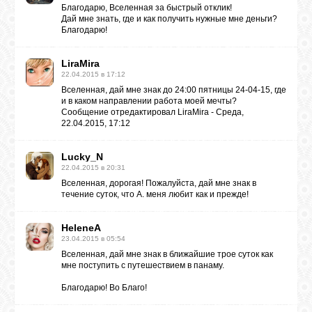
Благодарю, Вселенная за быстрый отклик!
Дай мне знать, где и как получить нужные мне деньги?
Благодарю!
ВХОД
LiraMira
22.04.2015 в 17:12
Вселенная, дай мне знак до 24:00 пятницы 24-04-15, где
ВК
и в каком направлении работа моей мечты?
Сообщение отредактировал
LiraMira
-
Среда,
22.04.2015, 17:12
GOOGLE+
Lucky_N
22.04.2015 в 20:31
Вселенная, дорогая! Пожалуйста, дай мне знак в
TWITTER
течение суток, что А. меня любит как и прежде!
HeleneA
FACEBOOK
23.04.2015 в 05:54
Вселенная, дай мне знак в ближайшие трое суток как
мне поступить с путешествием в панаму.
Благодарю! Во Благо!