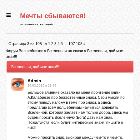
.
Мечты сбываются!
ГЛАВНАЯ
исполнение желаний
СТАТЬИ
Страница
3
из
108
«
1
2
3
4
5
…
107
108
»
Форум Волшебников
»
Вселенная на связи
»
Вселенная, дай мне
РИТУАЛЫ
знак!!!
Вселенная, дай мне знак!!!
БИБЛИОТЕКА
Admin
29.03.2015 в 21:49
Большое влияние оказало на меня прочтение книги
ФЭН-ШУЙ
А.Калабрезе про божественные знаки. Свои мысли по
этому поводу изложу в теме про знаки, а здесь
предлагаю всем волшебникам научиться доверять
Вселенной, которая желает нам только добра, здесь мы
КАРТИНКИ
будем просить Вселенную (Бога) дать нам знак.
Пожалуйста, если будут интересные знаки, пишите о
них!!
ГАДАНИЯ
Можно просить знак, выбирая между чем-то и чем-то,