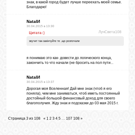
знак, в какой город будет лучше переехать моей семье.
Благодарю!
NatalИ
30.04.2015 в 13:30
ЛучСвета108
Цитата
(
)
звучит так-закiнчуйте те ,що розпочали
я понимаю это как- довести до логического конца,
закончить то что начали (не бросить на пол пути...
NatalИ
30.04.2015 в 13:37
Дорогая моя Вселенная! Дай мне знак (чтоб я его
поняла), чем мне заниматься, чтоб иметь постоянный
достойный большой финансовый доход для своего
благополучия. Жду знак и подсказки до 03 мая 2015 г.
Страница
3
из
108
«
1
2
3
4
5
…
107
108
»