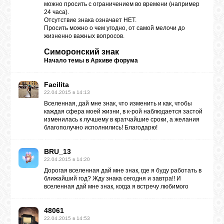
можно просить с ограничением во времени (например
24 часа).
Отсутствие знака означает НЕТ.
ЛУНА
Просить можно о чем угодно, от самой мелочи до
жизненно важных вопросов.
Симоронский знак
КАРТА
Начало темы в
Архиве форума
ЖЕЛАНИЙ
Facilita
22.04.2015 в 14:13
ФОРУМ
Вселенная, дай мне знак, что изменить и как, чтобы
каждая сфера моей жизни, в к-рой наблюдается застой
изменилась к лучшему в кратчайшие сроки, а желания
ЧАТ
благополучно исполнились! Благодарю!
BRU_13
СОННИК
22.04.2015 в 14:20
Дорогая вселенная дай мне знак, где я буду работать в
ближайший год? Жду знака сегодня и завтра!! И
вселенная дай мне знак, когда я встречу любимого
УСПЕХ
48061
22.04.2015 в 14:53
ГОРОСКОП