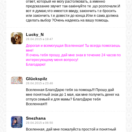
ответ, который не могу растолковать, а именно
предсказание звучит так-закiнчуйте те ,що розпочали.И
вот я думаю,что имеется ввиду, закончить т.е бросить
или закончить т.е довести до конца.Или я сама должна
сделать выбор ?Очень надеюсь на вашу помощь.
Lucky_N
28.04.2015 в 19:47
Дорогая и всемогущая Вселенная! Ты всегда помогаешь
мне!
Я очень тебя прошу, дай мне знак в течение 24 часов по
интересующему меня вопросу!
Благодарю!
Glückspilz
28.04.2015 в 23:46
Вселенная БлагоДарю тебя за помощь!!! Прошу дай
мне понятный знак до 1 мая, как мне получить денег на
отпуск семьей и для мамы? БлагоДарю тебя
Вселенная!!!
Snezhana
29.04.2015 в 06:50
Вселенная, дай мне пожалуйста простой и понятный