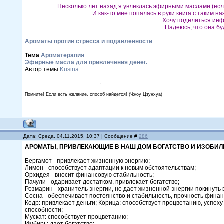
Несколько лет назад я увлеклась эфирными маслами (если 
И как-то мне попалась в руки книга с таким 
Хочу поделиться инф
Надеюсь, что она бу
Ароматы против стресса и подавленности
Тема
Ароматерапия
Эфирные масла для привлечения денег.
Автор темы
Kusina
Помните! Если есть желание, способ найдётся! (Чжоу Цзунхуа)
Дата: Среда, 04.11.2015, 10:37 | Сообщение #
286
АРОМАТЫ, ПРИВЛЕКАЮЩИЕ В НАШ ДОМ БОГАТСТВО И ИЗОБИЛ
Бергамот - привлекает жизненную энергию;
Лимон - способствует адаптации к новым обстоятельствам;
Орхидея - вносит финансовую стабильность;
Пачули - одаривает достатком, привлекает богатство;
Розмарин - хранитель энергии, не дает жизненной энергии покинуть 
Сосна - обеспечивает постоянство и стабильность, прочность фина
Кедр: привлекает деньги; Корица: способствует процветанию, успеху
способности;
Мускат: способствует процветанию;