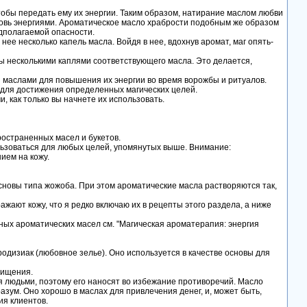
тобы передать ему их энергии. Таким образом, натирание маслом любви
овь энергиями. Ароматическое масло храбрости подобным же образом
едполагаемой опасности.
нее несколько капель масла. Войдя в нее, вдохнув аромат, маг опять-
ы несколькими каплями соответствующего масла. Это делается,
 маслами для повышения их энергии во время ворожбы и ритуалов.
 для достижения определенных магических целей.
 как только вы начнете их использовать.
остраненных масел и букетов.
льзоваться для любых целей, упомянутых выше. Внимание:
ием на кожу.
основы типа жожоба. При этом ароматические масла растворяются так,
ают кожу, что я редко включаю их в рецепты этого раздела, а ниже
ых ароматических масел см. "Магическая ароматерапия: энергия
дизиак (любовное зелье). Оно используется в качестве основы для
чищения.
людьми, поэтому его наносят во избежание противоречий. Масло
разум. Оно хорошо в маслах для привлечения денег, и, может быть,
ия клиентов.