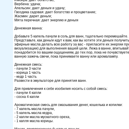
Имбирь: дает богатство;
Вербена: удача;
Апельсин: дает деньги и удачу;
Гвоздика садовая: дает богатство и процветание;
Жасмин: дарит деньги;
Мята перечная: дает энергию и деньги
Денежная ванна:
Добавьте 5 капель пачули в соль для ванн, тщательно перемешайте.
Представьте, как деньги идут к вам, как вы хотите эти деньги получ
эфирные масла делать всю работу за вас - пригласите их энергии пр
визуализации) для выполнения вашей цели. Лежа в ванне, впитывайт
понадобится по вашим ощущениям, до тех пор, пока не почувствуете
ванную зажечь свечи, пока принимаете ванну или аромалампу.
Денежная смесь:
- пачули 3 части
- корица 1 часть
- кедр 1 часть
Развести в эмульгаторе для принятия ванн.
Для привлечения к себе изобилия носить с собой смесь:
- пачули 4 капли
- сосна 4 капли
Ароматическая смесь для смазывания денег, кошелька и копилки:
- 7 капель масла пачули,
- 5 капель масла кедра,
- 2 капли масла мускатного ореха,
- 1 капля масла корицы.