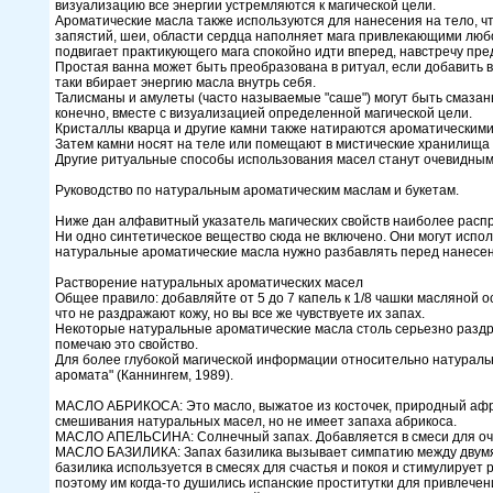
визуализацию все энергии устремляются к магической цели.
Ароматические масла также используются для нанесения на тело, ч
запястий, шеи, области сердца наполняет мага привлекающими люб
подвигает практикующего мага спокойно идти вперед, навстречу пр
Простая ванна может быть преобразована в ритуал, если добавить в 
таки вбирает энергию масла внутрь себя.
Талисманы и амулеты (часто называемые "саше") могут быть смазан
конечно, вместе с визуализацией определенной магической цели.
Кристаллы кварца и другие камни также натираются ароматическими
Затем камни носят на теле или помещают в мистические хранилища
Другие ритуальные способы использования масел станут очевидными,
Руководство по натуральным ароматическим маслам и букетам.
Ниже дан алфавитный указатель магических свойств наиболее распр
Ни одно синтетическое вещество сюда не включено. Они могут испо
натуральные ароматические масла нужно разбавлять перед нанесен
Растворение натуральных ароматических масел
Общее правило: добавляйте от 5 до 7 капель к 1/8 чашки масляной 
что не раздражают кожу, но вы все же чувствуете их запах.
Некоторые натуральные ароматические масла столь серьезно раздраж
помечаю это свойство.
Для более глубокой магической информации относительно натуральн
аромата" (Каннингем, 1989).
МАСЛО АБРИКОСА: Это масло, выжатое из косточек, природный афро
смешивания натуральных масел, но не имеет запаха абрикоса.
МАСЛО АПЕЛЬСИНА: Солнечный запах. Добавляется в смеси для о
МАСЛО БАЗИЛИКА: Запах базилика вызывает симпатию между двумя 
базилика используется в смесях для счастья и покоя и стимулирует 
поэтому им когда-то душились испанские проститутки для привлечен