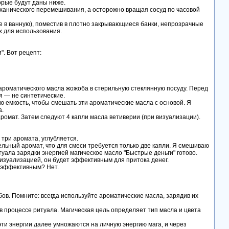
орые будут даны ниже.
еханического перемешивания, а осторожно вращая сосуд по часовой
 не в ванную), поместив в плотно закрывающиеся банки, непрозрачные
х для использования.
". Вот рецепт:
 ароматического масла жожоба в стерильную стеклянную посуду. Перед
я — не синтетические.
ю емкость, чтобы смешать эти ароматические масла с основой. Я
а.
ромат. Затем следуют 4 капли масла ветиверии (при визуализации).
 три аромата, углубляется.
льный аромат, что для смеси требуется только две капли. Я смешиваю
туала зарядки энергией магическое масло "Быстрые деньги" готово.
изуализацией, он будет эффективным для притока денег.
о эффективным? Нет.
в. Помните: всегда используйте ароматические масла, зарядив их
в процессе ритуала. Магическая цель определяет тип масла и цвета
эти энергии далее умножаются на личную энергию мага, и через