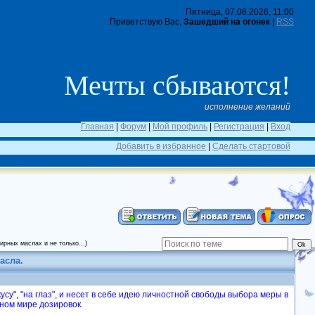
Пятница, 07.08.2026, 11:00
Приветствую Вас,
Зашедший на огонек
|
RSS
Мечты сбываются!
исполнение желаний
Главная
|
Форум
|
Мой профиль
|
Регистрация
|
Вход
Добавить в избранное
|
Сделать стартовой
рных маслах и не только...)
асла.
усу", "на глаз", и несет в себе идею личностной свободы выбора меры в
ном мире дозировок.