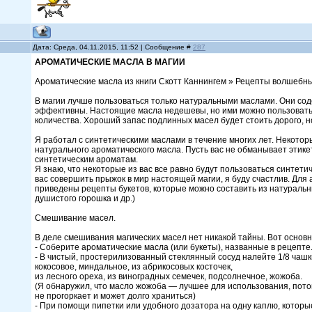
Дата: Среда, 04.11.2015, 11:52 | Сообщение #
287
АРОМАТИЧЕСКИЕ МАСЛА В МАГИИ
Ароматические масла из книги Скотт Каннингем » Рецепты волшебн
В магии лучше пользоваться только натуральными маслами. Они сод
эффективны. Настоящие масла недешевы, но ими можно пользоватьс
количества. Хороший запас подлинных масел будет стоить дорого, н
Я работал с синтетическими маслами в течение многих лет. Некото
натурального ароматического масла. Пусть вас не обманывает этике
синтетическим ароматам.
Я знаю, что некоторые из вас все равно будут пользоваться синтети
вас совершить прыжок в мир настоящей магии, я буду счастлив. Для
приведены рецепты букетов, которые можно составить из натуральны
душистого горошка и др.)
Смешивание масел.
В деле смешивания магических масел нет никакой тайны. Вот основн
- Соберите ароматические масла (или букеты), названные в рецепте
- В чистый, простерилизованный стеклянный сосуд налейте 1/8 чаш
кокосовое, миндальное, из абрикосовых косточек,
из лесного ореха, из виноградных семечек, подсолнечное, жожоба.
(Я обнаружил, что масло жожоба — лучшее для использования, потом
не прогоркает и может долго храниться)
- При помощи пипетки или удобного дозатора на одну каплю, которы