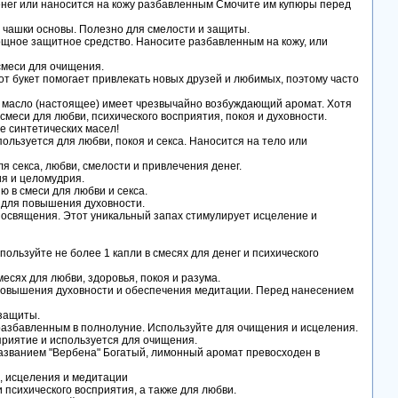
ег или наносится на кожу разбавленным Смочите им купюры перед
 чашки основы. Полезно для смелости и защиты.
щное защитное средство. Наносите разбавленным на кожу, или
меси для очищения.
букет помогает привлекать новых друзей и любимых, поэтому часто
асло (настоящее) имеет чрезвычайно возбуждающий аромат. Хотя
смеси для любви, психического восприятия, покоя и духовности.
е синтетических масел!
ьзуется для любви, покоя и секса. Наносится на тело или
секса, любви, смелости и привлечения денег.
я и целомудрия.
в смеси для любви и секса.
 для повышения духовности.
священия. Этот уникальный запах стимулирует исцеление и
ьзуйте не более 1 капли в смесях для денег и психического
сях для любви, здоровья, покоя и разума.
повышения духовности и обеспечения медитации. Перед нанесением
защиты.
азбавленным в полнолуние. Используйте для очищения и исцеления.
иятие и используется для очищения.
анием "Вербена" Богатый, лимонный аромат превосходен в
, исцеления и медитации
психического восприятия, а также для любви.