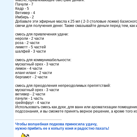
Масло, привлекающее быстрые деньги:
Пачули - 7
Кедр - 5
Ветивер - 4
Имбирь - 2
Добавьте эти эфирные масла к 25 мл ( 2-3 столовые ложки) базисног
свечи для получения денег. Также смазывайте деньги перед тем, как 
смесь для привлечения удачи:
нероли - 2 части
роза - 2 части
лиметт - 5 частей
шалфей - 3 части
смесь для коммуникабельности:
мускатный орех - 3 части
лимон - 4 части
иланг-иланг - 2 части
бергамот - 2 части
смесь для преодоления непреодолимых препятствий:
мускатный орех - 3 части
ветивер - 2 части
пачули - 1 часть
грейпфрут - 4 части
Использовать смесь как духи, для ванн или ароматизации помещени
подсознания, и вы сможете принять верное решение, а кроме того и
Чтобы волшебная подкова приносила удачу,
нужно прибить ее к копыту коня и радостно пахать!