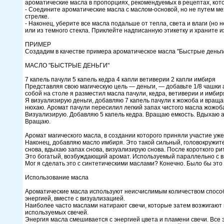
ароматические масла в пропорциях, рекомендуемых в рецептах, кот
- Соедините ароматические масла с маслом-основой, но не путем м
стрелке.
- Наконец, уберите все масла подальше от тепла, света и влаги (но
или из темного стекла. Приклейте надписанную этикетку и храните и
ПРИМЕР
Создадим в качестве примера ароматическое масла "Быстрые деньги
МАСЛО "БЫСТРЫЕ ДЕНЬГИ"
7 капель пачули 5 капель кедра 4 капли ветиверии 2 капли имбиря
Представляя свою магическую цель — деньги, — добавьте 1/8 чашки
собой на столе я разместил масла пачули, кедра, ветиверии и имбир
Я визуализирую деньги, добавляю 7 капель пачули к жожоба и враща
нюхаю. Аромат пачули пересилил легкий запах чистого масла жожоб
Визуализирую. Добавляю 5 капель кедра. Вращаю емкость. Вдыхаю а
Вращаю.
Аромат магического масла, в создании которого приняли участие уже
Наконец, добавляю масло имбиря. Это такой сильный, головокружите
снова, вдыхаю запах снова, визуализирую снова. После короткого ри
Это богатый, возбуждающий аромат. Используемый параллельно с в
Мог я сделать это с синтетическими маслами? Конечно. Было бы эт
Использование масла
Ароматические масла используют неисчислимым количеством способо
энергией, вместе с визуализацией.
Наиболее часто маслами натирают свечи, которые затем возжигают 
используемых свечей.
Энергия масла смешивается с энергией цвета и пламени свечи. Все 