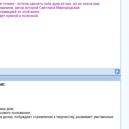
точнее - хотела сделать себе духи из них, но не знала как).
названием, автор которой Светлана Миргородская.
ормацией из этой книги.
дет нужной и полезной.
ИЕ:
ваш дом;
нсового положения;
 в делах, побуждает стремление к творчеству, развивает умственные