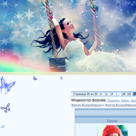
2
Страница
20
из
20
«
1
2
…
18
19
Модератор форума:
,
,
Anastasy
Admin
lari
Форум Волшебников
»
Форум Волшебников
Kusina