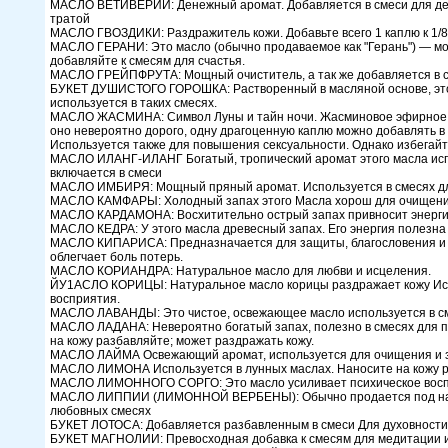
МАСЛО ВЕТИВЕРИИ: Денежный аромат. Добавляется в смеси для ден
тратой
МАСЛО ГВОЗДИКИ: Раздражитель кожи. Добавьте всего 1 каплю к 1/8
МАСЛО ГЕРАНИ: Это масло (обычно продаваемое как "Герань") — мо
добавляйте к смесям для счастья.
МАСЛО ГРЕЙПФРУТА: Мощный очиститель, а так же добавляется в с
БУКЕТ ДУШИСТОГО ГОРОШКА: Растворенный в масляной основе, этот 
используется в таких смесях.
МАСЛО ЖАСМИНА: Символ Луны и тайн ночи. Жасминовое эфирное м
оно невероятно дорого, одну драгоценную каплю можно добавлять в 
Используется также для повышения сексуальности. Однако избегайт
МАСЛО ИЛАНГ-ИЛАНГ Богатый, тропический аромат этого масла испол
включается в смеси
МАСЛО ИМБИРЯ: Мощный пряный аромат. Используется в смесях для 
МАСЛО КАМФАРЫ: Холодный запах этого Масла хорош для очищени
МАСЛО КАРДАМОНА: Восхитительно острый запах привносит энергию 
МАСЛО КЕДРА: У этого масла древесный запах. Его энергия полезна
МАСЛО КИПАРИСА: Предназначается для защиты, благословения и о
облегчает боль потерь.
МАСЛО КОРИАНДРА: Натуральное масло для любви и исцеления.
ЙУ1АСЛО КОРИЦЫ: Натуральное масло корицы раздражает кожу Испол
восприятия.
МАСЛО ЛАВАНДЫ: Это чистое, освежающее масло используется в сме
МАСЛО ЛАДАНА: Невероятно богатый запах, полезно в смесях для 
на кожу разбавляйте; может раздражать кожу.
МАСЛО ЛАЙМА Освежающий аромат, используется для очищения и 
МАСЛО ЛИМОНА Используется в лунных маслах. Наносите на кожу р
МАСЛО ЛИМОННОГО СОРГО: Это масло усиливает психическое воспр
МАСЛО ЛИППИИ (ЛИМОННОЙ ВЕРБЕНЫ): Обычно продается под назв
любовных смесях
БУКЕТ ЛОТОСА: Добавляется разбавленным в смеси Для духовности
БУКЕТ МАГНОЛИИ: Превосходная добавка к смесям для медитации и 