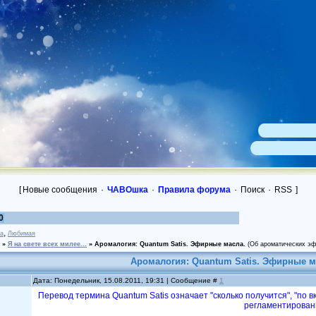
[
Новые сообщения
·
ЧАВОшка
·
Правила форума
·
Поиск
·
RSS
]
0
,
sa
Любимая
»
Я на свете всех милее...
»
Аромалогия: Quantum Satis. Эфирные масла.
(Об ароматических эфи
Аромалогия: Quantum Satis. Эфирные м
Дата: Понедельник, 15.08.2011, 19:31 | Сообщение #
1
Перевод термина Quantum Satis означает "сколько получится", "по вк
регламентирован