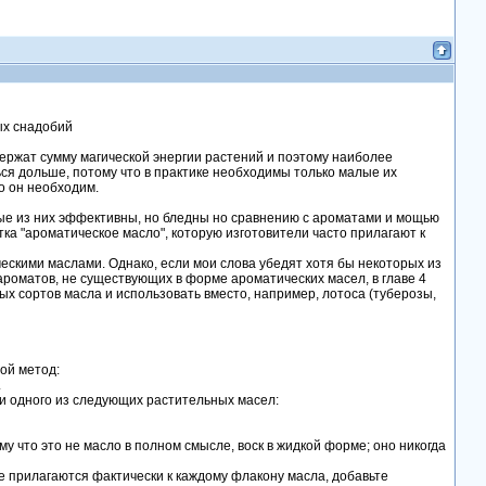
ых снадобий
ержат сумму магической энергии растений и поэтому наиболее
я дольше, потому что в практике необходимы только малые их
о он необходим.
рые из них эффективны, но бледны но сравнению с ароматами и мощью
тка "ароматическое масло", которую изготовители часто прилагают к
ческими маслами. Однако, если мои слова убедят хотя бы некоторых из
 ароматов, не существующих в форме ароматических масел, в главе 4
х сортов масла и использовать вместо, например, лотоса (туберозы,
ой метод:
.
ки одного из следующих растительных масел:
у что это не масло в полном смысле, воск в жидкой форме; оно никогда
е прилагаются фактически к каждому флакону масла, добавьте