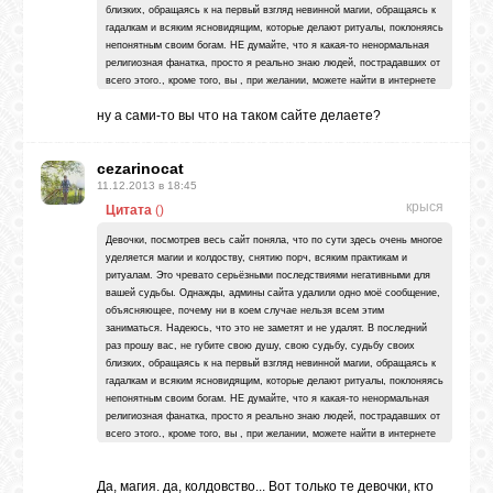
близких, обращаясь к на первый взгляд невинной магии, обращаясь к
гадалкам и всяким ясновидящим, которые делают ритуалы, поклоняясь
непонятным своим богам. НЕ думайте, что я какая-то ненормальная
ВХОД
религиозная фанатка, просто я реально знаю людей, пострадавших от
всего этого., кроме того, вы , при желании, можете найти в интернете
истории разных людей, увлекающиеся в той или иной мере
ну а сами-то вы что на таком сайте делаете?
колдоством, восточными практиками, медитацией, самовнушением,
возможно, они вас остановят. Желаю всем понять, как это всё опасно,
как осуждается в христианстве (фактичски на уровне убийства
ВК
cezarinocat
человека).
11.12.2013 в 18:45
крыся
Цитата
(
)
GOOGLE+
Девочки, посмотрев весь сайт поняла, что по сути здесь очень многое
уделяется магии и колдоству, снятию порч, всяким практикам и
ритуалам. Это чревато серьёзными последствиями негативными для
TWITTER
вашей судьбы. Однажды, админы сайта удалили одно моё сообщение,
объясняющее, почему ни в коем случае нельзя всем этим
заниматься. Надеюсь, что это не заметят и не удалят. В последний
раз прошу вас, не губите свою душу, свою судьбу, судьбу своих
FACEBOOK
близких, обращаясь к на первый взгляд невинной магии, обращаясь к
гадалкам и всяким ясновидящим, которые делают ритуалы, поклоняясь
непонятным своим богам. НЕ думайте, что я какая-то ненормальная
религиозная фанатка, просто я реально знаю людей, пострадавших от
всего этого., кроме того, вы , при желании, можете найти в интернете
истории разных людей, увлекающиеся в той или иной мере
колдоством, восточными практиками, медитацией, самовнушением,
Да, магия. да, колдовство... Вот только те девочки, кто
возможно, они вас остановят. Желаю всем понять, как это всё опасно,