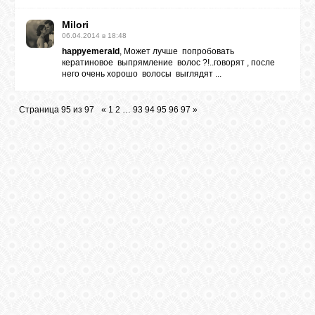
Milori
06.04.2014 в 18:48
happyemerald
, Может лучше попробовать
кератиновое выпрямление волос ?!..говорят , после
него очень хорошо волосы выглядят ...
Страница
95
из
97
«
1
2
…
93
94
95
96
97
»