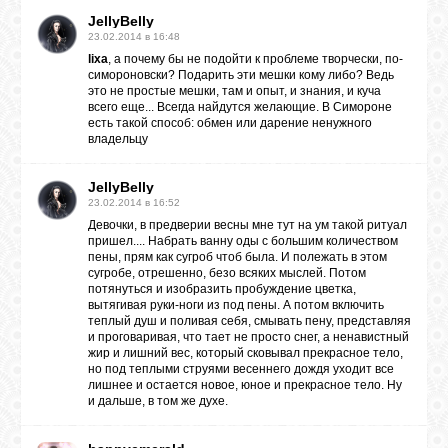
JellyBelly
23.02.2014 в 16:48
lixa
, а почему бы не подойти к проблеме творчески, по-
симороновски? Подарить эти мешки кому либо? Ведь
это не простые мешки, там и опыт, и знания, и куча
всего еще... Всегда найдутся желающие. В Симороне
есть такой способ: обмен или дарение ненужного
владельцу
JellyBelly
23.02.2014 в 16:52
Девочки, в предверии весны мне тут на ум такой ритуал
пришел.... Набрать ванну оды с большим количеством
пены, прям как сугроб чтоб была. И полежать в этом
сугробе, отрешенно, безо всяких мыслей. Потом
потянуться и изобразить пробуждение цветка,
вытягивая руки-ноги из под пены. А потом включить
теплый душ и поливая себя, смывать пену, представляя
и проговаривая, что тает не просто снег, а ненавистный
жир и лишний вес, который сковывал прекрасное тело,
но под теплыми струями весеннего дождя уходит все
лишнее и остается новое, юное и прекрасное тело. Ну
и дальше, в том же духе.