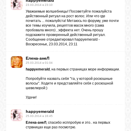
happyemerald
23.03.2014 в 23:10
Уважаемые волшебницы! Посоветуйте пожалуйста
действенный ритуал на рост волос. Или что где
почитать ... пожалуйста! Метаюсь по форуму, уже почти
все темы изучила, рецептов масок много (сама
пробовала много) , эффекта нет. Очень прошу
подскажите проверенный действенный ритуал.
Сообщение отредактировал
happyemerald
-
Воскресенье, 23.03.2014, 23:11
Елена-анеЛ
25.03.2014 в 01:04
happyemerald
, на первых страницах море информации.
Попробуйте назвать себя "та, у которой роскошные
волосы". Ходите и представляйте себя с роскошной
шевелюрой:)
Удачи!
happyemerald
25.03.2014 в 16:45
Елена-анеЛ
, спасибо исппробую и это.. на первых
стрвницах еще раз посмотрю.