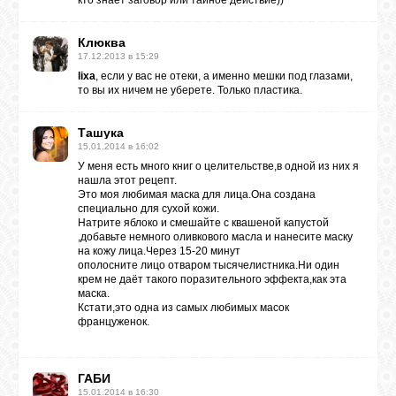
кто знает заговор или тайное действие))
Клюква
17.12.2013 в 15:29
lixa
, если у вас не отеки, а именно мешки под глазами,
то вы их ничем не уберете. Только пластика.
Ташука
15.01.2014 в 16:02
У меня есть много книг о целительстве,в одной из них я
нашла этот рецепт.
Это моя любимая маска для лица.Она создана
специально для сухой кожи.
Натрите яблоко и смешайте с квашеной капустой
,добавьте немного оливкового масла и нанесите маску
на кожу лица.Через 15-20 минут
ополосните лицо отваром тысячелистника.Ни один
крем не даёт такого поразительного эффекта,как эта
маска.
Кстати,это одна из самых любимых масок
француженок.
ГАБИ
15.01.2014 в 16:30