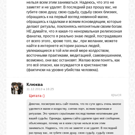
нельзя всем этим заниматься. Надеюсь, что это не
заметят и не удалят. В последний раз прошу вас, не
губите свою душу, свою судьбу, судьбу своих близких,
ЛУНА
обращаясь к на первый взгляд невинной магии,
обращаясь к гадалкам и всяким ясновидящим, которые
делают ритуалы, поклоняясь непонятным своим богам.
НЕ думайте, что я какая-то ненормальная религиозная
КАРТА
фанатка, просто я реально знаю людей, пострадавших
ЖЕЛАНИЙ
от всего этого., кроме того, вы , при желании, можете
найти в интернете истории разных людей,
увлекающиеся в той или иной мере колдоством,
восточными практиками, медитацией, самовнушением,
ФОРУМ
возможно, они вас остановят. Желаю всем понять, как
это всё опасно, как осуждается в христианстве
(фактичски на уровне убийства человека).
ЧАТ
Клюква
11.12.2013 в 16:25
крыся
СОННИК
Цитата
(
)
Девочки, посмотрев весь сайт поняла, что по сути здесь очень многое
уделяется магии и колдоству, снятию порч, всяким практикам и
ритуалам. Это чревато серьёзными последствиями негативными для
УСПЕХ
вашей судьбы. Однажды, админы сайта удалили одно моё сообщение,
объясняющее, почему ни в коем случае нельзя всем этим
заниматься. Надеюсь, что это не заметят и не удалят. В последний
раз прошу вас, не губите свою душу, свою судьбу, судьбу своих
ГОРОСКОП