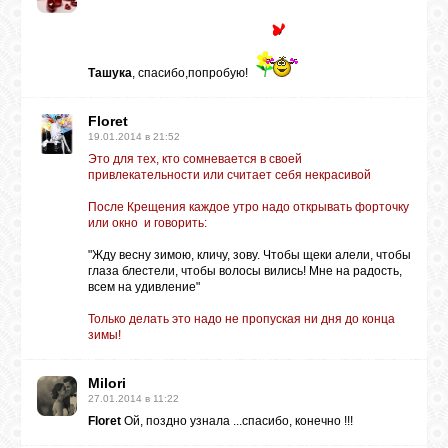
Ташука
, спасибо,попробую!
Floret
19.01.2014 в 21:52
Это для тех, кто сомневается в своей
привлекательности или считает себя некрасивой
После Крещения каждое утро надо открывать форточку
или окно и говорить:
"Жду весну зимою, кличу, зову. Чтобы щеки алели, чтобы
глаза блестели, чтобы волосы вились! Мне на радость,
всем на удивление"
Только делать это надо не пропуская ни дня до конца
зимы!
Milori
27.01.2014 в 11:22
Floret
Ой, поздно узнала ...спасибо, конечно !!!