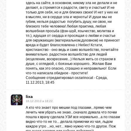
здесь на сайте, в основном, никому зла не делали и не
как осуждается в христианстве (фактичски на уровне убийства
делают, а стремятся к радости, свету и счастью! И не
человека).
только для себя, но и для близких своих! И нет у них ни
в мыслях, ни в сердце зла и черноты! И души мы не
губим, нельзя радостью погубить душу, ни свою, ни
близкого тебе человека! Любая практика, любая
волшебная просьба (фэн-шуй, язычество, молитва и
тп.), идущая от сердца и просящая о любви и счастье
для окружающих (материальном,духовном) не принесет
вреда и будет благословлена с Небес! Кстати,
христианство - оно ведь и само волшебство, почитайте
внимательно. радостное волшебство для людей
(исцеление, воскресение...) Нельзя жить со страхом в
душе, с оглядкой, с боязнью хорошего.. Желаю Вам
понять, как это опасно, страшно и неправильно! Если
что-то написала обидное - простите!
Сообщение отредактировал
cezarinocat
-
Среда,
11.12.2013, 18:45
lixa
16.12.2013 в 18:22
А кто что знает про мешки под глазами...прямо чем
лечить чем убрать не знаю...сначало думала что почки
пошла к врачу сделала УЗИ все нормально...а по глазам
видно что-то не то... делала примочки из чая, льдом
каждое утро ...но, нет... явно нужно что-то другое. Пож