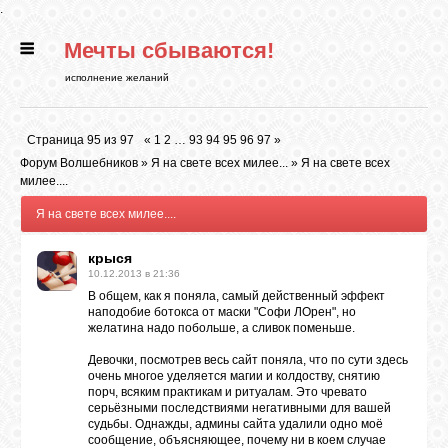
.
Мечты сбываются!
ГЛАВНАЯ
исполнение желаний
СТАТЬИ
Страница
95
из
97
«
1
2
…
93
94
95
96
97
»
Форум Волшебников
»
Я на свете всех милее...
»
Я на свете всех
РИТУАЛЫ
милее....
Я на свете всех милее....
БИБЛИОТЕКА
крыся
10.12.2013 в 21:36
В общем, как я поняла, самый действенный эффект
ФЭН-ШУЙ
наподобие ботокса от маски "Софи ЛОрен", но
желатина надо побольше, а сливок поменьше.
Девочки, посмотрев весь сайт поняла, что по сути здесь
КАРТИНКИ
очень многое уделяется магии и колдоству, снятию
порч, всяким практикам и ритуалам. Это чревато
серьёзными последствиями негативными для вашей
судьбы. Однажды, админы сайта удалили одно моё
ГАДАНИЯ
сообщение, объясняющее, почему ни в коем случае