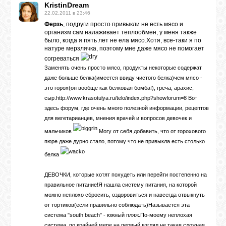
KristinDream
22.02.2011 в 23:46
Ферзь
, подруги просто привыкли не есть мясо и
организм сам налаживает теплообмен, у меня также
было, когда я пять лет не ела мясо.Хотя, все-таки я по
натуре мерзлячка, поэтому мне даже мясо не помогает
согреваться
Заменять очень просто мясо, продукты некоторые содержат
даже больше белка(имеется ввиду чистого белка)чем мясо -
это горох(он вообще как белковая бомба!), греча, арахис,
сыр.http://www.krasotulya.ru/telo/index.php?showforum=8 Вот
здесь форум, где очень много полезной информации, рецептов
для вегетарианцев, мнения врачей и вопросов девочек и
мальчиков
Могу от себя добавить, что от горохового
пюре даже дурно стало, потому что не привыкла есть столько
белка
ДЕВОЧКИ, которые хотят похудеть или перейти постепенно на
правильное питание!Я нашла систему питания, на которой
можно неплохо сбросить, оздоровиться и навсегда отвыкнуть
от тортиков(если правильно соблюдать)Называется эта
система "south beach" - южный пляж.По-моему неплохая
система, по крайней мере на первый взгляд не такая сложная,