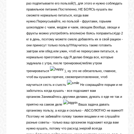
раз подпитываете его пользой(!), для этого и нужно соблюдать
правильное питание.Постепенно, НЕ БОЯСЬ кушать вы
сможете нормально питаться, когда вам
нужно.Перекусывайте, но пользой - фруктами, горьким
шоколадом с чаем, медом и чаем, овощем.Вообще, овощи и
фрукты можно употреблять вполне(не боясь поправиться)до 2
кг в день, поэтому можете смело добавлять их в свой рацион -
они принесут только пользу!!!Научитесь также готовить
завтрак или обед или ужин, чтоб не перекусами питаться, а
нормально приготовить еду.Я делаю блюда все, которые
задумала с утра, после тренировки(люблю утром
тренироваться
), ну это не обязательно, главное,
чтоб вы кушали горячее, свежеприготовленное, чтоб
научиться сесть и съесть
Не сокращайте порции и не
заботьтесь когда кушать - все подскажет вам
организм.Занимайтесь другими делами, думать о еде не так и
приятно на самом деле
Ваша задача давать
организму пользу, а когда и сколько - АБСОЛЮТНО не важно!!!
Поэтому не забивайте голову такими вещами и не слушайте
разные советы - только ваш оргазнизм подскажет когда вам
нужно кушать, потому что расход энергий всегда