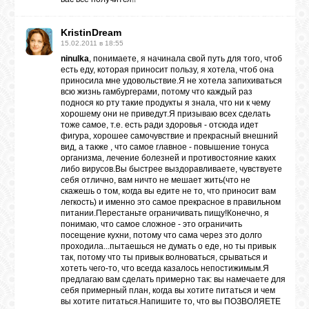
KristinDream
ЛУНА
15.02.2011 в 18:55
ninulka
, понимаете, я начинала свой путь для того, чтоб
есть еду, которая приносит пользу, я хотела, чтоб она
КАРТА
приносила мне удовольствие.Я не хотела запихиваться
ЖЕЛАНИЙ
всю жизнь гамбургерами, потому что каждый раз
поднося ко рту такие продукты я знала, что ни к чему
хорошему они не приведут.Я призываю всех сделать
тоже самое, т.е. есть ради здоровья - отсюда идет
ФОРУМ
фигура, хорошее самочувствие и прекрасный внешний
вид, а также , что самое главное - повышение тонуса
организма, лечение болезней и противостояние каких
либо вирусов.Вы быстрее выздоравливаете, чувствуете
ЧАТ
себя отлично, вам ничто не мешает жить(что не
скажешь о том, когда вы едите не то, что приносит вам
легкость) и именно это самое прекрасное в правильном
питании.Перестаньте ограничивать пищу!Конечно, я
СОННИК
понимаю, что самое сложное - это ограничить
посещение кухни, потому что сама через это долго
проходила...пытаешься не думать о еде, но ты привык
так, потому что ты привык волноваться, срываться и
УСПЕХ
хотеть чего-то, что всегда казалось непостижимым.Я
предлагаю вам сделать примерно так: вы намечаете для
себя примерный план, когда вы хотите питаться и чем
вы хотите питаться.Напишите то, что вы ПОЗВОЛЯЕТЕ
ГОРОСКОП