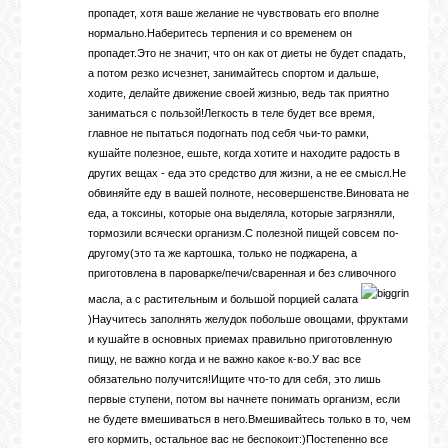
пропадет, хотя ваше желание не чувствовать его вполне
нормально.Наберитесь терпения и со временем он
пропадет.Это не значит, что он как от диеты не будет спадать,
а потом резко исчезнет, занимайтесь спортом и дальше,
ходите, делайте движение своей жизнью, ведь так приятно
заниматься с пользой!Легкость в теле будет все время,
главное не пытаться подогнать под себя чьи-то рамки,
кушайте полезное, ешьте, когда хотите и находите радость в
других вещах - еда это средство для жизни, а не ее смысл.Не
обвиняйте еду в вашей полноте, несовершенстве.Виновата не
еда, а токсины, которые она выделяла, которые загрязняли,
тормозили всячески организм.С полезной пищей совсем по-
другому(это та же картошка, только не поджарена, а
приготовлена в пароварке/печи/сваренная и без сливочного
масла, а с растительным и большой порцией салата
)Научитесь заполнять желудок побольше овощами, фруктами
и кушайте в основных приемах правильно приготовленную
пищу, не важно когда и не важно какое к-во.У вас все
обязательно получится!Ищите что-то для себя, это лишь
первые ступени, потом вы начнете понимать организм, если
не будете вмешиваться в него.Вмешивайтесь только в то, чем
его кормить, остальное вас не беспокоит:)Постепенно все