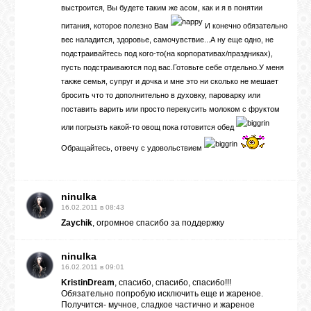
выстроится, Вы будете таким же асом, как и я в понятии
питания, которое полезно Вам
И конечно обязательно
вес наладится, здоровье, самочувствие...А ну еще одно, не
подстраивайтесь под кого-то(на корпоративах/праздниках),
пусть подстраиваются под вас.Готовьте себе отдельно.У меня
также семья, супруг и дочка и мне это ни сколько не мешает
бросить что то дополнительно в духовку, пароварку или
поставить варить или просто перекусить молоком с фруктом
или погрызть какой-то овощ пока готовится обед
Обращайтесь, отвечу с удовольствием
ninulka
16.02.2011 в 08:43
Zaychik
, огромное спасибо за поддержку
ninulka
16.02.2011 в 09:01
KristinDream
, спасибо, спасибо, спасибо!!!
Обязательно попробую исключить еще и жареное.
Получится- мучное, сладкое частично и жареное