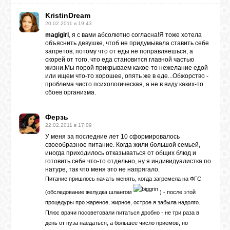
KristinDream
20.02.2011 в 19:43
magigirl
, я с вами абсолютно согласна!Я тоже хотела
объяснить девушке, чтоб не придумывала ставить себе
запретов, потому что от еды не поправляешься, а
скорей от того, что еда становится главной частью
жизни.Мы порой прикрываем какое-то нежелание едой
или ищем что-то хорошее, опять же в еде...Обжорство -
проблема чисто психологическая, а не в виду каких-то
сбоев организма.
Ферзь
22.02.2011 в 17:09
У меня за последние лет 10 сформировалось
своеобразное питание. Когда жили большой семьей,
иногда приходилось отказываться от общих блюд и
готовить себе что-то отдельно, ну я индивидуалистка по
натуре, так что меня это не напрягало.
Питание пришлось начать менять, когда загремела на ФГС
(обследование желудка шлангом
) - после этой
процедуры про жареное, жирное, острое я забыла надолго.
Плюс врачи посоветовали питаться дробно - не три раза в
день от пуза наедаться, а большее число приемов, но