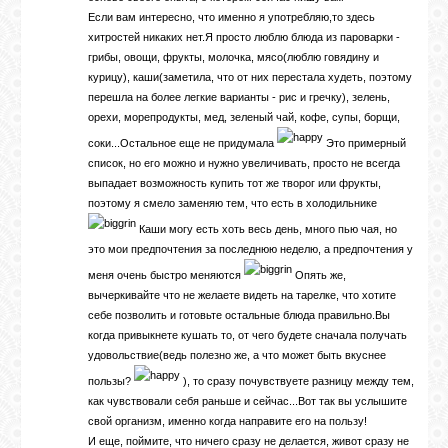
Если вам интересно, что именно я употребляю,то здесь
хитростей никаких нет.Я просто люблю блюда из пароварки -
грибы, овощи, фрукты, молочка, мясо(люблю говядину и
курицу), каши(заметила, что от них перестала худеть, поэтому
перешла на более легкие варианты - рис и гречку), зелень,
орехи, морепродукты, мед, зеленый чай, кофе, супы, борщи,
соки...Остальное еще не придумала
Это примерный
список, но его можно и нужно увеличивать, просто не всегда
выпадает возможность купить тот же творог или фрукты,
поэтому я смело заменяю тем, что есть в холодильнике
Каши могу есть хоть весь день, много пью чая, но
это мои предпочтения за последнюю неделю, а предпочтения у
меня очень быстро меняются
Опять же,
вычеркивайте что не желаете видеть на тарелке, что хотите
себе позволить и готовьте остальные блюда правильно.Вы
когда привыкнете кушать то, от чего будете сначала получать
удовольствие(ведь полезно же, а что может быть вкуснее
пользы?
), то сразу почувствуете разницу между тем,
как чувствовали себя раньше и сейчас...Вот так вы услышите
свой организм, именно когда направите его на пользу!
И еще, поймите, что ничего сразу не делается, живот сразу не