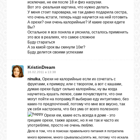
исключаю, не ем после 18 и физ нагрузки.
Вот это -реальная картина, что нужно делать
У меня стоит пароварка, не так давно подарила сестра,
что очень кстати, теперь надо научится на ней готовить
А орехи? они очень калорийные? И какие орехи едите
Вы?
Остальное я все поняла и уяснила, осталось применить
это все в реалиях, что самое сложное
Буду стараться
А за какой срок вы скинули 10кг?
Буду делится своими успехами
KristinDream
16.02.2011 в 13:38
ninulka
, Орехи не калорийные если их сочетать с
фруктами, к примеру, или с творогом, а вот с кашами,
думаю орехи будут сильно калорийны, ну вы когда
научитесь кушать легкое, сами почувствуете, что они
могут пойти на поправку.Я выбираю еду интуитивно, без
каких-то предпочтений, потому что мне все вкусно, так
уж себя настроила, что без ума от всего полезного
Орехи ем, какие есть всегда в доме - это
грецкие орехи, также арахис, но я не так и часто их
употребляю, просто не очень люблю.
Дело в том, что в поисках правильного питания я потратила
много времени, много срывалась(опять же, потому что искала