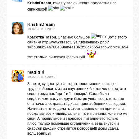
KristinDream
, какая у вас линеечка прелестная со
свинюшкой
KristinDream
19.02.2011 в 20:35
Красотка_Мэри
, Спасибо большое
Вот с этого
сайтика http://www.krasotulya.ru/telo/index.php?
s=6b3b6b94a700e39aaf4a1862f58c7665&showtopic=1694
тут столько линеечек красивых!!!
magigirl
19.02.2011 в 20:50
Знаете, существует авторитарное мнение, что вес
трудно сбросить из-за внутренних блоков человека, это
своего рода как "щит" и "панцырь". Сама была
свидетелем, как у подруги быстро ушел вес, как только
она начала сокращать дистанцию в общении с людьми.
Начинать что-то делать стоит с выявления причины, а
поскольку все индивидуальны, то и причины, конечно же,
свои. А правильное и здоровое питание-это только
плюс, только поменьше ограничений, ведь внутри и
снаружи каждый стремится к свободе!!! Всем удачи,
волшебницы!