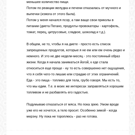
меньшее количество пищи.
Потом по реакции желудка и печени отказалась от мучного и
выпечки (изжога от этого была).
Потом у меня начался псор, а там ваще свои приколы в
питании (диета Пегано, продукты-провокаторы - картофель,
томат, перец, цитрусовые, сладкое, шоколад и т.д.).
В общем, не то, чтобы я на диете - просто есть список
запрещенных продуктов, которые я не ем или ем очень редко и
немного. И это не две недели-месяц - это постоянный образ
жизни. Когда я начала заниматься йогой, к еде стала
относиться еще проще - ну то есть совершенно нет ощущения,
что я себя чего-то лишаю или страдаю от этих ограничений.
Еда - это пища - топливо для тела, грубо говоря. Мы есть то,
что мы едим. Т.е. в моих же интересах заправляться хорошим
топливом и не разбавлять его гадостью.
Подумываю отказаться от мяса. Но пока зрею. Умом вроде
уже его не хочется, а тело просит. Особенно зимой - когда
мерзну. Ну пока не тороплюсь - раз не готова.