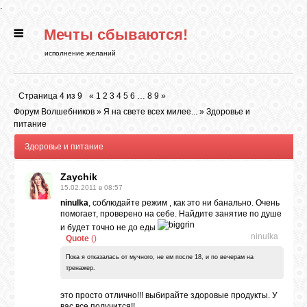
.
Мечты сбываются!
ГЛАВНАЯ
исполнение желаний
СТАТЬИ
Страница
4
из
9
«
1
2
3
4
5
6
…
8
9
»
Форум Волшебников
»
Я на свете всех милее...
»
Здоровье и
РИТУАЛЫ
питание
Здоровье и питание
БИБЛИОТЕКА
Zaychik
15.02.2011 в 08:57
ninulka
, соблюдайте режим , как это ни банально. Очень
ФЭН-ШУЙ
помогает, проверено на себе. Найдите занятие по душе
и будет точно не до еды
ninulka
Quote
(
)
КАРТИНКИ
Пока я отказалась от мучного, не ем после 18, и по вечерам на
тренажер.
это просто отлично!!! выбирайте здоровые продукты. У
ГАДАНИЯ
вас все получится!!