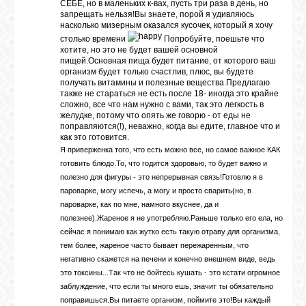
СЕБЕ, но в маленьких к-вах, пусть три раза в день, но
запрещать нельзя!Вы знаете, порой я удивляюсь
насколько мизерным оказался кусочек, который я хочу
столько времени
Попробуйте, поешьте что
ВХОД
хотите, но это не будет вашей основной
пищей.Основная пища будет питание, от которого ваш
организм будет только счастлив, плюс, вы будете
получать витамины и полезные вещества.Предлагаю
также не стараться не есть после 18- иногда это крайне
ВК
сложно, все что нам нужно с вами, так это легкость в
желудке, потому что опять же говорю - от еды не
поправляются(!), неважно, когда вы едите, главное что и
как это готовится.
GOOGLE+
Я приверженка того, что есть можно все, но самое важное КАК
готовить блюдо.То, что годится здоровью, то будет важно и
полезно для фигуры - это непрерывная связь!Готовлю я в
TWITTER
пароварке, могу испечь, а могу и просто сварить(но, в
пароварке, как по мне, намного вкуснее, да и
полезнее).Жареное я не употребляю.Раньше только его ела, но
FACEBOOK
сейчас я понимаю как жутко есть такую отраву для организма,
тем более, жареное часто бывает пережаренным, что
негативно скажется на печени и конечно внешнем виде, ведь
это токсины...Так что не бойтесь кушать - это кстати огромное
заблуждение, что если ты много ешь, значит ты обязательно
поправишься.Вы питаете организм, поймите это!Вы каждый