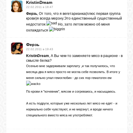
KristinDream
22.02.2011 в 18:47
Ферзь
, От того, что я вегетарианка(плюс первая группа
крови)я всегда мерзну.Это единственный существенный
недостаток
Но, зато летом можно об меня
охлаждаться
Ферзь
22.02.2011 в 19:43
KristinDream
, А Вы чем-то заменяете мясо в рационе - в
смысле белка?
Осенью мне задерживали зарплату ,и так получилось, что
месяца два я мясо просто не могла себе позволить. В итоге у
меня сильно упал гемоглобин - до сих пор гематоген ем
По крови я "кочевник", мясом и согреваюсь, и насыщаюсь.
А есть подруги, которые уже несколько лет мясо не едят - и
нормально себя чувствуют, и не мерзнут, и вроде ничего
специального вместо мяса не употребляют.