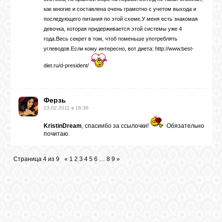
как многие и составлена очень грамотно с учетом выхода и
последующего питания по этой схеме.У меня есть знакомая
девочка, которая придерживается этой системы уже 4
года.Весь секрет в том, чтоб поменьше употреблять
углеводов.Если кому интересно, вот диета: http://www.best-
diet.ru/d-president/
Ферзь
23.02.2011 в 16:36
KristinDream
, спасиибо за ссылочки!
Обязательно
почитаю.
Страница
4
из
9
«
1
2
3
4
5
6
…
8
9
»