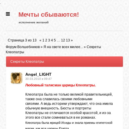
.
Мечты сбываются!
ГЛАВНАЯ
исполнение желаний
СТАТЬИ
Страница
3
из
13
«
1
2
3
4
5
…
12
13
»
Форум Волшебников
»
Я на свете всех милее...
»
Секреты
РИТУАЛЫ
Клеопатры
Секреты Клеопатры
БИБЛИОТЕКА
Angel_LIGHT
30.03.2010 в 09:47
Любовный талисман царицы Клеопатры.
ФЭН-ШУЙ
Клеопатра была не только великой правительницей,
также она славилась своими любовными
связями. А ведь историки утверждают, что она имела
КАРТИНКИ
обычную внешность. Бюсты и портреты
Клеопатры не отличаются особой красотой, и из-за
этого все стали сомневаться в ее романах.
Клеопатра была жрицей Исиды и знала приемы египетской
ГАДАНИЯ
магии, как все царицы Египта.