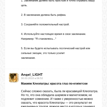
1. Заклинание должно быть простым и точно отражать вашу
цель.
2. В заклинании должна быть рифма.
3. Сохраняйте положительный настрой.
4. Используйте настоящее время в свое заклинании.
Например: "Я становлюсь..."
5. Если вы будете испытывать поэтический настрой или
сильные эмоции, это только усилит
заклинание.
Angel_LIGHT
30.03.2010 в 09:52
Макияж Клеопатры: красота глаз по-египетски
Сейчас сложно сказать, была ли красавицей Клеопатра.
Но то, что она обладала шармом и магнетизмом, не
подлежит сомнению. И также с уверенностью можно
сказать, что красота Клеопатры — это результат ее
ежедневных трудов, важное место в которых занимал