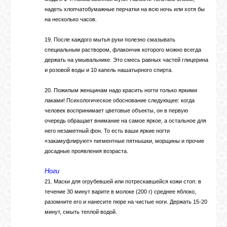
надеть хлопчатобумажные перчатки на всю ночь или хотя бы
на несколько часов.
19. После каждого мытья руки полезно смазывать
специальным раствором, флакончик которого можно всегда
держать на умывальнике. Это смесь равных частей глицерина
и розовой воды и 10 капель нашатырного спирта.
20. Пожилым женщинам надо красить ногти только яркими
лаками! Психологическое обоснование следующее: когда
человек воспринимает цветовые объекты, он в первую
очередь обращает внимание на самое яркое, а остальное для
него незаметный фон. То есть ваши яркие ногти
«закамуфлируют» пигментные пятнышки, морщины и прочие
досадные проявления возраста.
Ноги
21. Маски для огрубевшей или потрескавшейся кожи стоп: в
течение 30 минут варите в молоке (200 г) среднее яблоко,
разомните его и нанесите пюре на чистые ноги. Держать 15-20
минут, смыть теплой водой.