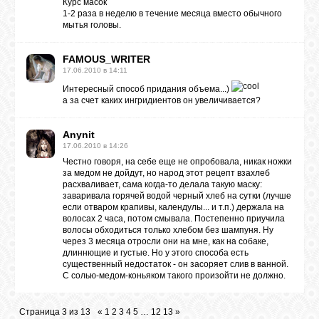
Курс масок
1-2 раза в неделю в течение месяца вместо обычного
мытья головы.
FAMOUS_WRITER
17.06.2010 в 14:11
Интересный способ придания объема...)
а за счет каких ингридиентов он увеличивается?
Anynit
17.06.2010 в 14:26
Честно говоря, на себе еще не опробовала, никак ножки
за медом не дойдут, но народ этот рецепт взахлеб
расхваливает, сама когда-то делала такую маску:
заваривала горячей водой черный хлеб на сутки (лучше
если отваром крапивы, календулы... и т.п.) держала на
волосах 2 часа, потом смывала. Постепенно приучила
волосы обходиться только хлебом без шампуня. Ну
через 3 месяца отросли они на мне, как на собаке,
длиннющие и густые. Но у этого способа есть
существенный недостаток - он засоряет слив в ванной.
С солью-медом-коньяком такого произойти не должно.
Страница
3
из
13
«
1
2
3
4
5
…
12
13
»