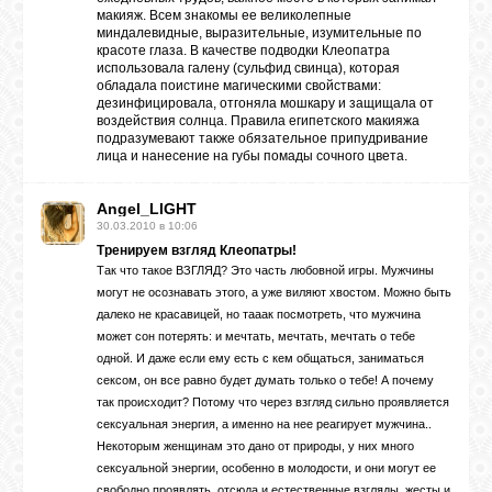
макияж. Всем знакомы ее великолепные
миндалевидные, выразительные, изумительные по
красоте глаза. В качестве подводки Клеопатра
использовала галену (сульфид свинца), которая
обладала поистине магическими свойствами:
дезинфицировала, отгоняла мошкару и защищала от
воздействия солнца. Правила египетского макияжа
подразумевают также обязательное припудривание
лица и нанесение на губы помады сочного цвета.
Angel_LIGHT
30.03.2010 в 10:06
Тренируем взгляд Клеопатры!
Так что такое ВЗГЛЯД? Это часть любовной игры. Мужчины
могут не осознавать этого, а уже виляют хвостом. Можно быть
далеко не красавицей, но тааак посмотреть, что мужчина
может сон потерять: и мечтать, мечтать, мечтать о тебе
одной. И даже если ему есть с кем общаться, заниматься
сексом, он все равно будет думать только о тебе! А почему
так происходит? Потому что через взгляд сильно проявляется
сексуальная энергия, а именно на нее реагирует мужчина..
Некоторым женщинам это дано от природы, у них много
сексуальной энергии, особенно в молодости, и они могут ее
свободно проявлять, отсюда и естественные взгляды, жесты и