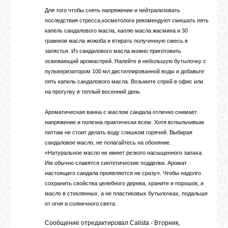
Для того чтобы снять напряжение и нейтрализовать
последствия стресса,косметологи рекомендуют смешать пять
капель сандалового масла, каплю масла жасмина и 30
граммов масла жожоба и втирать полученную смесь в
запястья. Из сандалового масла можно приготовить
освежающий аро­ма­спрей. Налейте в небольшую бутылочку с
пульверизатором 100 мл дистиллированной воды и добавьте
пять капель сандалового масла. Возьмите спрей в офис или
на прогулку в теплый весенний день.
Ароматическая ванна с маслом сандала отлично снимает
напряжение и полезна практически всем. Хотя вспыльчивым
питтам не стоит делать воду слишком горячей. Выбирая
сандаловое масло, не полагайтесь на обоняние.
«Натуральное масло не имеет резкого насыщенного запаха.
Им обычно славятся син­те­ти­че­ские подделки. Аромат
настоящего сандала проявляется не сразу». Чтобы надолго
сохранить свойства целебного дерева, храните и порошок, и
масло в стеклянных, а не пластиковых бутылочках, подальше
от огня и солнечного света.
Сообщение отредактировал
Calista
-
Вторник,