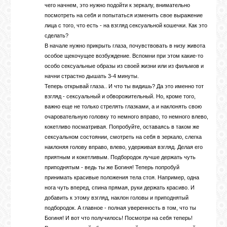
чего начнем, это нужно подойти к зеркалу, внимательно
посмотреть на себя и попытаться изменить свое выражение
лица с того, что есть - на взгляд сексуальной кошечки. Как это
сделать?
В начале нужно прикрыть глаза, почувствовать в низу живота
особое щекочущее возбуждение. Вспомни при этом какие-то
особо сексуальные образы из своей жизни или из фильмов и
начни страстно дышать 3-4 минуты.
Теперь открывай глаза.. И что ты видишь? Да это именно тот
взгляд - сексуальный и обворожительный. Но, кроме того,
важно еще не только стрелять глазками, а и наклонять свою
очаровательную головку то немного вправо, то немного влево,
кокетливо посматривая. Попробуйте, оставаясь в таком же
сексуальном состоянии, смотреть на себя в зеркало, слегка
наклоняя голову вправо, влево, удерживая взгляд. Делая его
приятным и кокетливым. Подбородок лучше держать чуть
приподнятым - ведь ты же Богиня! Теперь попробуй
принимать красивые положения тела стоя. Например, одна
нога чуть вперед, спина прямая, руки держать красиво. И
добавить к этому взгляд, наклон головы и приподнятый
подбородок. А главное - полная уверенность в том, что ты
Богиня! И вот что получилось! Посмотри на себя теперь!