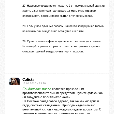
27. Народное средство от перхоти: 2 ст. ложки луковой шелухи
залить 0,5 л кипятка и настаивать 15 мин. Этим отваром
ополаскивать волосы после мытья в течение месяца.
28. Если у вас длинные волосы, наносите кондиционер только
на кончики так они дольше останутся чистыми.
29. Сушить волосы феном лучше всего на позиции «тепло».
Используйте режим «горячо» только в экстренных случаях:
слишком горячий воздух очень портит волосы.
Calista
13.04.2010 в 13:20
Сандаловое масло
является прекрасным
противовоспалительным средством. Купите флакончик
- и забудьте о проблемах с кожей.
На Востоке сандаловое дерево, так же как кипарис и
кедр, считают священным. Природа наделила его
целительной силой и чарующим сладким ароматом. С
древних времен сандал применяют в качестве