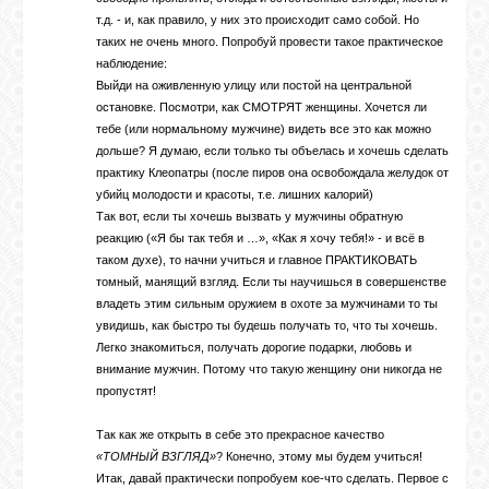
т.д. - и, как правило, у них это происходит само собой. Но
таких не очень много. Попробуй провести такое практическое
наблюдение:
Выйди на оживленную улицу или постой на центральной
остановке. Посмотри, как СМОТРЯТ женщины. Хочется ли
тебе (или нормальному мужчине) видеть все это как можно
дольше? Я думаю, если только ты объелась и хочешь сделать
практику Клеопатры (после пиров она освобождала желудок от
убийц молодости и красоты, т.е. лишних калорий)
Так вот, если ты хочешь вызвать у мужчины обратную
реакцию («Я бы так тебя и …», «Как я хочу тебя!» - и всё в
таком духе), то начни учиться и главное ПРАКТИКОВАТЬ
томный, манящий взгляд. Если ты научишься в совершенстве
владеть этим сильным оружием в охоте за мужчинами то ты
увидишь, как быстро ты будешь получать то, что ты хочешь.
Легко знакомиться, получать дорогие подарки, любовь и
внимание мужчин. Потому что такую женщину они никогда не
пропустят!
Так как же открыть в себе это прекрасное качество
«ТОМНЫЙ ВЗГЛЯД»
? Конечно, этому мы будем учиться!
Итак, давай практически попробуем кое-что сделать. Первое с