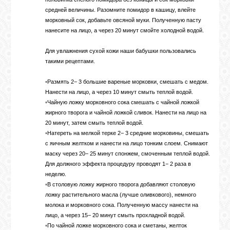
средней величины. Разомните помидор в кашицу, влейте
морковный сок, добавьте овсяной муки. Полученную пасту
нанесите на лицо, а через 20 минут смойте холодной водой.
Для увлажнения сухой кожи наши бабушки пользовались
такими рецептами.
◦Размять 2− 3 большие вареные морковки, смешать с медом.
Нанести на лицо, а через 10 минут смыть теплой водой.
◦Чайную ложку морковного сока смешать с чайной ложкой
жирного творога и чайной ложкой сливок. Нанести на лицо на
20 минут, затем смыть теплой водой.
◦Натереть на мелкой терке 2− 3 средние морковины, смешать
с яичным желтком и нанести на лицо тонким слоем. Снимают
маску через 20− 25 минут спонжем, смоченным теплой водой.
Для должного эффекта процедуру проводят 1− 2 раза в
неделю.
◦В столовую ложку жирного творога добавляют столовую
ложку растительного масла (лучше оливкового), немного
молока и морковного сока. Полученную массу нанести на
лицо, а через 15− 20 минут смыть прохладной водой.
◦По чайной ложке морковного сока и сметаны, желток