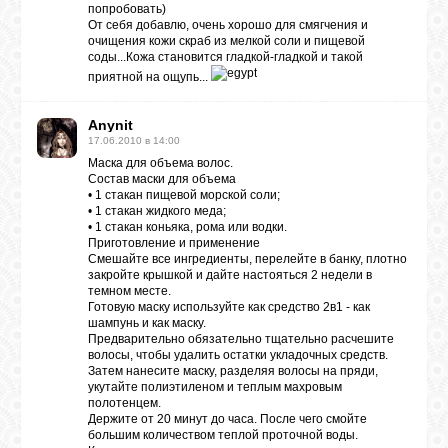
попробовать)
От себя добавлю, очень хорошо для смягчения и
очищения кожи скраб из мелкой соли и пищевой
соды...Кожа становится гладкой-гладкой и такой
приятной на ощупь...
Anynit
17.06.2010 в 14:00
Маска для объема волос.
Состав маски для объема
• 1 стакан пищевой морской соли;
• 1 стакан жидкого меда;
• 1 стакан коньяка, рома или водки.
Приготовление и применение
Смешайте все ингредиенты, перелейте в банку, плотно
закройте крышкой и дайте настояться 2 недели в
темном месте.
Готовую маску используйте как средство 2в1 - как
шампунь и как маску.
Предварительно обязательно тщательно расчешите
волосы, чтобы удалить остатки укладочных средств.
Затем нанесите маску, разделяя волосы на пряди,
укутайте полиэтиленом и теплым махровым
полотенцем.
Держите от 20 минут до часа. После чего смойте
большим количеством теплой проточной воды.