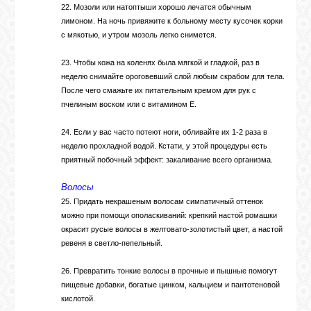
22. Мозоли или натоптыши хорошо лечатся обычным
лимоном. На ночь привяжите к больному месту кусочек корки
с мякотью, и утром мозоль легко снимется.
23. Чтобы кожа на коленях была мягкой и гладкой, раз в
неделю снимайте ороговевший слой любым скрабом для тела.
После чего смажьте их питательным кремом для рук с
пчелиным воском или с витамином Е.
24. Если у вас часто потеют ноги, обливайте их 1-2 раза в
неделю прохладной водой. Кстати, у этой процедуры есть
приятный побочный эффект: закаливание всего организма.
Волосы
25. Придать некрашеным волосам симпатичный оттенок
можно при помощи ополаскиваний: крепкий настой ромашки
окрасит русые волосы в желтовато-золотистый цвет, а настой
ревеня в светло-пепельный.
26. Превратить тонкие волосы в прочные и пышные помогут
пищевые добавки, богатые цинком, кальцием и пантотеновой
кислотой.