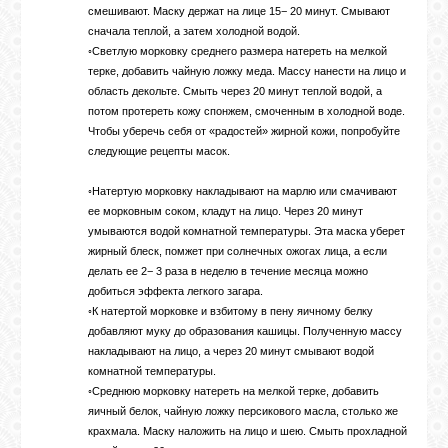
смешивают. Маску держат на лице 15− 20 минут. Смывают
сначала теплой, а затем холодной водой.
◦Светлую морковку среднего размера натереть на мелкой
терке, добавить чайную ложку меда. Массу нанести на лицо и
область декольте. Смыть через 20 минут теплой водой, а
потом протереть кожу спонжем, смоченным в холодной воде.
Чтобы уберечь себя от «радостей» жирной кожи, попробуйте
следующие рецепты масок.
◦Натертую морковку накладывают на марлю или смачивают
ее морковным соком, кладут на лицо. Через 20 минут
умываются водой комнатной температуры. Эта маска уберет
жирный блеск, помжет при солнечных ожогах лица, а если
делать ее 2− 3 раза в неделю в течение месяца можно
добиться эффекта легкого загара.
◦К натертой морковке и взбитому в пену яичному белку
добавляют муку до образования кашицы. Полученную массу
накладывают на лицо, а через 20 минут смывают водой
комнатной температуры.
◦Среднюю морковку натереть на мелкой терке, добавить
яичный белок, чайную ложку персикового масла, столько же
крахмала. Маску наложить на лицо и шею. Смыть прохладной