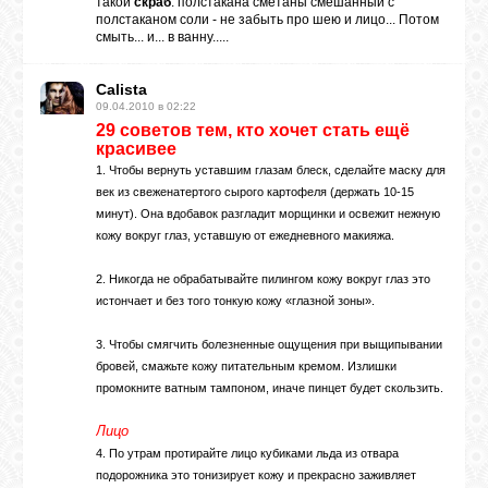
такой
скраб
: полстакана сметаны смешанный с
полстаканом соли - не забыть про шею и лицо... Потом
смыть... и... в ванну.....
Calista
09.04.2010 в 02:22
29 советов тем, кто хочет стать ещё
красивее
1. Чтобы вернуть уставшим глазам блеск, сделайте маску для
век из свеженатертого сырого картофеля (держать 10-15
минут). Она вдобавок разгладит морщинки и освежит нежную
кожу вокруг глаз, уставшую от ежедневного макияжа.
2. Никогда не обрабатывайте пилингом кожу вокруг глаз это
истончает и без того тонкую кожу «глазной зоны».
3. Чтобы смягчить болезненные ощущения при выщипывании
бровей, смажьте кожу питательным кремом. Излишки
промокните ватным тампоном, иначе пинцет будет скользить.
Лицо
4. По утрам протирайте лицо кубиками льда из отвара
подорожника это тонизирует кожу и прекрасно заживляет