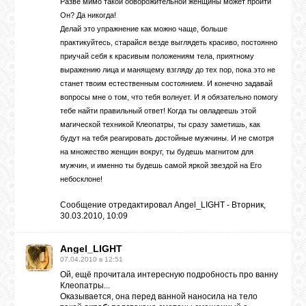
Разве мимо такой обворожительной женщины может пройти
Он? Да никогда!
Делай это упражнение как можно чаще, больше
практикуйтесь, старайся везде выглядеть красиво, постоянно
приучай себя к красивым положениям тела, приятному
выражению лица и манящему взгляду до тех пор, пока это не
станет твоим естественным состоянием. И конечно задавай
вопросы мне о том, что тебя волнует. И я обязательно помогу
тебе найти правильный ответ! Когда ты овладеешь этой
магической техникой Клеопатры, ты сразу заметишь, как
будут на тебя реагировать достойные мужчины. И не смотря
на множество женщин вокруг, ты будешь магнитом для
мужчин, и именно ты будешь самой яркой звездой на Его
небосклоне!
Сообщение отредактировал
Angel_LIGHT
-
Вторник,
30.03.2010, 10:09
Angel_LIGHT
07.04.2010 в 12:51
Ой, ещё прочитала интересную подробность про ванну
Клеопатры...
Оказывается, она перед ванной наносила на тело