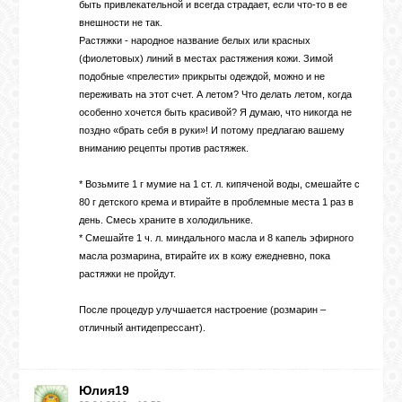
быть привлекательной и всегда страдает, если что-то в ее
внешности не так.
Растяжки - народное название белых или красных
(фиолетовых) линий в местах растяжения кожи. Зимой
подобные «прелести» прикрыты одеждой, можно и не
переживать на этот счет. А летом? Что делать летом, когда
особенно хочется быть красивой? Я думаю, что никогда не
поздно «брать себя в руки»! И потому предлагаю вашему
вниманию рецепты против растяжек.
* Возьмите 1 г мумие на 1 ст. л. кипяченой воды, смешайте с
80 г детского крема и втирайте в проблемные места 1 раз в
день. Смесь храните в холодильнике.
* Смешайте 1 ч. л. миндального масла и 8 капель эфирного
масла розмарина, втирайте их в кожу ежедневно, пока
растяжки не пройдут.
После процедур улучшается настроение (розмарин –
отличный антидепрессант).
Юлия19