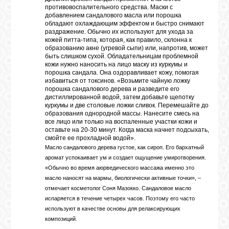
противовоспалительного средства. Маски с
добавлением сандалового масла или порошка
обладают охлаждающим эффектом и быстро снимают
раздражение. Обычно их используют для ухода за
кожей питта-типа, которая, как правило, склонна к
образованию акне (угревой сыпи) или, напротив, может
быть слишком сухой. Обладательницам проблемной
кожи нужно наносить на лицо маску из куркумы и
порошка сандала. Она оздоравливает кожу, помогая
избавиться от токсинов. «Возьмите чайную ложку
порошка сандалового дерева и разведите его
дистиллированной водой, затем добавьте щепотку
куркумы и две столовые ложки сливок. Перемешайте до
образования однородной массы. Нанесите смесь на
все лицо или только на воспаленные участки кожи и
оставьте на 20-30 минут. Когда маска начнет подсыхать,
смойте ее прохладной водой».
Масло сандалового дерева густое, как сироп. Его бархатный
аромат успокаивает ум и создает ощущение умиротворения.
«Обычно во время аюрведического массажа именно это
масло наносят на мармы, биологически активные точки», –
отмечает косметолог Соня Мазокко. Сандаловое масло
испаряется в течение четырех часов. Поэтому его часто
используют в качестве основы для релаксирующих
композиций.