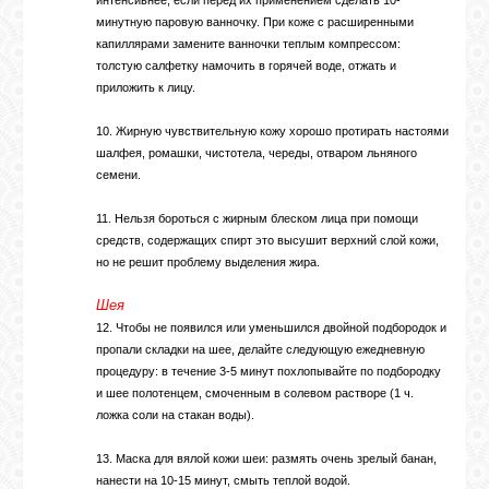
интенсивнее, если перед их применением сделать 10-
минутную паровую ванночку. При коже с расширенными
капиллярами замените ванночки теплым компрессом:
толстую салфетку намочить в горячей воде, отжать и
приложить к лицу.
10. Жирную чувствительную кожу хорошо протирать настоями
шалфея, ромашки, чистотела, череды, отваром льняного
семени.
11. Нельзя бороться с жирным блеском лица при помощи
средств, содержащих спирт это высушит верхний слой кожи,
но не решит проблему выделения жира.
Шея
12. Чтобы не появился или уменьшился двойной подбородок и
пропали складки на шее, делайте следующую ежедневную
процедуру: в течение 3-5 минут похлопывайте по подбородку
и шее полотенцем, смоченным в солевом растворе (1 ч.
ложка соли на стакан воды).
13. Маска для вялой кожи шеи: размять очень зрелый банан,
нанести на 10-15 минут, смыть теплой водой.