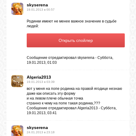
skyserena
19.01.2013 в 00:57
ЛУНА
Родинки имеют не менее важное значение в судьбе
людей:
КАРТА
ЖЕЛАНИЙ
Сообщение отредактировал
skyserena
-
Суббота,
ФОРУМ
19.01.2013, 01:03
Algeria2013
ЧАТ
19.01.2013 в 03:39
вот у меня на попе родинка на правой ягодице незнаю
даже как описать эту форму
СОННИК
и на левом плече обычная точка
странно к чему на попе такая родинка,???
Сообщение отредактировал
Algeria2013
-
Суббота,
19.01.2013, 03:41
УСПЕХ
skyserena
24.01.2013 в 23:18
ГОРОСКОП