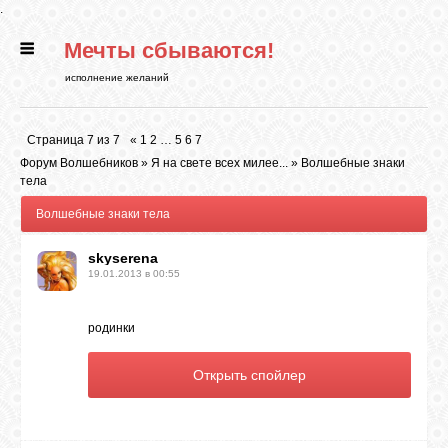
.
Мечты сбываются!
ГЛАВНАЯ
исполнение желаний
СТАТЬИ
Страница
7
из
7
«
1
2
…
5
6
7
Форум Волшебников
»
Я на свете всех милее...
»
Волшебные знаки
РИТУАЛЫ
тела
Волшебные знаки тела
БИБЛИОТЕКА
skyserena
19.01.2013 в 00:55
ФЭН-ШУЙ
родинки
КАРТИНКИ
ГАДАНИЯ