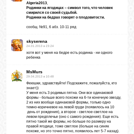
Algeria2013
,
Родинки на ягодицах – символ того, что человек
смирился со своей судьбой.
Родинки на бедрах говорят о плодовитости.
ВХОД
сообщ. №91, 6 абз. 10-11 ряд
skyserena
ВК
24.01.2013 в 23:24
хотя вот у меня на бедре есть родинка - ни одного
ребенка
GOOGLE+
MsMurs
29.04.2013 в 10:48
TWITTER
Феюшки, здравствуйте! Подскажите, пожалуйста, кто
знает))
У меня есть 3 родимых пятна. Они все одинаковой
формы - больше всего похожи на 6-ти конечную звезду,
FACEBOOK
2 из них вообще одинаковой формы, только одно
темно-коричневое на левой груди (появилось на 10
день от рождения), а второе - светлое-светлое на
левом предплечье (оно с самого рождения). Еще есть
пятно такой же формы, но больше по размеру на
правой ягодице, тоже светлое (больше на синяк
похоже, но это точно пятно, появилось лет 5-7 назад).