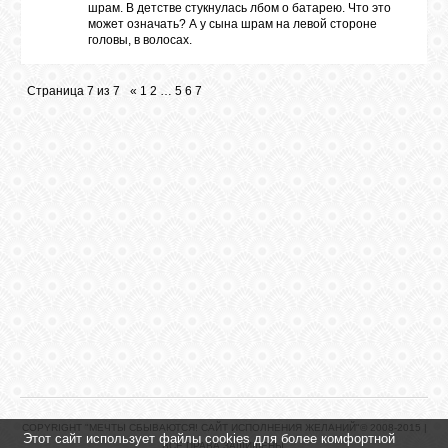
шрам. В детстве стукнулась лбом о батарею. Что это
может означать? А у сына шрам на левой стороне
головы, в волосах.
Страница
7
из
7
«
1
2
…
5
6
7
COPYRIGHT "МЕЧТЫ СБЫВАЮТСЯ! САЙТ ИСПОЛНЕНИЯ ЖЕЛАНИЙ"© 2008-2015 |
Этот сайт использует файлы cookies для более комфортной
ВСЕ ПРАВА ЗАЩИЩЕНЫ.