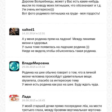
Дорогие Волшебницы, может у Вас есть какие-нибудь
мысли по поводу моих пятнышек, что обозначают и т.д.
Уж очень интересно)))
Вот фото родимого пятнышка на груди - моя гордость!
salted1
14.10.2014 в 12:31
А у меня родинка прям на ладони! Между линиями
жизни и здоровья.
У сына тоже появилась на ладошке родинка )))
Нигде не видела,чтобы объяснялась такая родинка.
ВладеМировна
25.09.2015 в 15:34
Родинка на шее обычно говорит о том, что в личной
жизни человека произойдут удивительные вещи.
skyserena, спасибо за интересную тему
У меня есть родинка как раз на шее. Буду ждать чуда.
Лaдa
26.09.2015 в 16:45
У моей старшей дочки прямо посередине лба, на месте
третьего глаза, между бровями вертикальная черточка-