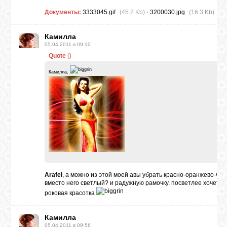
Документы:
3333045.gif
(45.2 Kb)
·
3200030.jpg
(16.3 Kb)
Камилла
05.04.2011 в 09:10
Quote
(
)
Камилла,
Arafel
, а можно из этой моей авы убрать красно-оранжево-че
вместо него светлый? и радужную рамочку. посветлее хочется.
роковая красотка
Камилла
05.04.2011 в 09:56