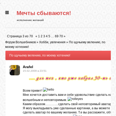
.
Мечты сбываются!
ГЛАВНАЯ
исполнение желаний
СТАТЬИ
Страница
3
из
70
«
1
2
3
4
5
…
69
70
»
Форум Волшебников
»
Хобби, увлечения
»
По щучьему велению, по
РИТУАЛЫ
моему хотению!
По щучьему велению, по моему хотению!
БИБЛИОТЕКА
Arafel
15.02.2009 в 23:51
ФЭН-ШУЙ
Всем привет!
Мне хочется доставить вам и себе удовольствие сделать наш 
КАРТИНКИ
волшебным и неповторимым.
Каким образом………….сделать свой неповторимый аватар.
Я могу выкладывать уже сделанные картинки, а вы можете выб
ГАДАНИЯ
сделать аватар по вашему желанию. Т.е вы расскажите, объяс