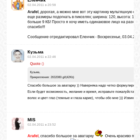
Еленчик
02.04.2011 в 20:58
Arafel
, дорогая, а можно мне вот эту картинку мультяшную ожи
еще размеры подогнать в пикселях; ширина: 120, высота: 120
больше 9 КБ! Просто я хочу иметь одинаковое лицо на разны
спасибо!!!
Сообщение отредактировал
Еленчик
-
Воскресенье, 03.04.2011
Кузьма
02.04.2011 в 22:46
Quote
(
)
Кузьма,
Прикрепления: 2632080.gif(42Kb)
Спасибо большое за аватарку )) Наверняка надо четко формулироват
Если будет возможность, желание и время, исправьте пожалуйста дев
волос и цвет глаз (темные и глаза карие), чтобы обо мне ))) Извините 
MIS
02.04.2011 в 23:52
Arafel
, спасибо большое за аватарку
Очень красиво полу