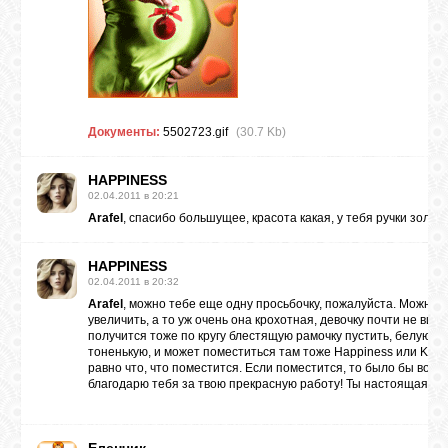
ВХОД
Документы:
5502723.gif
(30.7 Kb)
ВК
HAPPINESS
02.04.2011 в 20:21
GOOGLE+
Arafel
, спасибо большущее, красота какая, у тебя ручки золоты
HAPPINESS
TWITTER
02.04.2011 в 20:32
Arafel
, можно тебе еще одну просьбочку, пожалуйста. Можно е
увеличить, а то уж очень она крохотная, девочку почти не видн
FACEBOOK
получится тоже по кругу блестящую рамочку пустить, белую ил
тоненькую, и может поместиться там тоже Happiness или Kater
равно что, что поместится. Если поместится, то было бы воо
благодарю тебя за твою прекрасную работу! Ты настоящая в