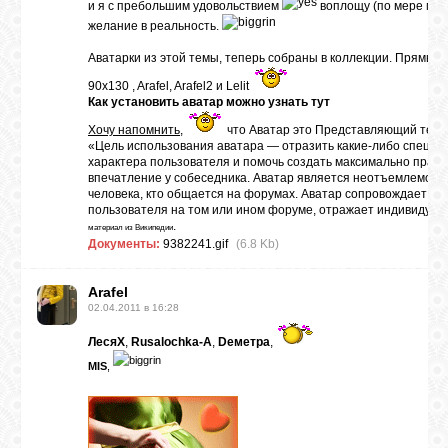
и я с пребольшим удовольствием
воплощу (по мере мои
желание в реальность.
ЛУНА
Аватарки из этой темы, теперь собраны в коллекции. Прямые 
90x130
,
Arafel
,
Arafel2
и
Lelit
Как установить аватар можно узнать
тут
КАРТА
ЖЕЛАНИЙ
Хочу напомнить
,
что Аватар это Представляющий тебя
«Цель использования аватара — отразить какие-либо специф
характера пользователя и помочь создать максимально прав
впечатление у собеседника. Аватар является неотъемлемой 
ФОРУМ
человека, кто общается на форумах. Аватар сопровождает вс
пользователя на том или ином форуме, отражает индивидуаль
.
материал из Википедии
Документы:
9382241.gif
(6.8 Kb)
ЧАТ
Arafel
02.04.2011 в 16:28
СОННИК
ЛесяX
,
Rusalochka-A
,
Dеметра
,
MIS
,
УСПЕХ
ГОРОСКОП