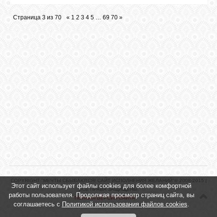
Страница
3
из
70
«
1
2
3
4
5
…
69
70
»
COPYRIGHT "МЕЧТЫ СБЫВАЮТСЯ! САЙТ ИСПОЛНЕНИЯ ЖЕЛАНИЙ"© 2008-2015 |
Этот сайт использует файлы cookies для более комфортной
ВСЕ ПРАВА ЗАЩИЩЕНЫ.
работы пользователя. Продолжая просмотр страниц сайта, вы
ПОЛНАЯ ВЕРСИЯ САЙТА
соглашаетесь с
Политикой использования файлов cookies
.