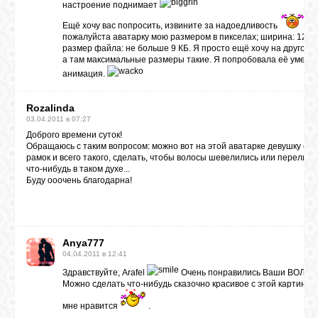
настроение поднимает
Ещё хочу вас попросить, извините за надоедливость
Сд
пожалуйста аватарку мою размером в пикселах; ширина: 120, 
размер файла: не больше 9 КБ. Я просто ещё хочу на другом 
а там максимальные размеры такие. Я попробовала её умень
анимация.
Rozalinda
03.04.2011 в 07:27
Доброго времени суток!
Обращаюсь с таким вопросом: можно вот на этой аватарке девушку сле
рамок и всего такого, сделать, чтобы волосы шевелились или переливал
что-нибудь в таком духе...
Буду ооочень благодарна!
Anya777
04.04.2011 в 12:41
Здравствуйте, Arafel
Очень понравились Ваши ВОЛШЕ
Можно сделать что-нибудь сказочно красивое с этой картинко
мне нравится
.