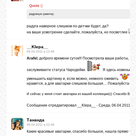
Quote
(
)
радужную рамочку.
радуга наверное слишком по-детчки будет, да?
на ваше усмотрение сделайте, пожалуйста, но посветлее
__Klepa__
06.04.2011 в 13:49
Arafel
, доброго времени суток!!! Посмотрела ваши работы, Вы
заслуживаете статуса Чародейки.
Я здесь новенькая,
уменьшить картинку и, если можно, немного оживить
Ну 
нравится, а для аватарки слишком большая.... Пожалуйста-а-а-а
И сейчас у меня стоит аватарка из вашей коллекции))) Спасибо Вам 
Сообщение отредактировал
__Klepa__
-
Среда, 06.04.2011, 1
Тананда
06.04.2011 в 22:48
Какие красивые аватарки, спасибо большое, нашла прямо то, ч