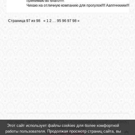
принимаю во благо!!!!!
Чихаю на отличную компанию для прогулок!!!! Ааппччхиии!!!!
Страница
97
из
98
«
1
2
…
95
96
97
98
»
COPYRIGHT "МЕЧТЫ СБЫВАЮТСЯ! САЙТ ИСПОЛНЕНИЯ ЖЕЛАНИЙ"© 2008-2015 |
Этот сайт использует файлы cookies для более комфортной
ВСЕ ПРАВА ЗАЩИЩЕНЫ.
работы пользователя. Продолжая просмотр страниц сайта, вы
ПОЛНАЯ ВЕРСИЯ САЙТА