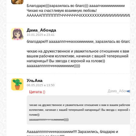
Благодарю)))заразилась во благо))) аааапчхииииииииии
Чихаю на счастливую взаимную любовь!
ААААААПППППППЧЧЧЧЧЧЧЧХХХХХХХХХИИИИИИИИИИИИ
Дама_Абонда
10.01.2025 в 23:41
благодарю!!! ааааапппчччххххиииииии, заразилась во благо!!!!
чихаю на дружественное и уважительное отношение к вам в
вашем рабочем коллективе, начиная с вашей теперешней
напарницы!! Вы звезда с короной на голове))
аааааапппппччччхиииииии)))))
УльАна
06.05.2025 в 13:50
Дама_Абонда
Цитата
(
)
чихаю на дружественное и уважительное отношение к вам в вашем рабочем
коллективе, начиная с вашей теперешней напарницы!! Вы звезда с короной на
голове))
аааааапппппччччхиииииии)))))
Ааааапппппчччччххххииии!!!! Заразились, бладарю и