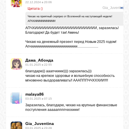
22.12.2024 в 20:06
Gia_Juventina
Цитата
(
)
Чихаю на приятный сюрприз от Вселенной на наступающей неделе!
АПЧХИИИИИИИИИИИИ
АПЧХИИИИИИИИИИИИИИИИИИИИИИИИ, заразилась!
Благодарю! Да будет так! Аминь!
Чихаю на денежный презент перед Новым 2025 годом!
Апчхииииииииииииииииииииии........................
Дама_Абонда
01.01.2025 в 22:55
благодарю)) ааапчхиии)))) заразилась)))
чихаю на крепкое здоровье и волшебную способность
мгновенно выздоравливать!! АААПППЧЧХХХИИ!!!!
malaya86
03.01.2025 в 07:15
Заразилась, благодарю, чихаю на крупные финансовые
поступления аааааппппчхххиии!
Gia_Juventina
03.01.2025 в 23:29