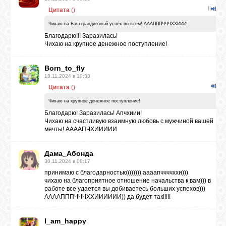
Ikea
Цитата
(
)
Чихаю на Ваш грандиозный успех во всем! АААПППЧЧЧХХИИИ!
ВХОД
Благодарю!!! Заразилась!
Чихаю на крупное денежное поступление!
Born_to_fly
ВК
18.11.2024 в 10:38
tatj
Цитата
(
)
Чихаю на крупное денежное поступление!
GOOGLE+
Благодарю! Заразилась! Апчхиии!
Чихаю на счастливую взаимную любовь с мужчиной вашей
мечты! ААААПЧХИИИИИ
TWITTER
Дама_Абонда
30.11.2024 в 08:17
FACEBOOK
принимаю с благодарностью))))))) аааапччччххи)))
чихаю на благоприятное отношение начальства к вам))) в
работе все удается вы добиваетесь больших успехов)))
ААААПППЧЧЧХХИИИИИИ)) да будет так!!!!!
I_am_happy