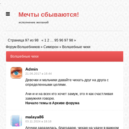
.
Мечты сбываются!
ГЛАВНАЯ
исполнение желаний
СТАТЬИ
Страница
97
из
98
«
1
2
…
95
96
97
98
»
Форум Волшебников
»
Симорон
»
Волшебные чихи
РИТУАЛЫ
Волшебные чихи
Admin
БИБЛИОТЕКА
21.06.2017 в 16:44
Девочки и мальчики давайте чихать друг на друга с
определенными целями.
ФЭН-ШУЙ
Ачи-и-и на всех кто хочет замуж, это я как счастливая
замужняя говорю.
Начало темы в
Архиве форума
КАРТИНКИ
malaya86
03.11.2024 в 18:16
ГАДАНИЯ
Апччхи,заразилась, благодарю, чихаю на удачу в важном