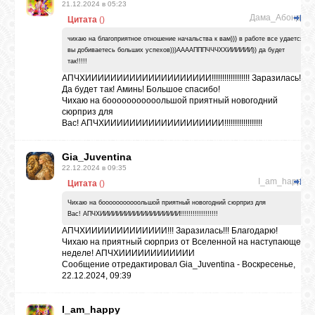
21.12.2024 в 05:23
Дама_Абонда
Цитата
(
)
чихаю на благоприятное отношение начальства к вам))) в работе все удается
вы добиваетесь больших успехов)))ААААПППЧЧЧХХИИИИИИ)) да будет
так!!!!!
АПЧХИИИИИИИИИИИИИИИИИИИИ!!!!!!!!!!!!!!!!!! Заразилась!
Да будет так! Аминь! Большое спасибо!
Чихаю на бооооооооооольшой приятный новогодний
сюрприз для
Вас! АПЧХИИИИИИИИИИИИИИИИИИИ!!!!!!!!!!!!!!!!!!
Gia_Juventina
22.12.2024 в 09:35
I_am_happy
Цитата
(
)
Чихаю на бооооооооооольшой приятный новогодний сюрприз для
Вас! АПЧХИИИИИИИИИИИИИИИИИИИ!!!!!!!!!!!!!!!!!!
АПЧХИИИИИИИИИИИИИ!!! Заразилась!!! Благодарю!
Чихаю на приятный сюрприз от Вселенной на наступающей
неделе! АПЧХИИИИИИИИИИИИ
Сообщение отредактировал
Gia_Juventina
-
Воскресенье,
22.12.2024, 09:39
I_am_happy