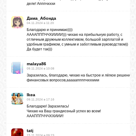
деле! Апппчхххи
ЛУНА
Дама_Абонда
04.11.2024 в 11:20
Благодарю и принимаю))))
КАРТА
ААААПППЧЧХИИИИ))) чихаю на прибыльную работу, с
ЖЕЛАНИЙ
отличным дружным коллективом, большой зарплатой и
удобным графиком, с умным и заботливым руководством))
Да будет так)))
ФОРУМ
malaya86
09.11.2024 в 10:08
Заразилась, благодарю, чихаю на быстрое и лёгкое решение
ЧАТ
финансовых вопросов,аааааппппчхххиии
Ikea
СОННИК
09.11.2024 в 17:16
Благодарю! Заразилась!
Чихаю на Ваш грандиозный успех во всем!
УСПЕХ
АААПППЧЧЧХХИИИ!
tatj
ГОРОСКОП
15.11.2024 в 09:23